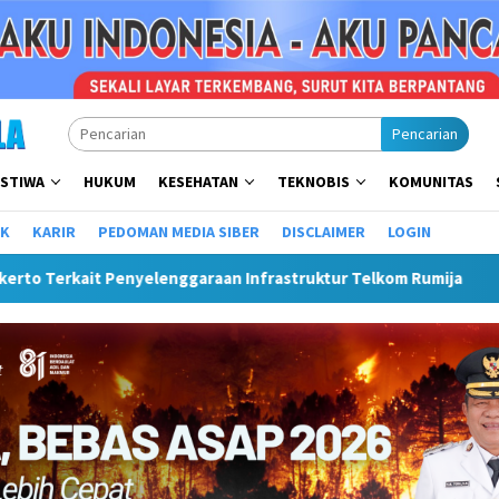
Pencarian
ISTIWA
HUKUM
KESEHATAN
TEKNOBIS
KOMUNITAS
IK
KARIR
PEDOMAN MEDIA SIBER
DISCLAIMER
LOGIN
 Infrastruktur Telkom Rumija
Plt Bupati Hendri Matang