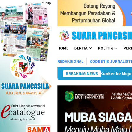
Loncat
tutup
ke
konten
HOME
BERITA
POLITIK
PER
REDAKSIONAL
KODE ETIK JURNALIST
Wali Kota Kunker ke Mojokerto Terkait Penyelenggaraan
BREAKING NEWS