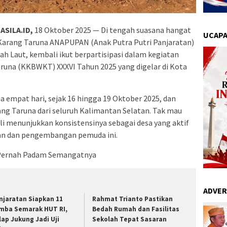
ASILA.ID,
18 Oktober 2025 — Di tengah suasana hangat
UCAPA
arang Taruna ANAPUPAN (Anak Putra Putri Panjaratan)
ah Laut, kembali ikut berpartisipasi dalam kegiatan
runa (KKBWKT) XXXVI Tahun 2025 yang digelar di Kota
a empat hari, sejak 16 hingga 19 Oktober 2025, dan
rang Taruna dari seluruh Kalimantan Selatan. Tak mau
i menunjukkan konsistensinya sebagai desa yang aktif
aan dan pengembangan pemuda ini.
 Pernah Padam Semangatnya
ADVER
njaratan Siapkan 11
Rahmat Trianto Pastikan
mba Semarak HUT RI,
Bedah Rumah dan Fasilitas
lap Jukung Jadi Uji
Sekolah Tepat Sasaran