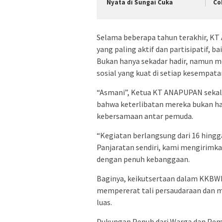
Nyata di Sungai Cuka
Co
Selama beberapa tahun terakhir, KT
yang paling aktif dan partisipatif, 
Bukan hanya sekadar hadir, namun m
sosial yang kuat di setiap kesempata
“Asmani”, Ketua KT ANAPUPAN sekal
bahwa keterlibatan mereka bukan ha
kebersamaan antar pemuda.
“Kegiatan berlangsung dari 16 hingg
Panjaratan sendiri, kami mengirimka
dengan penuh kebanggaan.
Baginya, keikutsertaan dalam KKBWK
mempererat tali persaudaraan dan m
luas.
Dukungan Penuh dari Warga dan Pem