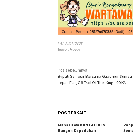
Penulis: Hayat
Editor: Hayat
Navigasi
Pos sebelumnya
Bupati Samosir Bersama Gubernur Sumatr
pos
Lepas Flag Off Trail Of The King 100 KM
POS TERKAIT
Mahasiswa KKNT-LH ULM
Panj
Bangun Kepedulian
Sema