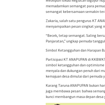
Meskipun lokasi kegiatan diguyur huj
memadamkan semangat para pemuda P
semangat kebersamaan semakin ter
Zakaria, salah satu pengurus KT A
menyampaikan pesan singkat yang 
“Becek, tetap semangat. Saling be
Panjaratan,” ungkap pemuda tangguh
Simbol Ketangguhan dan Harapan B
Partisipasi KT ANAPUPAN di KKBWKT 
simbol ketangguhan dan optimisme 
menyala dan dukungan penuh dari m
kemajuan desa dimulai dari pemuda 
Karang Taruna ANAPUPAN bukan hany
juga membawa pesan: bahwa semanga
kunci membangun masa depan desa ya