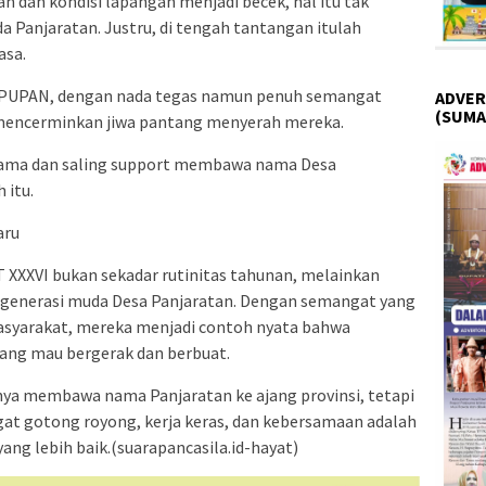
an dan kondisi lapangan menjadi becek, hal itu tak
anjaratan. Justru, di tengah tantangan itulah
asa.
NAPUPAN, dengan nada tegas namun penuh semangat
ADVER
(SUMA
mencerminkan jiwa pantang menyerah mereka.
rsama dan saling support membawa nama Desa
 itu.
aru
XXXVI bukan sekadar rutinitas tahunan, melainkan
generasi muda Desa Panjaratan. Dengan semangat yang
asyarakat, mereka menjadi contoh nyata bahwa
yang mau bergerak dan berbuat.
a membawa nama Panjaratan ke ajang provinsi, tetapi
t gotong royong, kerja keras, dan kebersamaan adalah
ng lebih baik.(suarapancasila.id-hayat)