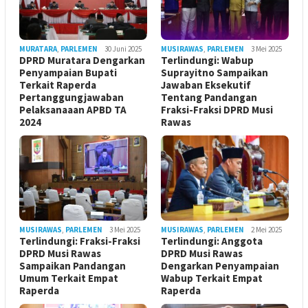
MURATARA
,
PARLEMEN
30 Juni 2025
MUSIRAWAS
,
PARLEMEN
3 Mei 2025
DPRD Muratara Dengarkan
Terlindungi: Wabup
Penyampaian Bupati
Suprayitno Sampaikan
Terkait Raperda
Jawaban Eksekutif
Pertanggungjawaban
Tentang Pandangan
Pelaksanaaan APBD TA
Fraksi-Fraksi DPRD Musi
2024
Rawas
MUSIRAWAS
,
PARLEMEN
3 Mei 2025
MUSIRAWAS
,
PARLEMEN
2 Mei 2025
Terlindungi: Fraksi-Fraksi
Terlindungi: Anggota
DPRD Musi Rawas
DPRD Musi Rawas
Sampaikan Pandangan
Dengarkan Penyampaian
Umum Terkait Empat
Wabup Terkait Empat
Raperda
Raperda