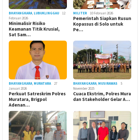
BHAYANGKARA
,
LUBUKLINGGAU
12
MILITER
10 Februari 2026
Pemerintah Siapkan Rusun
Februari 2026
Minimalisir Risiko
Kopassus di Solo untuk
Keamanan Titik Krusial,
Pe…
Sat Sam…
BHAYANGKARA
,
MURATARA
27
BHAYANGKARA
,
MUSIRAWAS
5
Januari 2026
November 2025
Perkuat Satreskrim Polres
Cuaca Ekstrim, Polres Mura
Muratara, Brigpol
dan Stakeholder Gelar A…
Adenan…