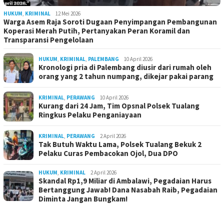
HUKUM
,
KRIMINAL
12 Mei 2026
Warga Asem Raja Soroti Dugaan Penyimpangan Pembangunan
Koperasi Merah Putih, Pertanyakan Peran Koramil dan
Transparansi Pengelolaan
HUKUM
,
KRIMINAL
,
PALEMBANG
10 April 2026
Kronologi pria di Palembang diusir dari rumah oleh
orang yang 2 tahun numpang, dikejar pakai parang
KRIMINAL
,
PERAWANG
10 April 2026
Kurang dari 24 Jam, Tim Opsnal Polsek Tualang
Ringkus Pelaku Penganiayaan
KRIMINAL
,
PERAWANG
2 April 2026
Tak Butuh Waktu Lama, Polsek Tualang Bekuk 2
Pelaku Curas Pembacokan Ojol, Dua DPO
HUKUM
,
KRIMINAL
2 April 2026
Skandal Rp1,9 Miliar di Ambalawi, Pegadaian Harus
Bertanggung Jawab! Dana Nasabah Raib, Pegadaian
Diminta Jangan Bungkam!