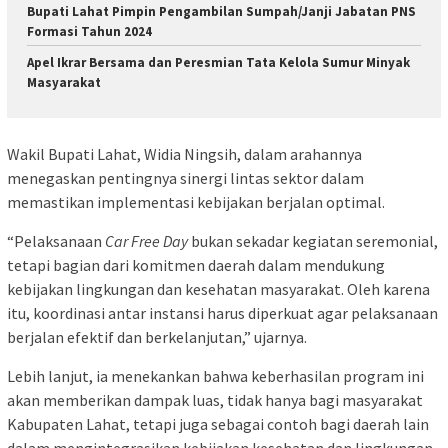
Bupati Lahat Pimpin Pengambilan Sumpah/Janji Jabatan PNS
Formasi Tahun 2024
Apel Ikrar Bersama dan Peresmian Tata Kelola Sumur Minyak
Masyarakat
Wakil Bupati Lahat, Widia Ningsih, dalam arahannya
menegaskan pentingnya sinergi lintas sektor dalam
memastikan implementasi kebijakan berjalan optimal.
“Pelaksanaan
Car Free Day
bukan sekadar kegiatan seremonial,
tetapi bagian dari komitmen daerah dalam mendukung
kebijakan lingkungan dan kesehatan masyarakat. Oleh karena
itu, koordinasi antar instansi harus diperkuat agar pelaksanaan
berjalan efektif dan berkelanjutan,” ujarnya.
Lebih lanjut, ia menekankan bahwa keberhasilan program ini
akan memberikan dampak luas, tidak hanya bagi masyarakat
Kabupaten Lahat, tetapi juga sebagai contoh bagi daerah lain
dalam mengintegrasikan kebijakan kesehatan dan lingkungan