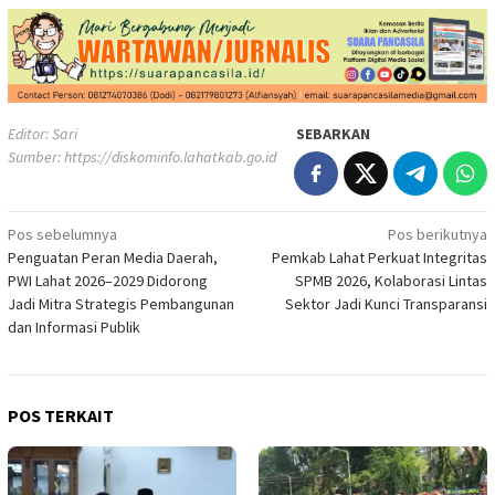
Editor: Sari
SEBARKAN
Sumber:
https://diskominfo.lahatkab.go.id
Navigasi
Pos sebelumnya
Pos berikutnya
Penguatan Peran Media Daerah,
Pemkab Lahat Perkuat Integritas
pos
PWI Lahat 2026–2029 Didorong
SPMB 2026, Kolaborasi Lintas
Jadi Mitra Strategis Pembangunan
Sektor Jadi Kunci Transparansi
dan Informasi Publik
POS TERKAIT