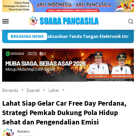
Loncat
ke
konten
Menu
Mobile
k Percepatan SPBE
BREAKING NEWS
Dorong UMKM Naik Kelas, Ratu Dewa Te
Beranda
Daerah
Lahat
Lahat Siap Gelar Car Free Day Perdana,
Strategi Pemkab Dukung Pola Hidup
Sehat dan Pengendalian Emisi
Redaksi