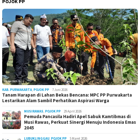
POJOK PP
KAB. PURWAKARTA
,
POJOK PP
7 Juni 2026
Tanam Harapan di Lahan Bekas Bencana: MPC PP Purwakarta
Lestarikan Alam Sambil Perhatikan Aspirasi Warga
MUSIRAWAS
,
POJOK PP
29 April 2026
Pemuda Pancasila Hadiri Apel Sabuk Kamtibmas di
Musi Rawas, Perkuat Sinergi Menuju Indonesia Emas
2045
LUBUKLINGGAU
,
POJOK PP
5 Maret 2026