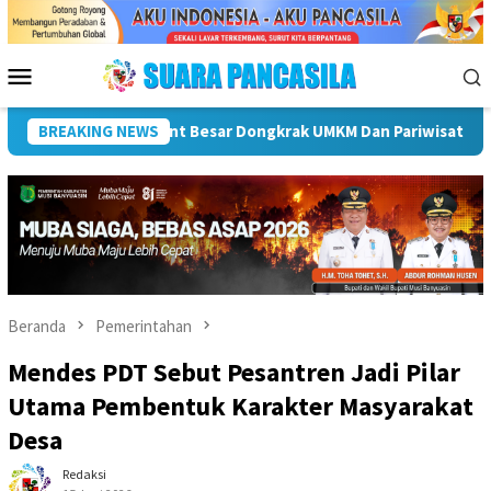
Loncat
ke
konten
Menu
Mobile
i Dukung Percepatan Penyaluran DAK Fisik Dan Dana Desa Di Reja
BREAKING NEWS
Beranda
Pemerintahan
Mendes PDT Sebut Pesantren Jadi Pilar
Utama Pembentuk Karakter Masyarakat
Desa
Redaksi