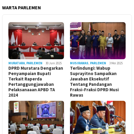
WARTA PARLEMEN
MURATARA
,
PARLEMEN
30 Juni 2025
MUSIRAWAS
,
PARLEMEN
3 Mei 2025
DPRD Muratara Dengarkan
Terlindungi: Wabup
Penyampaian Bupati
Suprayitno Sampaikan
Terkait Raperda
Jawaban Eksekutif
Pertanggungjawaban
Tentang Pandangan
Pelaksanaaan APBD TA
Fraksi-Fraksi DPRD Musi
2024
Rawas