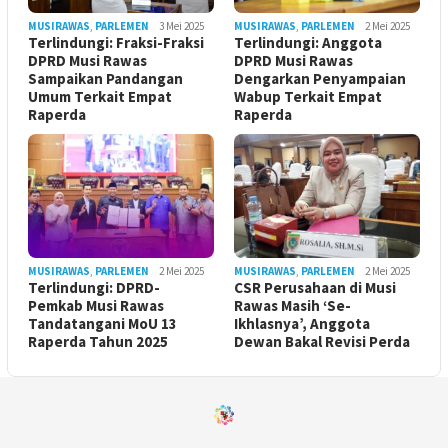
MUSIRAWAS
,
PARLEMEN
3 Mei 2025
MUSIRAWAS
,
PARLEMEN
2 Mei 2025
Terlindungi: Fraksi-Fraksi
Terlindungi: Anggota
DPRD Musi Rawas
DPRD Musi Rawas
Sampaikan Pandangan
Dengarkan Penyampaian
Umum Terkait Empat
Wabup Terkait Empat
Raperda
Raperda
MUSIRAWAS
,
PARLEMEN
2 Mei 2025
MUSIRAWAS
,
PARLEMEN
2 Mei 2025
Terlindungi: DPRD-
CSR Perusahaan di Musi
Pemkab Musi Rawas
Rawas Masih ‘Se-
Tandatangani MoU 13
Ikhlasnya’, Anggota
Raperda Tahun 2025
Dewan Bakal Revisi Perda ‎