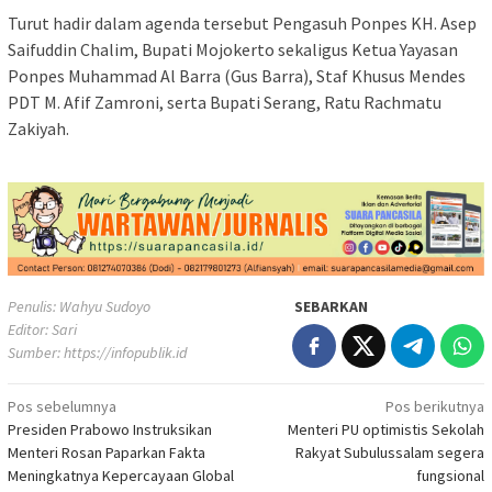
Turut hadir dalam agenda tersebut Pengasuh Ponpes KH. Asep
Saifuddin Chalim, Bupati Mojokerto sekaligus Ketua Yayasan
Ponpes Muhammad Al Barra (Gus Barra), Staf Khusus Mendes
PDT M. Afif Zamroni, serta Bupati Serang, Ratu Rachmatu
Zakiyah.
Penulis: Wahyu Sudoyo
SEBARKAN
Editor: Sari
Sumber:
https://infopublik.id
Navigasi
Pos sebelumnya
Pos berikutnya
Presiden Prabowo Instruksikan
Menteri PU optimistis Sekolah
pos
Menteri Rosan Paparkan Fakta
Rakyat Subulussalam segera
Meningkatnya Kepercayaan Global
fungsional