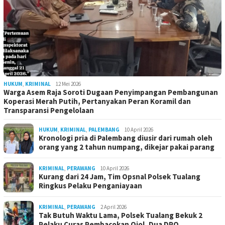
HUKUM
,
KRIMINAL
12 Mei 2026
Warga Asem Raja Soroti Dugaan Penyimpangan Pembangunan
Koperasi Merah Putih, Pertanyakan Peran Koramil dan
Transparansi Pengelolaan
HUKUM
,
KRIMINAL
,
PALEMBANG
10 April 2026
Kronologi pria di Palembang diusir dari rumah oleh
orang yang 2 tahun numpang, dikejar pakai parang
KRIMINAL
,
PERAWANG
10 April 2026
Kurang dari 24 Jam, Tim Opsnal Polsek Tualang
Ringkus Pelaku Penganiayaan
KRIMINAL
,
PERAWANG
2 April 2026
Tak Butuh Waktu Lama, Polsek Tualang Bekuk 2
Pelaku Curas Pembacokan Ojol, Dua DPO