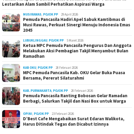
Lestarikan Alam Sambil Perhatikan Aspirasi Warga
MUSIRAWAS
,
POJOK PP
29 April 2026
Pemuda Pancasila Hadiri Apel Sabuk Kamtibmas di
Musi Rawas, Perkuat Sinergi Menuju Indonesia Emas
2045
LUBUKLINGGAU
,
POJOK PP
5 Maret 2026
Ketua MPC Pemuda Pancasila Pengurus Dan Anggota
Melakukan Aksi Pembagian Takjil Menyambut Bulan
Ramadhan
KAB OKU
,
POJOK PP
28 Februari 2026
MPC Pemuda Pancasila Kab. OKU Gelar Buka Puasa
Bersama, Pererat Silaturahmi
KAB. PURWAKARTA
,
POJOK PP
28 Februari 2026
Pemuda Pancasila Ranting Bobosan Gelar Ramadan
Berbagi, Salurkan Takjil dan Nasi Box untuk Warga
OPINI
,
POJOK PP
23 Februari 2026
D’Best Cafe Mengabaikan Surat Edaran Walikota,
Harus Ditindak Tegas dan Dicabut Izinnya