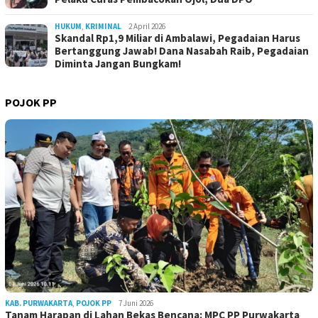
HUKUM
,
KRIMINAL
2 April 2026
Skandal Rp1,9 Miliar di Ambalawi, Pegadaian Harus
Bertanggung Jawab! Dana Nasabah Raib, Pegadaian
Diminta Jangan Bungkam!
POJOK PP
KAB. PURWAKARTA
,
POJOK PP
7 Juni 2026
Tanam Harapan di Lahan Bekas Bencana: MPC PP Purwakarta