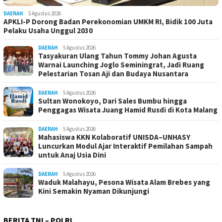
DAERAH
5 Agustus 2026
APKLI-P Dorong Badan Perekonomian UMKM RI, Bidik 100 Juta
Pelaku Usaha Unggul 2030
DAERAH
5 Agustus 2026
Tasyakuran Ulang Tahun Tommy Johan Agusta
Warnai Launching Joglo Seminingrat, Jadi Ruang
Pelestarian Tosan Aji dan Budaya Nusantara
DAERAH
5 Agustus 2026
Sultan Wonokoyo, Dari Sales Bumbu hingga
Penggagas Wisata Juang Hamid Rusdi di Kota Malang
DAERAH
5 Agustus 2026
Mahasiswa KKN Kolaboratif UNISDA–UNHASY
Luncurkan Modul Ajar Interaktif Pemilahan Sampah
untuk Anaj Usia Dini
DAERAH
5 Agustus 2026
Waduk Malahayu, Pesona Wisata Alam Brebes yang
Kini Semakin Nyaman Dikunjungi
BERITA TNI – POLRI