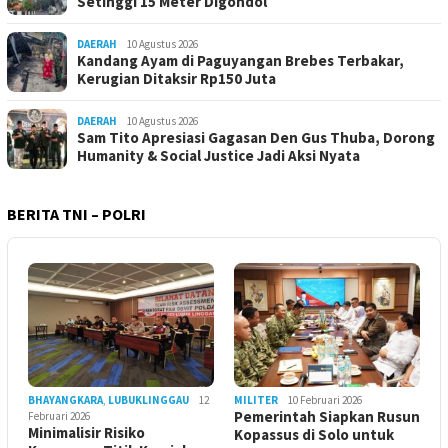
Setinggi 15 Meter Digondol
DAERAH
10 Agustus 2026
Kandang Ayam di Paguyangan Brebes Terbakar,
Kerugian Ditaksir Rp150 Juta
DAERAH
10 Agustus 2026
Sam Tito Apresiasi Gagasan Den Gus Thuba, Dorong
Humanity & Social Justice Jadi Aksi Nyata
BERITA TNI – POLRI
BHAYANGKARA
,
LUBUKLINGGAU
12
MILITER
10 Februari 2026
Pemerintah Siapkan Rusun
Februari 2026
Minimalisir Risiko
Kopassus di Solo untuk