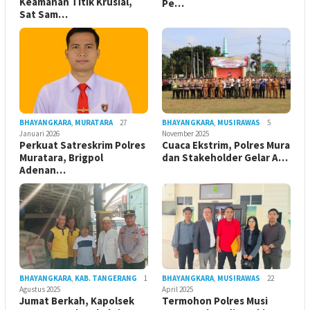
Keamanan Titik Krusial,
Pe…
Sat Sam…
BHAYANGKARA
,
MURATARA
27
BHAYANGKARA
,
MUSIRAWAS
5
Januari 2026
November 2025
Perkuat Satreskrim Polres
Cuaca Ekstrim, Polres Mura
Muratara, Brigpol
dan Stakeholder Gelar A…
Adenan…
BHAYANGKARA
,
KAB. TANGERANG
1
BHAYANGKARA
,
MUSIRAWAS
22
Agustus 2025
April 2025
Jumat Berkah, Kapolsek
Termohon Polres Musi