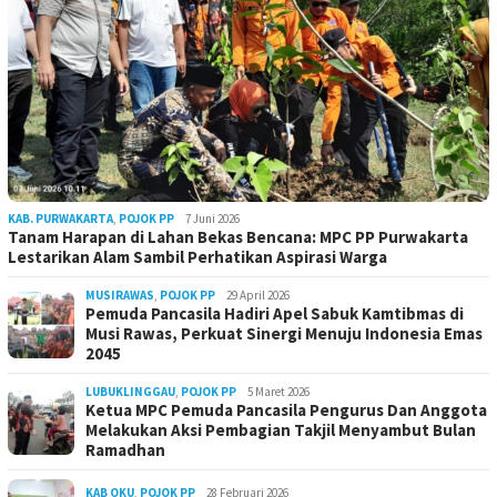
KAB. PURWAKARTA
,
POJOK PP
7 Juni 2026
Tanam Harapan di Lahan Bekas Bencana: MPC PP Purwakarta
Lestarikan Alam Sambil Perhatikan Aspirasi Warga
MUSIRAWAS
,
POJOK PP
29 April 2026
Pemuda Pancasila Hadiri Apel Sabuk Kamtibmas di
Musi Rawas, Perkuat Sinergi Menuju Indonesia Emas
2045
LUBUKLINGGAU
,
POJOK PP
5 Maret 2026
Ketua MPC Pemuda Pancasila Pengurus Dan Anggota
Melakukan Aksi Pembagian Takjil Menyambut Bulan
Ramadhan
KAB OKU
,
POJOK PP
28 Februari 2026