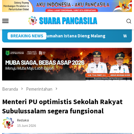
Loncat
ke
konten
Menu
Mobile
a Lubuk Linggau Kukuhkan Pramuka Garuda dan Lepas Peserta Jam
BREAKING NEWS
Beranda
Pemerintahan
Menteri PU optimistis Sekolah Rakyat
Subulussalam segera fungsional
Redaksi
15 Juni 2026