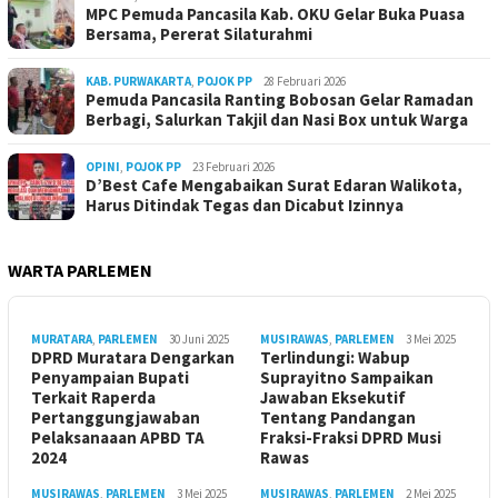
MPC Pemuda Pancasila Kab. OKU Gelar Buka Puasa
Bersama, Pererat Silaturahmi
KAB. PURWAKARTA
,
POJOK PP
28 Februari 2026
Pemuda Pancasila Ranting Bobosan Gelar Ramadan
Berbagi, Salurkan Takjil dan Nasi Box untuk Warga
OPINI
,
POJOK PP
23 Februari 2026
D’Best Cafe Mengabaikan Surat Edaran Walikota,
Harus Ditindak Tegas dan Dicabut Izinnya
WARTA PARLEMEN
MURATARA
,
PARLEMEN
30 Juni 2025
MUSIRAWAS
,
PARLEMEN
3 Mei 2025
DPRD Muratara Dengarkan
Terlindungi: Wabup
Penyampaian Bupati
Suprayitno Sampaikan
Terkait Raperda
Jawaban Eksekutif
Pertanggungjawaban
Tentang Pandangan
Pelaksanaaan APBD TA
Fraksi-Fraksi DPRD Musi
2024
Rawas
MUSIRAWAS
,
PARLEMEN
3 Mei 2025
MUSIRAWAS
,
PARLEMEN
2 Mei 2025