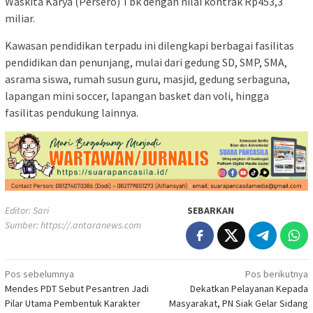
Waskita Karya (Persero) Tbk dengan nilai kontrak Rp453,3
miliar.
Kawasan pendidikan terpadu ini dilengkapi berbagai fasilitas
pendidikan dan penunjang, mulai dari gedung SD, SMP, SMA,
asrama siswa, rumah susun guru, masjid, gedung serbaguna,
lapangan mini soccer, lapangan basket dan voli, hingga
fasilitas pendukung lainnya.
Editor: Sari
SEBARKAN
Sumber:
https://.antaranews.com
Navigasi
Pos sebelumnya
Pos berikutnya
Mendes PDT Sebut Pesantren Jadi
Dekatkan Pelayanan Kepada
pos
Pilar Utama Pembentuk Karakter
Masyarakat, PN Siak Gelar Sidang