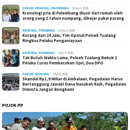
HUKUM
,
KRIMINAL
,
PALEMBANG
10 April 2026
Kronologi pria di Palembang diusir dari rumah oleh
orang yang 2 tahun numpang, dikejar pakai parang
KRIMINAL
,
PERAWANG
10 April 2026
Kurang dari 24 Jam, Tim Opsnal Polsek Tualang
Ringkus Pelaku Penganiayaan
KRIMINAL
,
PERAWANG
2 April 2026
Tak Butuh Waktu Lama, Polsek Tualang Bekuk 2
Pelaku Curas Pembacokan Ojol, Dua DPO
HUKUM
,
KRIMINAL
2 April 2026
Skandal Rp1,9 Miliar di Ambalawi, Pegadaian Harus
Bertanggung Jawab! Dana Nasabah Raib, Pegadaian
Diminta Jangan Bungkam!
POJOK PP