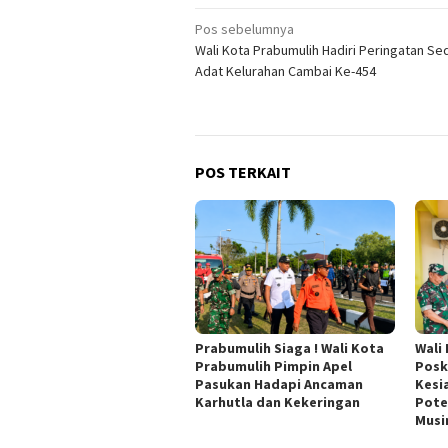
Navigasi
Pos sebelumnya
Wali Kota Prabumulih Hadiri Peringatan S
pos
Adat Kelurahan Cambai Ke-454
POS TERKAIT
Prabumulih Siaga ! Wali Kota
Wali
Prabumulih Pimpin Apel
Posk
Pasukan Hadapi Ancaman
Kesi
Karhutla dan Kekeringan
Pote
Musi