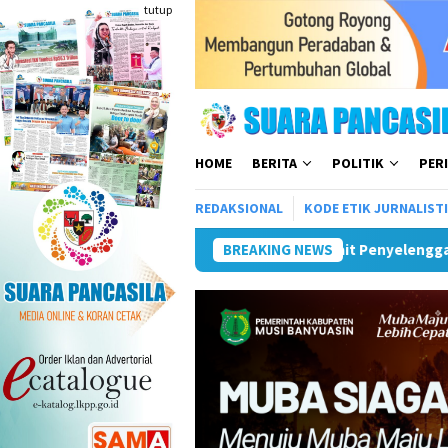
Loncat
tutup
ke
konten
HOME
BERITA
POLITIK
PER
REDAKSIONAL
KODE ETIK JURNALIST
 Infrastruktur Telkom Rumija
BREAKING NEWS
Plt Bupati Hendri Matangk