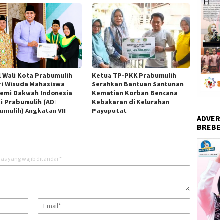
l Wali Kota Prabumulih
Ketua TP-PKK Prabumulih
ri Wisuda Mahasiswa
Serahkan Bantuan Santunan
emi Dakwah Indonesia
Kematian Korban Bencana
ki Prabumulih (ADI
Kebakaran di Kelurahan
umulih) Angkatan VII
Payuputat
ADVER
BREBE
as yang wajib ditandai
*