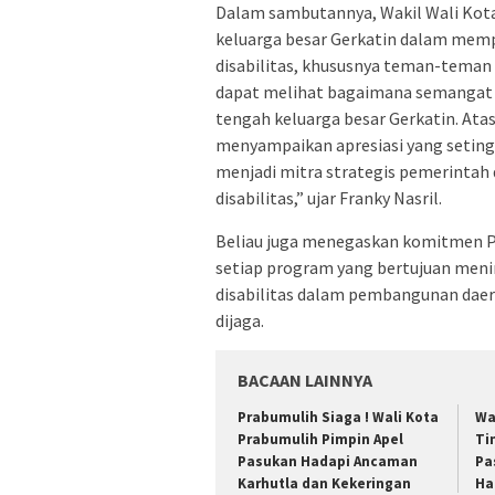
Dalam sambutannya, Wakil Wali Kot
keluarga besar Gerkatin dalam memp
disabilitas, khususnya teman-teman T
dapat melihat bagaimana semangat k
tengah keluarga besar Gerkatin. At
menyampaikan apresiasi yang setingg
menjadi mitra strategis pemerinta
disabilitas,” ujar Franky Nasril.
Beliau juga menegaskan komitmen 
setiap program yang bertujuan meni
disabilitas dalam pembangunan daera
dijaga.
BACAAN LAINNYA
Prabumulih Siaga ! Wali Kota
Wa
Prabumulih Pimpin Apel
Ti
Pasukan Hadapi Ancaman
Pa
Karhutla dan Kekeringan
Ha