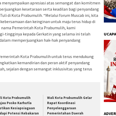
a menyampaikan apresiasi atas semangat dan komitmen
erjuangkan kesetaraan serta keadilan bagi penyandang
uli di Kota Prabumulih. “Melalui forum Muscab ini, kita
ebersamaan dan keinginan untuk maju terus hidup di
as nama Pemerintah Kota Prabumulih, kami
i-tingginya kepada Gerkatin yang selama ini telah
UCAPA
h dalam memperjuangkan hak-hak penyandang
Pemerintah Kota Prabumulih untuk terus mendukung
ngkatkan kemandirian dan peran aktif penyandang
h, sejalan dengan semangat inklusivitas yang terus
li Kota Prabumulih
Wali Kota Prabumulih Gelar
njau Posko Karhutla
Rapat Koordinasi
stikan Kesiapsiagaan
Penyelenggaraan
ADVER
dapi Potensi Kebakaran
Pemerintahan Daerah