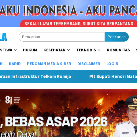
Pencarian
ISTIWA
HUKUM
KESEHATAN
TEKNOBIS
KOMUNITAS
IK
KARIR
PEDOMAN MEDIA SIBER
DISCLAIMER
LOGIN
an Gebyar Semarak Merah Putih, Siapkan Event Besar Dongkrak 