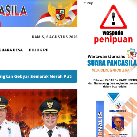
tutup
KAMIS, 6 AGUSTUS 2026
SUARA DESA
POJOK PP
UMKM Dan Pariwisata
Plt Bupati Hendri Dukung Percepata