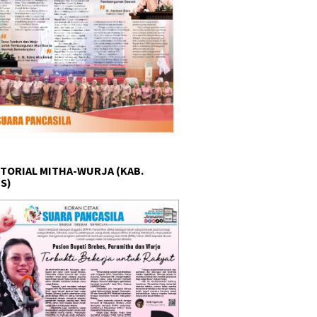
TORIAL MITHA-WURJA (KAB.
S)