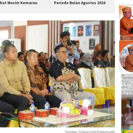
ibat Musim Kemarau
Periode Bulan Agustus 2026
Sumber : Diskominfo Prabumulih