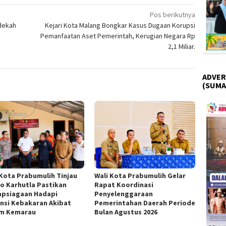
Pos berikutnya
edekah
Kejari Kota Malang Bongkar Kasus Dugaan Korupsi
Pemanfaatan Aset Pemerintah, Kerugian Negara Rp
2,1 Miliar.
ADVER
(SUMA
 Kota Prabumulih Tinjau
Wali Kota Prabumulih Gelar
o Karhutla Pastikan
Rapat Koordinasi
apsiagaan Hadapi
Penyelenggaraan
nsi Kebakaran Akibat
Pemerintahan Daerah Periode
m Kemarau
Bulan Agustus 2026