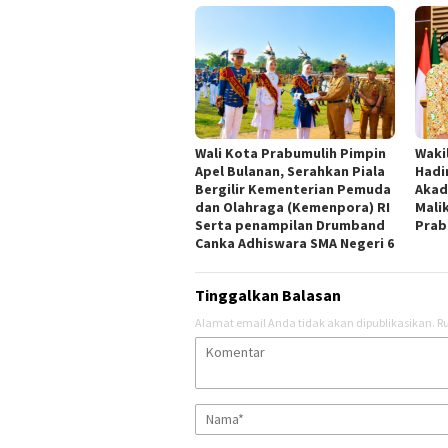
Wali Kota Prabumulih Pimpin
Waki
Apel Bulanan, Serahkan Piala
Hadi
Bergilir Kementerian Pemuda
Akad
dan Olahraga (Kemenpora) RI
Mali
Serta penampilan Drumband
Prab
Canka Adhiswara SMA Negeri 6
Tinggalkan Balasan
Alamat email Anda tidak akan dipublikasikan.
Ru