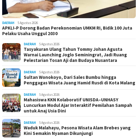
DAERAH
5 Agustus 2026
APKLI-P Dorong Badan Perekonomian UMKM RI, Bidik 100 Juta
Pelaku Usaha Unggul 2030
DAERAH
5 Agustus 2026
Tasyakuran Ulang Tahun Tommy Johan Agusta
Warnai Launching Joglo Seminingrat, Jadi Ruang
Pelestarian Tosan Aji dan Budaya Nusantara
DAERAH
5 Agustus 2026
Sultan Wonokoyo, Dari Sales Bumbu hingga
Penggagas Wisata Juang Hamid Rusdi di Kota Malang
DAERAH
5 Agustus 2026
Mahasiswa KKN Kolaboratif UNISDA–UNHASY
Luncurkan Modul Ajar Interaktif Pemilahan Sampah
untuk Anaj Usia Dini
DAERAH
5 Agustus 2026
Waduk Malahayu, Pesona Wisata Alam Brebes yang
Kini Semakin Nyaman Dikunjungi