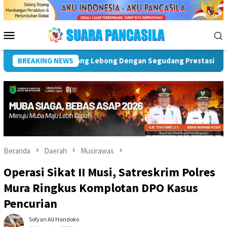
Loncat
ke
konten
Menu
Mobile
n Segudang Prestasi
BREAKING NEWS
Beranda
Daerah
Musirawas
Operasi Sikat II Musi, Satreskrim Polres
Mura Ringkus Komplotan DPO Kasus
Pencurian
Sofyan Ali Handoko