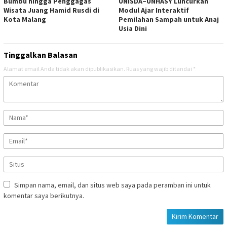
Bumbu hingga Penggagas
UNISDA–UNHASY Luncurkan
Wisata Juang Hamid Rusdi di
Modul Ajar Interaktif
Kota Malang
Pemilahan Sampah untuk Anaj
Usia Dini
Tinggalkan Balasan
Alamat email Anda tidak akan dipublikasikan.
Ruas yang wajib ditandai
*
Simpan nama, email, dan situs web saya pada peramban ini untuk
komentar saya berikutnya.