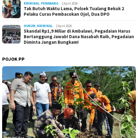
KRIMINAL
,
PERAWANG
2 April 2026
Tak Butuh Waktu Lama, Polsek Tualang Bekuk 2
Pelaku Curas Pembacokan Ojol, Dua DPO
HUKUM
,
KRIMINAL
2 April 2026
Skandal Rp1,9 Miliar di Ambalawi, Pegadaian Harus
Bertanggung Jawab! Dana Nasabah Raib, Pegadaian
Diminta Jangan Bungkam!
POJOK PP