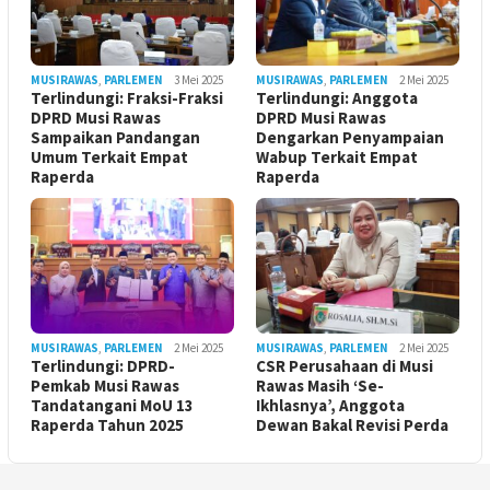
MUSIRAWAS
,
PARLEMEN
3 Mei 2025
MUSIRAWAS
,
PARLEMEN
2 Mei 2025
Terlindungi: Fraksi-Fraksi
Terlindungi: Anggota
DPRD Musi Rawas
DPRD Musi Rawas
Sampaikan Pandangan
Dengarkan Penyampaian
Umum Terkait Empat
Wabup Terkait Empat
Raperda
Raperda
MUSIRAWAS
,
PARLEMEN
2 Mei 2025
MUSIRAWAS
,
PARLEMEN
2 Mei 2025
Terlindungi: DPRD-
CSR Perusahaan di Musi
Pemkab Musi Rawas
Rawas Masih ‘Se-
Tandatangani MoU 13
Ikhlasnya’, Anggota
Raperda Tahun 2025
Dewan Bakal Revisi Perda ‎