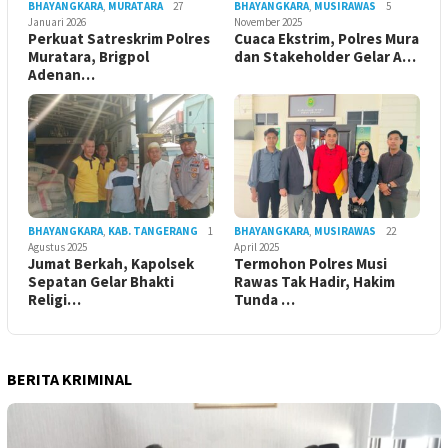
BHAYANGKARA
,
MURATARA
27
BHAYANGKARA
,
MUSIRAWAS
5
Januari 2026
November 2025
Perkuat Satreskrim Polres
Cuaca Ekstrim, Polres Mura
Muratara, Brigpol
dan Stakeholder Gelar A…
Adenan…
BHAYANGKARA
,
KAB. TANGERANG
1
BHAYANGKARA
,
MUSIRAWAS
22
Agustus 2025
April 2025
Jumat Berkah, Kapolsek
Termohon Polres Musi
Sepatan Gelar Bhakti
Rawas Tak Hadir, Hakim
Religi…
Tunda …
BERITA KRIMINAL