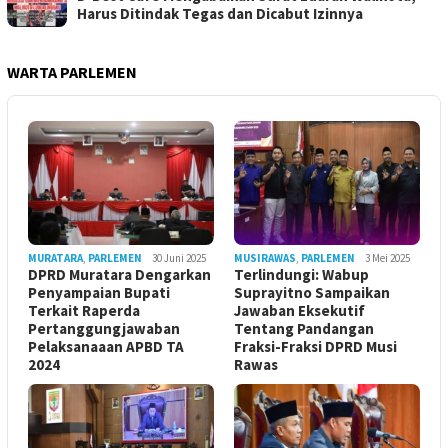
Harus Ditindak Tegas dan Dicabut Izinnya
WARTA PARLEMEN
MURATARA
,
PARLEMEN
30 Juni 2025
MUSIRAWAS
,
PARLEMEN
3 Mei 2025
DPRD Muratara Dengarkan
Terlindungi: Wabup
Penyampaian Bupati
Suprayitno Sampaikan
Terkait Raperda
Jawaban Eksekutif
Pertanggungjawaban
Tentang Pandangan
Pelaksanaaan APBD TA
Fraksi-Fraksi DPRD Musi
2024
Rawas