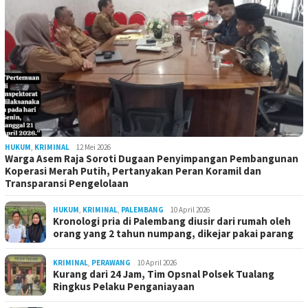
HUKUM
,
KRIMINAL
12 Mei 2026
Warga Asem Raja Soroti Dugaan Penyimpangan Pembangunan
Koperasi Merah Putih, Pertanyakan Peran Koramil dan
Transparansi Pengelolaan
HUKUM
,
KRIMINAL
,
PALEMBANG
10 April 2026
Kronologi pria di Palembang diusir dari rumah oleh
orang yang 2 tahun numpang, dikejar pakai parang
KRIMINAL
,
PERAWANG
10 April 2026
Kurang dari 24 Jam, Tim Opsnal Polsek Tualang
Ringkus Pelaku Penganiayaan