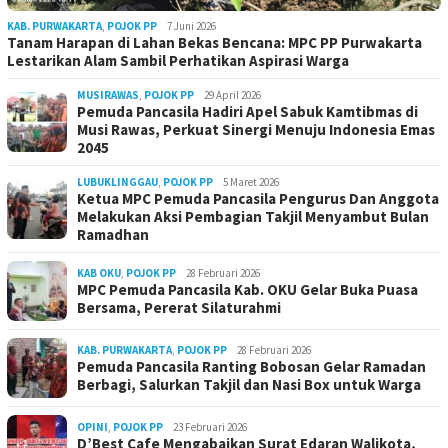
KAB. PURWAKARTA
,
POJOK PP
7 Juni 2026
Tanam Harapan di Lahan Bekas Bencana: MPC PP Purwakarta
Lestarikan Alam Sambil Perhatikan Aspirasi Warga
MUSIRAWAS
,
POJOK PP
29 April 2026
Pemuda Pancasila Hadiri Apel Sabuk Kamtibmas di
Musi Rawas, Perkuat Sinergi Menuju Indonesia Emas
2045
LUBUKLINGGAU
,
POJOK PP
5 Maret 2026
Ketua MPC Pemuda Pancasila Pengurus Dan Anggota
Melakukan Aksi Pembagian Takjil Menyambut Bulan
Ramadhan
KAB OKU
,
POJOK PP
28 Februari 2026
MPC Pemuda Pancasila Kab. OKU Gelar Buka Puasa
Bersama, Pererat Silaturahmi
KAB. PURWAKARTA
,
POJOK PP
28 Februari 2026
Pemuda Pancasila Ranting Bobosan Gelar Ramadan
Berbagi, Salurkan Takjil dan Nasi Box untuk Warga
OPINI
,
POJOK PP
23 Februari 2026
D’Best Cafe Mengabaikan Surat Edaran Walikota,