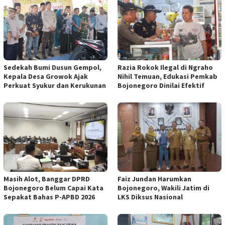
Sedekah Bumi Dusun Gempol,
Razia Rokok Ilegal di Ngraho
Kepala Desa Growok Ajak
Nihil Temuan, Edukasi Pemkab
Perkuat Syukur dan Kerukunan
Bojonegoro Dinilai Efektif
Masih Alot, Banggar DPRD
Faiz Jundan Harumkan
Bojonegoro Belum Capai Kata
Bojonegoro, Wakili Jatim di
Sepakat Bahas P-APBD 2026
LKS Diksus Nasional