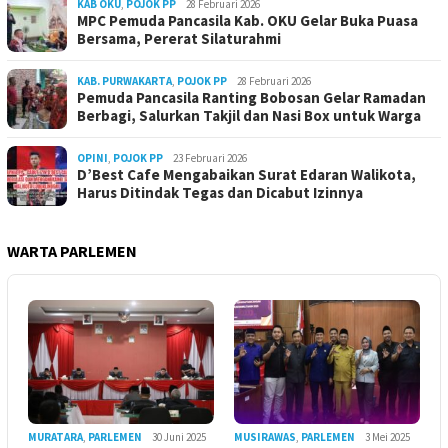
KAB OKU
,
POJOK PP
28 Februari 2026
MPC Pemuda Pancasila Kab. OKU Gelar Buka Puasa
Bersama, Pererat Silaturahmi
KAB. PURWAKARTA
,
POJOK PP
28 Februari 2026
Pemuda Pancasila Ranting Bobosan Gelar Ramadan
Berbagi, Salurkan Takjil dan Nasi Box untuk Warga
OPINI
,
POJOK PP
23 Februari 2026
D’Best Cafe Mengabaikan Surat Edaran Walikota,
Harus Ditindak Tegas dan Dicabut Izinnya
WARTA PARLEMEN
MURATARA
,
PARLEMEN
30 Juni 2025
MUSIRAWAS
,
PARLEMEN
3 Mei 2025