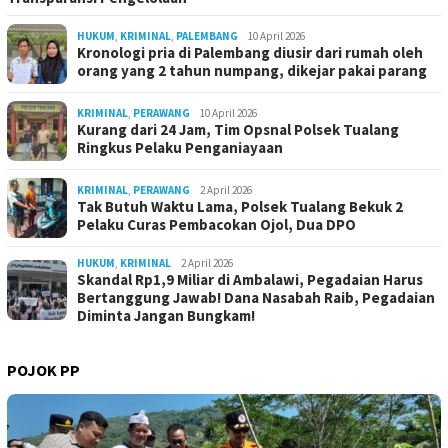
HUKUM
,
KRIMINAL
,
PALEMBANG
10 April 2026
Kronologi pria di Palembang diusir dari rumah oleh
orang yang 2 tahun numpang, dikejar pakai parang
KRIMINAL
,
PERAWANG
10 April 2026
Kurang dari 24 Jam, Tim Opsnal Polsek Tualang
Ringkus Pelaku Penganiayaan
KRIMINAL
,
PERAWANG
2 April 2026
Tak Butuh Waktu Lama, Polsek Tualang Bekuk 2
Pelaku Curas Pembacokan Ojol, Dua DPO
HUKUM
,
KRIMINAL
2 April 2026
Skandal Rp1,9 Miliar di Ambalawi, Pegadaian Harus
Bertanggung Jawab! Dana Nasabah Raib, Pegadaian
Diminta Jangan Bungkam!
POJOK PP