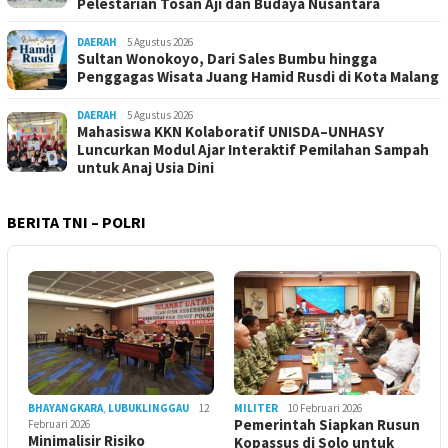
Pelestarian Tosan Aji dan Budaya Nusantara
DAERAH
5 Agustus 2026
Sultan Wonokoyo, Dari Sales Bumbu hingga
Penggagas Wisata Juang Hamid Rusdi di Kota Malang
DAERAH
5 Agustus 2026
Mahasiswa KKN Kolaboratif UNISDA–UNHASY
Luncurkan Modul Ajar Interaktif Pemilahan Sampah
untuk Anaj Usia Dini
BERITA TNI – POLRI
BHAYANGKARA
,
LUBUKLINGGAU
12
MILITER
10 Februari 2026
Pemerintah Siapkan Rusun
Februari 2026
Minimalisir Risiko
Kopassus di Solo untuk