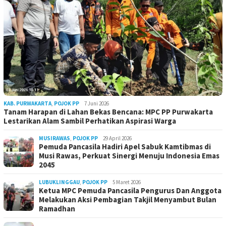
KAB. PURWAKARTA
,
POJOK PP
7 Juni 2026
Tanam Harapan di Lahan Bekas Bencana: MPC PP Purwakarta
Lestarikan Alam Sambil Perhatikan Aspirasi Warga
MUSIRAWAS
,
POJOK PP
29 April 2026
Pemuda Pancasila Hadiri Apel Sabuk Kamtibmas di
Musi Rawas, Perkuat Sinergi Menuju Indonesia Emas
2045
LUBUKLINGGAU
,
POJOK PP
5 Maret 2026
Ketua MPC Pemuda Pancasila Pengurus Dan Anggota
Melakukan Aksi Pembagian Takjil Menyambut Bulan
Ramadhan