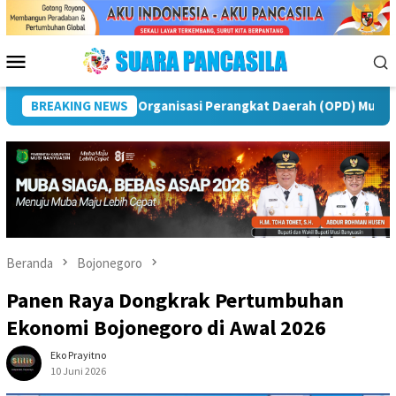
Loncat
ke
konten
Menu
Mobile
 Musi Rawas
BREAKING NEWS
Puncak Peringatan IPeKB Ke-19, Plt Bupati
Beranda
Bojonegoro
Panen Raya Dongkrak Pertumbuhan
Ekonomi Bojonegoro di Awal 2026
Eko Prayitno
10 Juni 2026