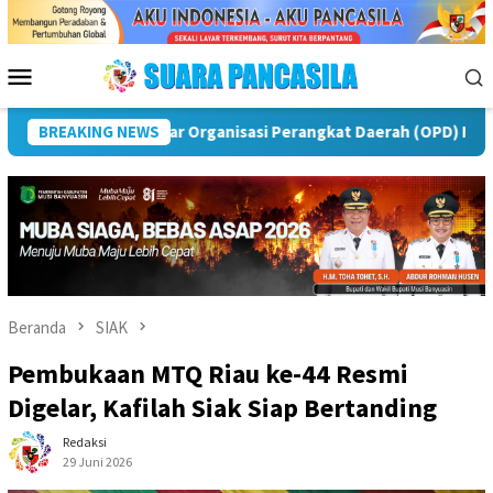
Loncat
ke
konten
Menu
Mobile
was
BREAKING NEWS
Puncak Peringatan IPeKB Ke-19, Plt Bupati Rejang 
Beranda
SIAK
Pembukaan MTQ Riau ke-44 Resmi
Digelar, Kafilah Siak Siap Bertanding
Redaksi
29 Juni 2026