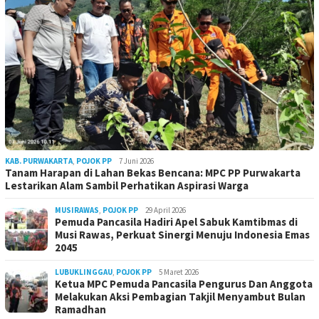
KAB. PURWAKARTA
,
POJOK PP
7 Juni 2026
Tanam Harapan di Lahan Bekas Bencana: MPC PP Purwakarta
Lestarikan Alam Sambil Perhatikan Aspirasi Warga
MUSIRAWAS
,
POJOK PP
29 April 2026
Pemuda Pancasila Hadiri Apel Sabuk Kamtibmas di
Musi Rawas, Perkuat Sinergi Menuju Indonesia Emas
2045
LUBUKLINGGAU
,
POJOK PP
5 Maret 2026
Ketua MPC Pemuda Pancasila Pengurus Dan Anggota
Melakukan Aksi Pembagian Takjil Menyambut Bulan
Ramadhan