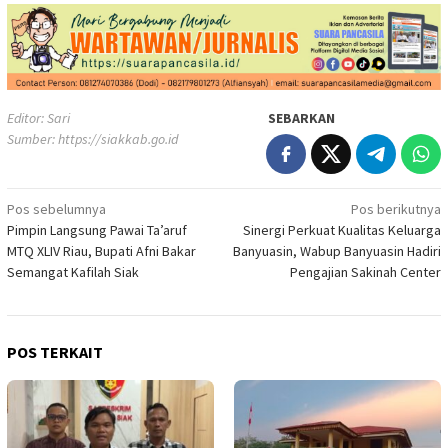
Editor: Sari
SEBARKAN
Sumber:
https://siakkab.go.id
Navigasi
Pos sebelumnya
Pos berikutnya
Pimpin Langsung Pawai Ta’aruf
Sinergi Perkuat Kualitas Keluarga
pos
MTQ XLIV Riau, Bupati Afni Bakar
Banyuasin, Wabup Banyuasin Hadiri
Semangat Kafilah Siak
Pengajian Sakinah Center
POS TERKAIT