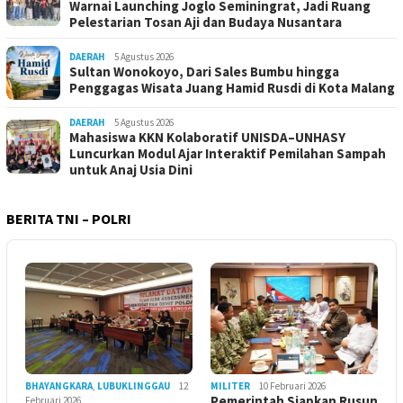
Warnai Launching Joglo Seminingrat, Jadi Ruang
Pelestarian Tosan Aji dan Budaya Nusantara
DAERAH
5 Agustus 2026
Sultan Wonokoyo, Dari Sales Bumbu hingga
Penggagas Wisata Juang Hamid Rusdi di Kota Malang
DAERAH
5 Agustus 2026
Mahasiswa KKN Kolaboratif UNISDA–UNHASY
Luncurkan Modul Ajar Interaktif Pemilahan Sampah
untuk Anaj Usia Dini
BERITA TNI – POLRI
BHAYANGKARA
,
LUBUKLINGGAU
12
MILITER
10 Februari 2026
Pemerintah Siapkan Rusun
Februari 2026