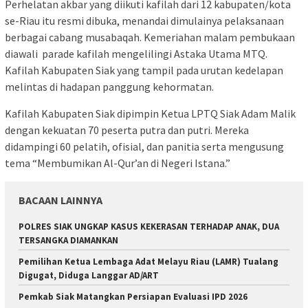
Perhelatan akbar yang diikuti kafilah dari 12 kabupaten/kota
se-Riau itu resmi dibuka, menandai dimulainya pelaksanaan
berbagai cabang musabaqah. Kemeriahan malam pembukaan
diawali parade kafilah mengelilingi Astaka Utama MTQ.
Kafilah Kabupaten Siak yang tampil pada urutan kedelapan
melintas di hadapan panggung kehormatan.
Kafilah Kabupaten Siak dipimpin Ketua LPTQ Siak Adam Malik
dengan kekuatan 70 peserta putra dan putri. Mereka
didampingi 60 pelatih, ofisial, dan panitia serta mengusung
tema “Membumikan Al-Qur’an di Negeri Istana.”
BACAAN LAINNYA
POLRES SIAK UNGKAP KASUS KEKERASAN TERHADAP ANAK, DUA
TERSANGKA DIAMANKAN
Pemilihan Ketua Lembaga Adat Melayu Riau (LAMR) Tualang
Digugat, Diduga Langgar AD/ART
Pemkab Siak Matangkan Persiapan Evaluasi IPD 2026