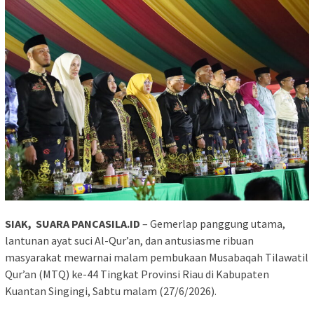
SIAK, SUARA PANCASILA.ID
– Gemerlap panggung utama,
lantunan ayat suci Al-Qur’an, dan antusiasme ribuan
masyarakat mewarnai malam pembukaan Musabaqah Tilawatil
Qur’an (MTQ) ke-44 Tingkat Provinsi Riau di Kabupaten
Kuantan Singingi, Sabtu malam (27/6/2026).