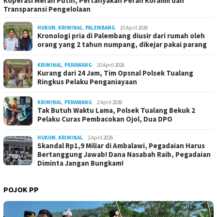
Koperasi Merah Putih, Pertanyakan Peran Koramil dan
Transparansi Pengelolaan
HUKUM
,
KRIMINAL
,
PALEMBANG
10 April 2026
Kronologi pria di Palembang diusir dari rumah oleh
orang yang 2 tahun numpang, dikejar pakai parang
KRIMINAL
,
PERAWANG
10 April 2026
Kurang dari 24 Jam, Tim Opsnal Polsek Tualang
Ringkus Pelaku Penganiayaan
KRIMINAL
,
PERAWANG
2 April 2026
Tak Butuh Waktu Lama, Polsek Tualang Bekuk 2
Pelaku Curas Pembacokan Ojol, Dua DPO
HUKUM
,
KRIMINAL
2 April 2026
Skandal Rp1,9 Miliar di Ambalawi, Pegadaian Harus
Bertanggung Jawab! Dana Nasabah Raib, Pegadaian
Diminta Jangan Bungkam!
POJOK PP