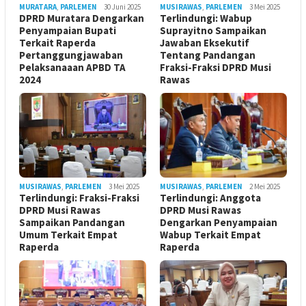
MURATARA
,
PARLEMEN
30 Juni 2025
MUSIRAWAS
,
PARLEMEN
3 Mei 2025
DPRD Muratara Dengarkan
Terlindungi: Wabup
Penyampaian Bupati
Suprayitno Sampaikan
Terkait Raperda
Jawaban Eksekutif
Pertanggungjawaban
Tentang Pandangan
Pelaksanaaan APBD TA
Fraksi-Fraksi DPRD Musi
2024
Rawas
MUSIRAWAS
,
PARLEMEN
3 Mei 2025
MUSIRAWAS
,
PARLEMEN
2 Mei 2025
Terlindungi: Fraksi-Fraksi
Terlindungi: Anggota
DPRD Musi Rawas
DPRD Musi Rawas
Sampaikan Pandangan
Dengarkan Penyampaian
Umum Terkait Empat
Wabup Terkait Empat
Raperda
Raperda