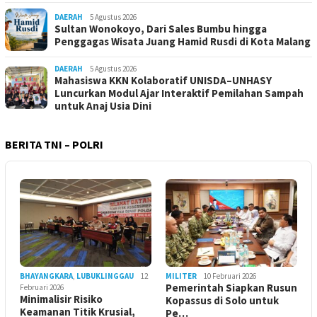
DAERAH
5 Agustus 2026
Sultan Wonokoyo, Dari Sales Bumbu hingga
Penggagas Wisata Juang Hamid Rusdi di Kota Malang
DAERAH
5 Agustus 2026
Mahasiswa KKN Kolaboratif UNISDA–UNHASY
Luncurkan Modul Ajar Interaktif Pemilahan Sampah
untuk Anaj Usia Dini
BERITA TNI – POLRI
BHAYANGKARA
,
LUBUKLINGGAU
12
MILITER
10 Februari 2026
Pemerintah Siapkan Rusun
Februari 2026
Minimalisir Risiko
Kopassus di Solo untuk
Keamanan Titik Krusial,
Pe…