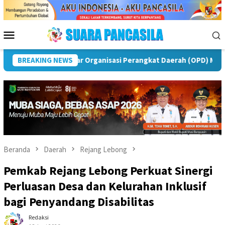
Loncat
ke
konten
Menu
Mobile
as
BREAKING NEWS
Puncak Peringatan IPeKB Ke-19, Plt Bupati Rejang 
Beranda
Daerah
Rejang Lebong
Pemkab Rejang Lebong Perkuat Sinergi
Perluasan Desa dan Kelurahan Inklusif
bagi Penyandang Disabilitas
Redaksi