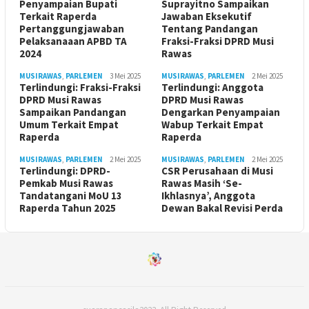
Penyampaian Bupati
Suprayitno Sampaikan
Terkait Raperda
Jawaban Eksekutif
Pertanggungjawaban
Tentang Pandangan
Pelaksanaaan APBD TA
Fraksi-Fraksi DPRD Musi
2024
Rawas
MUSIRAWAS
,
PARLEMEN
3 Mei 2025
MUSIRAWAS
,
PARLEMEN
2 Mei 2025
Terlindungi: Fraksi-Fraksi
Terlindungi: Anggota
DPRD Musi Rawas
DPRD Musi Rawas
Sampaikan Pandangan
Dengarkan Penyampaian
Umum Terkait Empat
Wabup Terkait Empat
Raperda
Raperda
MUSIRAWAS
,
PARLEMEN
2 Mei 2025
MUSIRAWAS
,
PARLEMEN
2 Mei 2025
Terlindungi: DPRD-
CSR Perusahaan di Musi
Pemkab Musi Rawas
Rawas Masih ‘Se-
Tandatangani MoU 13
Ikhlasnya’, Anggota
Raperda Tahun 2025
Dewan Bakal Revisi Perda ‎