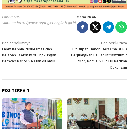
Editor: Sari
SEBARKAN
Sumber:
https://www.rejanglebongkab.go.id
Navigasi
Pos sebelumnya
Pos berikutnya
Enam Kepala Puskesmas dan
Plt Bupati Hendri Bersama DPRD
pos
Delapan Eselon IV di Lingkungan
Perjuangkan Usulan Infrastruktur
Pemkab Barito Selatan diLantik
2027, Komisi V DPR RI Berikan
Dukungan
POS TERKAIT