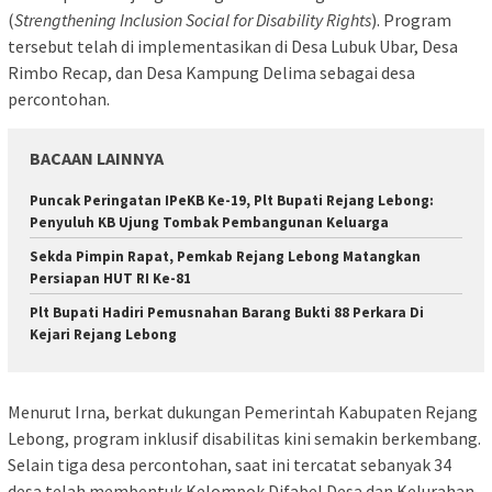
(
Strengthening Inclusion Social for Disability Rights
). Program
tersebut telah di implementasikan di Desa Lubuk Ubar, Desa
Rimbo Recap, dan Desa Kampung Delima sebagai desa
percontohan.
BACAAN LAINNYA
Puncak Peringatan IPeKB Ke-19, Plt Bupati Rejang Lebong:
Penyuluh KB Ujung Tombak Pembangunan Keluarga
Sekda Pimpin Rapat, Pemkab Rejang Lebong Matangkan
Persiapan HUT RI Ke-81
Plt Bupati Hadiri Pemusnahan Barang Bukti 88 Perkara Di
Kejari Rejang Lebong
Menurut Irna, berkat dukungan Pemerintah Kabupaten Rejang
Lebong, program inklusif disabilitas kini semakin berkembang.
Selain tiga desa percontohan, saat ini tercatat sebanyak 34
desa telah membentuk Kelompok Difabel Desa dan Kelurahan