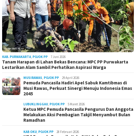
KAB. PURWAKARTA
,
POJOK PP
7 Juni 2026
Tanam Harapan di Lahan Bekas Bencana: MPC PP Purwakarta
Lestarikan Alam Sambil Perhatikan Aspirasi Warga
MUSIRAWAS
,
POJOK PP
29 April 2026
Pemuda Pancasila Hadiri Apel Sabuk Kamtibmas di
Musi Rawas, Perkuat Sinergi Menuju Indonesia Emas
2045
LUBUKLINGGAU
,
POJOK PP
5 Maret 2026
Ketua MPC Pemuda Pancasila Pengurus Dan Anggota
Melakukan Aksi Pembagian Takjil Menyambut Bulan
Ramadhan
KAB OKU
,
POJOK PP
28 Februari 2026