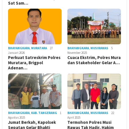
Sat Sam…
BHAYANGKARA
,
MURATARA
27
BHAYANGKARA
,
MUSIRAWAS
5
Januari 2026
November 2025
Perkuat Satreskrim Polres
Cuaca Ekstrim, Polres Mura
Muratara, Brigpol
dan Stakeholder Gelar A…
Adenan…
BHAYANGKARA
,
KAB. TANGERANG
1
BHAYANGKARA
,
MUSIRAWAS
22
Agustus 2025
April 2025
Jumat Berkah, Kapolsek
Termohon Polres Musi
Sepatan Gelar Bhakti
Rawas Tak Hadir, Hakim