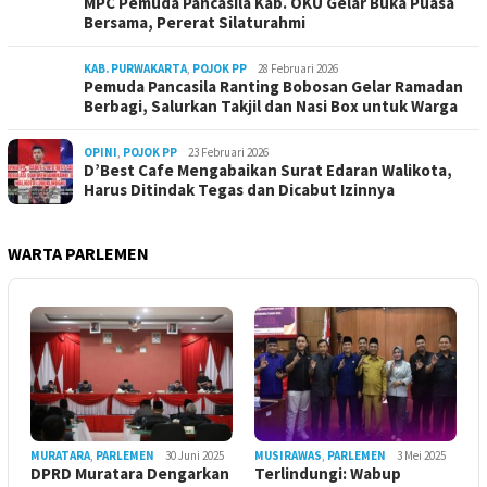
MPC Pemuda Pancasila Kab. OKU Gelar Buka Puasa
Bersama, Pererat Silaturahmi
KAB. PURWAKARTA
,
POJOK PP
28 Februari 2026
Pemuda Pancasila Ranting Bobosan Gelar Ramadan
Berbagi, Salurkan Takjil dan Nasi Box untuk Warga
OPINI
,
POJOK PP
23 Februari 2026
D’Best Cafe Mengabaikan Surat Edaran Walikota,
Harus Ditindak Tegas dan Dicabut Izinnya
WARTA PARLEMEN
MURATARA
,
PARLEMEN
30 Juni 2025
MUSIRAWAS
,
PARLEMEN
3 Mei 2025
DPRD Muratara Dengarkan
Terlindungi: Wabup