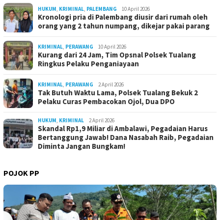
HUKUM
,
KRIMINAL
,
PALEMBANG
10 April 2026
Kronologi pria di Palembang diusir dari rumah oleh
orang yang 2 tahun numpang, dikejar pakai parang
KRIMINAL
,
PERAWANG
10 April 2026
Kurang dari 24 Jam, Tim Opsnal Polsek Tualang
Ringkus Pelaku Penganiayaan
KRIMINAL
,
PERAWANG
2 April 2026
Tak Butuh Waktu Lama, Polsek Tualang Bekuk 2
Pelaku Curas Pembacokan Ojol, Dua DPO
HUKUM
,
KRIMINAL
2 April 2026
Skandal Rp1,9 Miliar di Ambalawi, Pegadaian Harus
Bertanggung Jawab! Dana Nasabah Raib, Pegadaian
Diminta Jangan Bungkam!
POJOK PP