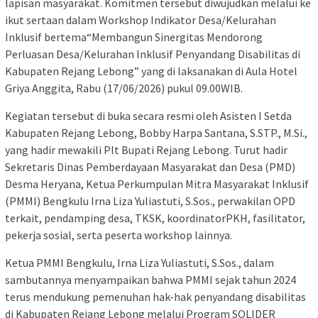
lapisan masyarakat. Komitmen tersebut diwujudkan melalui ke
ikut sertaan dalam Workshop Indikator Desa/Kelurahan
Inklusif bertema“Membangun Sinergitas Mendorong
Perluasan Desa/Kelurahan Inklusif Penyandang Disabilitas di
Kabupaten Rejang Lebong” yang di laksanakan di Aula Hotel
Griya Anggita, Rabu (17/06/2026) pukul 09.00WIB.
Kegiatan tersebut di buka secara resmi oleh Asisten I Setda
Kabupaten Rejang Lebong, Bobby Harpa Santana, S.STP., M.Si.,
yang hadir mewakili Plt Bupati Rejang Lebong. Turut hadir
Sekretaris Dinas Pemberdayaan Masyarakat dan Desa (PMD)
Desma Heryana, Ketua Perkumpulan Mitra Masyarakat Inklusif
(PMMI) Bengkulu Irna Liza Yuliastuti, S.Sos., perwakilan OPD
terkait, pendamping desa, TKSK, koordinatorPKH, fasilitator,
pekerja sosial, serta peserta workshop lainnya.
Ketua PMMI Bengkulu, Irna Liza Yuliastuti, S.Sos., dalam
sambutannya menyampaikan bahwa PMMI sejak tahun 2024
terus mendukung pemenuhan hak-hak penyandang disabilitas
di Kabupaten Rejang Lebong melalui Program SOLIDER