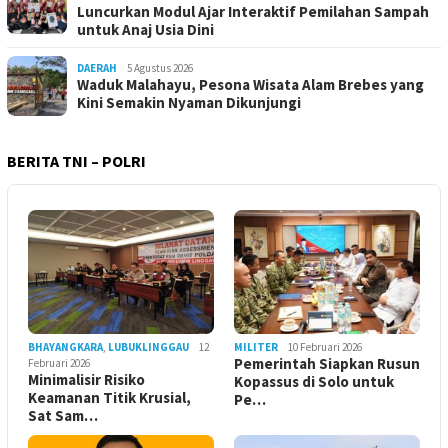
Luncurkan Modul Ajar Interaktif Pemilahan Sampah
untuk Anaj Usia Dini
DAERAH
5 Agustus 2026
Waduk Malahayu, Pesona Wisata Alam Brebes yang
Kini Semakin Nyaman Dikunjungi
BERITA TNI – POLRI
BHAYANGKARA
,
LUBUKLINGGAU
12
MILITER
10 Februari 2026
Pemerintah Siapkan Rusun
Februari 2026
Minimalisir Risiko
Kopassus di Solo untuk
Keamanan Titik Krusial,
Pe…
Sat Sam…