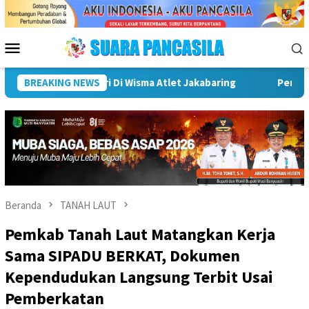
Loncat
ke
konten
Menu
Mobile
t Palembang Siapkan Kampung Wisata Jadi Magnet Baru Pariwis
BREAKING NEWS
Beranda
TANAH LAUT
Pemkab Tanah Laut Matangkan Kerja
Sama SIPADU BERKAT, Dokumen
Kependudukan Langsung Terbit Usai
Pemberkatan