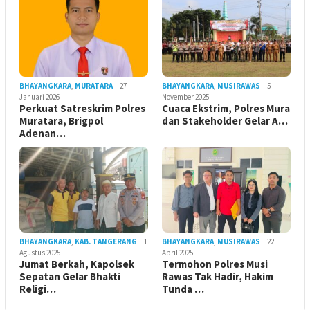
BHAYANGKARA
,
MURATARA
27
BHAYANGKARA
,
MUSIRAWAS
5
Januari 2026
November 2025
Perkuat Satreskrim Polres
Cuaca Ekstrim, Polres Mura
Muratara, Brigpol
dan Stakeholder Gelar A…
Adenan…
BHAYANGKARA
,
KAB. TANGERANG
1
BHAYANGKARA
,
MUSIRAWAS
22
Agustus 2025
April 2025
Jumat Berkah, Kapolsek
Termohon Polres Musi
Sepatan Gelar Bhakti
Rawas Tak Hadir, Hakim
Religi…
Tunda …