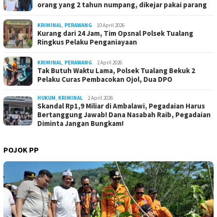
orang yang 2 tahun numpang, dikejar pakai parang
KRIMINAL
,
PERAWANG
10 April 2026
Kurang dari 24 Jam, Tim Opsnal Polsek Tualang
Ringkus Pelaku Penganiayaan
KRIMINAL
,
PERAWANG
2 April 2026
Tak Butuh Waktu Lama, Polsek Tualang Bekuk 2
Pelaku Curas Pembacokan Ojol, Dua DPO
HUKUM
,
KRIMINAL
2 April 2026
Skandal Rp1,9 Miliar di Ambalawi, Pegadaian Harus
Bertanggung Jawab! Dana Nasabah Raib, Pegadaian
Diminta Jangan Bungkam!
POJOK PP