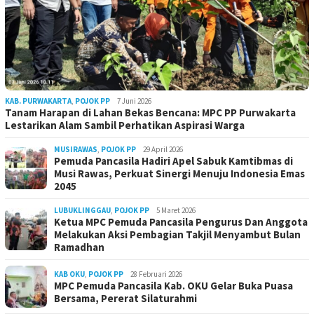
KAB. PURWAKARTA
,
POJOK PP
7 Juni 2026
Tanam Harapan di Lahan Bekas Bencana: MPC PP Purwakarta
Lestarikan Alam Sambil Perhatikan Aspirasi Warga
MUSIRAWAS
,
POJOK PP
29 April 2026
Pemuda Pancasila Hadiri Apel Sabuk Kamtibmas di
Musi Rawas, Perkuat Sinergi Menuju Indonesia Emas
2045
LUBUKLINGGAU
,
POJOK PP
5 Maret 2026
Ketua MPC Pemuda Pancasila Pengurus Dan Anggota
Melakukan Aksi Pembagian Takjil Menyambut Bulan
Ramadhan
KAB OKU
,
POJOK PP
28 Februari 2026
MPC Pemuda Pancasila Kab. OKU Gelar Buka Puasa
Bersama, Pererat Silaturahmi