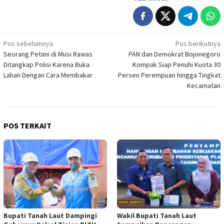
Navigasi
Pos sebelumnya
Pos berikutnya
Seorang Petani di Musi Rawas
PAN dan Demokrat Bojonegoro
pos
Ditangkap Polisi Karena Buka
Kompak Siap Penuhi Kuota 30
Lahan Dengan Cara Membakar
Persen Perempuan hingga Tingkat
Kecamatan
POS TERKAIT
Bupati Tanah Laut Dampingi
Wakil Bupati Tanah Laut