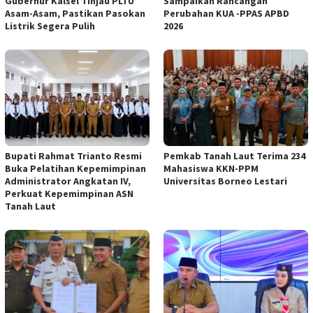
Gubernur Kalsel Tinjau PLTU
Sampaikan Rancangan
Asam-Asam, Pastikan Pasokan
Perubahan KUA -PPAS APBD
Listrik Segera Pulih
2026
Bupati Rahmat Trianto Resmi
Pemkab Tanah Laut Terima 234
Buka Pelatihan Kepemimpinan
Mahasiswa KKN-PPM
Administrator Angkatan IV,
Universitas Borneo Lestari
Perkuat Kepemimpinan ASN
Tanah Laut