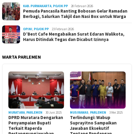
KAB. PURWAKARTA
,
POJOK PP
28 Februari 2026
Pemuda Pancasila Ranting Bobosan Gelar Ramadan
Berbagi, Salurkan Takjil dan Nasi Box untuk Warga
OPINI
,
POJOK PP
23 Februari 2026
D’Best Cafe Mengabaikan Surat Edaran Walikota,
Harus Ditindak Tegas dan Dicabut Izinnya
WARTA PARLEMEN
MURATARA
,
PARLEMEN
30 Juni 2025
MUSIRAWAS
,
PARLEMEN
3 Mei 2025
DPRD Muratara Dengarkan
Terlindungi: Wabup
Penyampaian Bupati
Suprayitno Sampaikan
Terkait Raperda
Jawaban Eksekutif
Pertanggungjawaban
Tentang Pandangan