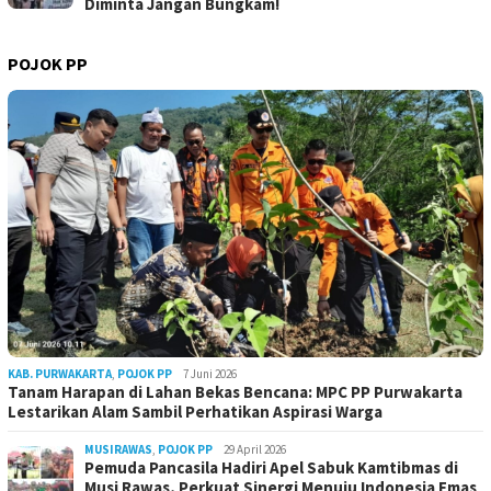
Diminta Jangan Bungkam!
POJOK PP
KAB. PURWAKARTA
,
POJOK PP
7 Juni 2026
Tanam Harapan di Lahan Bekas Bencana: MPC PP Purwakarta
Lestarikan Alam Sambil Perhatikan Aspirasi Warga
MUSIRAWAS
,
POJOK PP
29 April 2026
Pemuda Pancasila Hadiri Apel Sabuk Kamtibmas di
Musi Rawas, Perkuat Sinergi Menuju Indonesia Emas