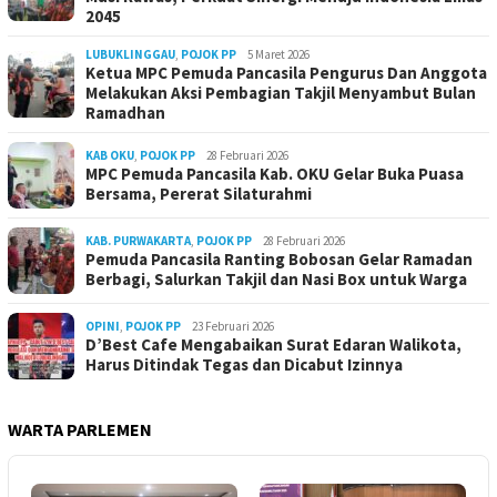
2045
LUBUKLINGGAU
,
POJOK PP
5 Maret 2026
Ketua MPC Pemuda Pancasila Pengurus Dan Anggota
Melakukan Aksi Pembagian Takjil Menyambut Bulan
Ramadhan
KAB OKU
,
POJOK PP
28 Februari 2026
MPC Pemuda Pancasila Kab. OKU Gelar Buka Puasa
Bersama, Pererat Silaturahmi
KAB. PURWAKARTA
,
POJOK PP
28 Februari 2026
Pemuda Pancasila Ranting Bobosan Gelar Ramadan
Berbagi, Salurkan Takjil dan Nasi Box untuk Warga
OPINI
,
POJOK PP
23 Februari 2026
D’Best Cafe Mengabaikan Surat Edaran Walikota,
Harus Ditindak Tegas dan Dicabut Izinnya
WARTA PARLEMEN