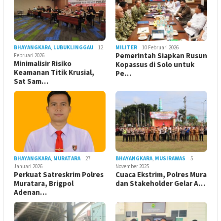
BHAYANGKARA
,
LUBUKLINGGAU
12
MILITER
10 Februari 2026
Pemerintah Siapkan Rusun
Februari 2026
Minimalisir Risiko
Kopassus di Solo untuk
Keamanan Titik Krusial,
Pe…
Sat Sam…
BHAYANGKARA
,
MURATARA
27
BHAYANGKARA
,
MUSIRAWAS
5
Januari 2026
November 2025
Perkuat Satreskrim Polres
Cuaca Ekstrim, Polres Mura
Muratara, Brigpol
dan Stakeholder Gelar A…
Adenan…