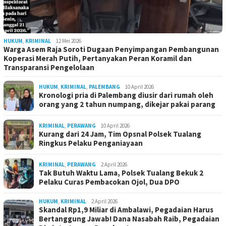
HUKUM
,
KRIMINAL
12 Mei 2026
Warga Asem Raja Soroti Dugaan Penyimpangan Pembangunan
Koperasi Merah Putih, Pertanyakan Peran Koramil dan
Transparansi Pengelolaan
HUKUM
,
KRIMINAL
,
PALEMBANG
10 April 2026
Kronologi pria di Palembang diusir dari rumah oleh
orang yang 2 tahun numpang, dikejar pakai parang
KRIMINAL
,
PERAWANG
10 April 2026
Kurang dari 24 Jam, Tim Opsnal Polsek Tualang
Ringkus Pelaku Penganiayaan
KRIMINAL
,
PERAWANG
2 April 2026
Tak Butuh Waktu Lama, Polsek Tualang Bekuk 2
Pelaku Curas Pembacokan Ojol, Dua DPO
HUKUM
,
KRIMINAL
2 April 2026
Skandal Rp1,9 Miliar di Ambalawi, Pegadaian Harus
Bertanggung Jawab! Dana Nasabah Raib, Pegadaian