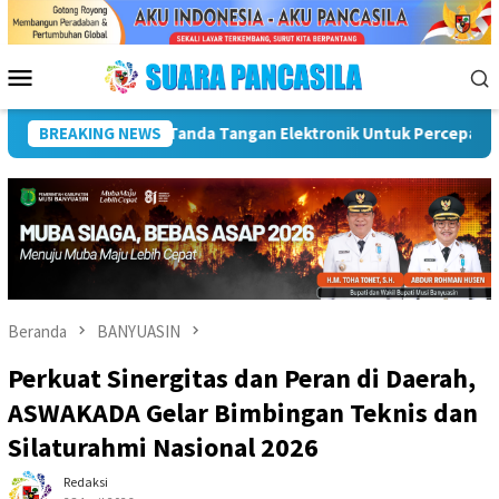
Loncat
ke
konten
Menu
Mobile
SPBE
BREAKING NEWS
Dorong UMKM Naik Kelas, Ratu Dewa Tekankan Penting
Beranda
BANYUASIN
Perkuat Sinergitas dan Peran di Daerah,
ASWAKADA Gelar Bimbingan Teknis dan
Silaturahmi Nasional 2026
Redaksi