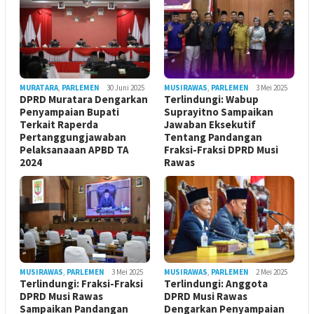
MURATARA
,
PARLEMEN
30 Juni 2025
MUSIRAWAS
,
PARLEMEN
3 Mei 2025
DPRD Muratara Dengarkan
Terlindungi: Wabup
Penyampaian Bupati
Suprayitno Sampaikan
Terkait Raperda
Jawaban Eksekutif
Pertanggungjawaban
Tentang Pandangan
Pelaksanaaan APBD TA
Fraksi-Fraksi DPRD Musi
2024
Rawas
MUSIRAWAS
,
PARLEMEN
3 Mei 2025
MUSIRAWAS
,
PARLEMEN
2 Mei 2025
Terlindungi: Fraksi-Fraksi
Terlindungi: Anggota
DPRD Musi Rawas
DPRD Musi Rawas
Sampaikan Pandangan
Dengarkan Penyampaian