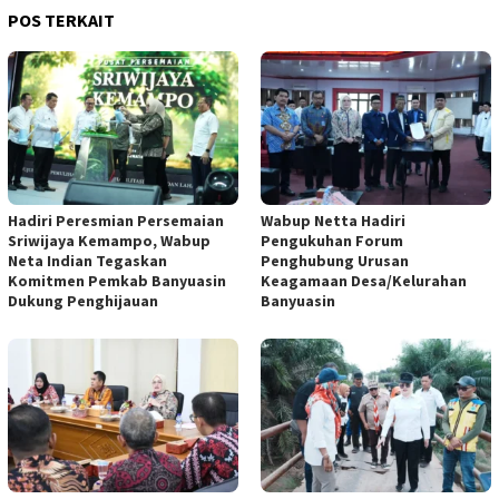
POS TERKAIT
Hadiri Peresmian Persemaian
Wabup Netta Hadiri
Sriwijaya Kemampo, Wabup
Pengukuhan Forum
Neta Indian Tegaskan
Penghubung Urusan
Komitmen Pemkab Banyuasin
Keagamaan Desa/Kelurahan
Dukung Penghijauan
Banyuasin