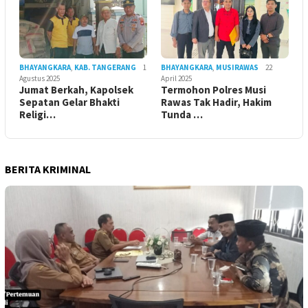
BHAYANGKARA
,
KAB. TANGERANG
1
BHAYANGKARA
,
MUSIRAWAS
22
Agustus 2025
April 2025
Jumat Berkah, Kapolsek
Termohon Polres Musi
Sepatan Gelar Bhakti
Rawas Tak Hadir, Hakim
Religi…
Tunda …
BERITA KRIMINAL