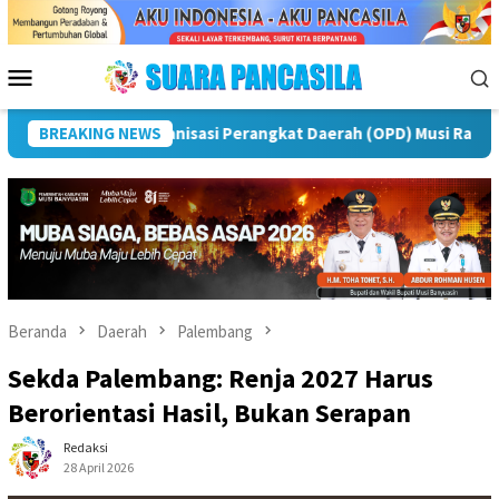
Loncat
ke
konten
Menu
Mobile
s
BREAKING NEWS
Puncak Peringatan IPeKB Ke-19, Plt Bupati Rejang Le
Beranda
Daerah
Palembang
Sekda Palembang: Renja 2027 Harus
Berorientasi Hasil, Bukan Serapan
Redaksi
28 April 2026