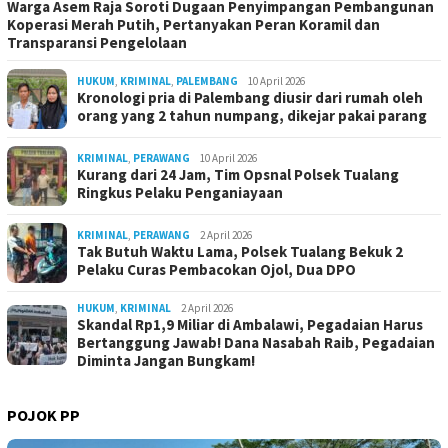
Warga Asem Raja Soroti Dugaan Penyimpangan Pembangunan
Koperasi Merah Putih, Pertanyakan Peran Koramil dan
Transparansi Pengelolaan
HUKUM
,
KRIMINAL
,
PALEMBANG
10 April 2026
Kronologi pria di Palembang diusir dari rumah oleh
orang yang 2 tahun numpang, dikejar pakai parang
KRIMINAL
,
PERAWANG
10 April 2026
Kurang dari 24 Jam, Tim Opsnal Polsek Tualang
Ringkus Pelaku Penganiayaan
KRIMINAL
,
PERAWANG
2 April 2026
Tak Butuh Waktu Lama, Polsek Tualang Bekuk 2
Pelaku Curas Pembacokan Ojol, Dua DPO
HUKUM
,
KRIMINAL
2 April 2026
Skandal Rp1,9 Miliar di Ambalawi, Pegadaian Harus
Bertanggung Jawab! Dana Nasabah Raib, Pegadaian
Diminta Jangan Bungkam!
POJOK PP