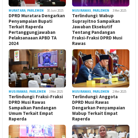
MURATARA
,
PARLEMEN
30 Juni 2025
MUSIRAWAS
,
PARLEMEN
3 Mei 2025
DPRD Muratara Dengarkan
Terlindungi: Wabup
Penyampaian Bupati
Suprayitno Sampaikan
Terkait Raperda
Jawaban Eksekutif
Pertanggungjawaban
Tentang Pandangan
Pelaksanaaan APBD TA
Fraksi-Fraksi DPRD Musi
2024
Rawas
MUSIRAWAS
,
PARLEMEN
3 Mei 2025
MUSIRAWAS
,
PARLEMEN
2 Mei 2025
Terlindungi: Fraksi-Fraksi
Terlindungi: Anggota
DPRD Musi Rawas
DPRD Musi Rawas
Sampaikan Pandangan
Dengarkan Penyampaian
Umum Terkait Empat
Wabup Terkait Empat
Raperda
Raperda