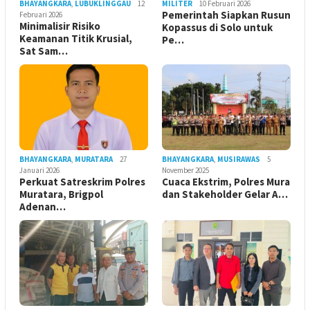
BHAYANGKARA
,
LUBUKLINGGAU
12
MILITER
10 Februari 2026
Pemerintah Siapkan Rusun
Februari 2026
Minimalisir Risiko
Kopassus di Solo untuk
Keamanan Titik Krusial,
Pe…
Sat Sam…
BHAYANGKARA
,
MURATARA
27
BHAYANGKARA
,
MUSIRAWAS
5
Januari 2026
November 2025
Perkuat Satreskrim Polres
Cuaca Ekstrim, Polres Mura
Muratara, Brigpol
dan Stakeholder Gelar A…
Adenan…