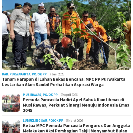
KAB. PURWAKARTA
,
POJOK PP
7 Juni 2026
Tanam Harapan di Lahan Bekas Bencana: MPC PP Purwakarta
Lestarikan Alam Sambil Perhatikan Aspirasi Warga
MUSIRAWAS
,
POJOK PP
29 April 2026
Pemuda Pancasila Hadiri Apel Sabuk Kamtibmas di
Musi Rawas, Perkuat Sinergi Menuju Indonesia Emas
2045
LUBUKLINGGAU
,
POJOK PP
5 Maret 2026
Ketua MPC Pemuda Pancasila Pengurus Dan Anggota
Melakukan Aksi Pembagian Takjil Menyambut Bulan