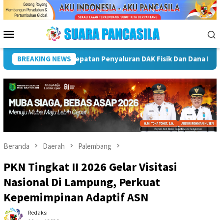
Loncat
ke
konten
Menu
Mobile
Plt Bupati Rejang Lebong Terima Audiensi Rumah Psikologi
BREAKING NEWS
Beranda
Daerah
Palembang
PKN Tingkat II 2026 Gelar Visitasi
Nasional Di Lampung, Perkuat
Kepemimpinan Adaptif ASN
Redaksi