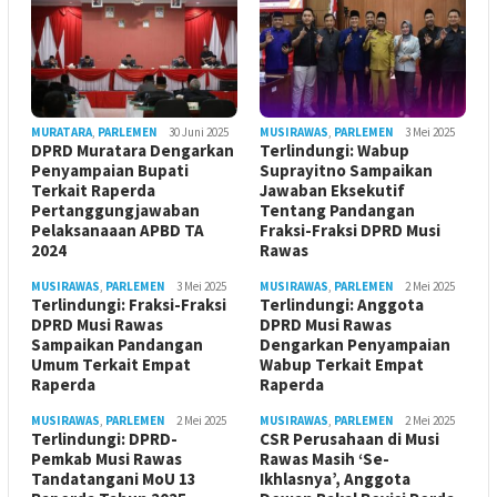
MURATARA
,
PARLEMEN
30 Juni 2025
MUSIRAWAS
,
PARLEMEN
3 Mei 2025
DPRD Muratara Dengarkan
Terlindungi: Wabup
Penyampaian Bupati
Suprayitno Sampaikan
Terkait Raperda
Jawaban Eksekutif
Pertanggungjawaban
Tentang Pandangan
Pelaksanaaan APBD TA
Fraksi-Fraksi DPRD Musi
2024
Rawas
MUSIRAWAS
,
PARLEMEN
3 Mei 2025
MUSIRAWAS
,
PARLEMEN
2 Mei 2025
Terlindungi: Fraksi-Fraksi
Terlindungi: Anggota
DPRD Musi Rawas
DPRD Musi Rawas
Sampaikan Pandangan
Dengarkan Penyampaian
Umum Terkait Empat
Wabup Terkait Empat
Raperda
Raperda
MUSIRAWAS
,
PARLEMEN
2 Mei 2025
MUSIRAWAS
,
PARLEMEN
2 Mei 2025
Terlindungi: DPRD-
CSR Perusahaan di Musi
Pemkab Musi Rawas
Rawas Masih ‘Se-
Tandatangani MoU 13
Ikhlasnya’, Anggota