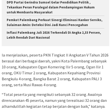
DPD Partai Gerindra Sumsel Gelar Pendidikan Politik ,
Tekankan Peran Paralegal dalam Pendampingan Hukum
untuk Membantu Masyarakat
Pemkot Palembang Perkuat Sinergi Eliminasi Kanker Serviks,
Sulaiman Amin: Deteksi Dini Jadi Kunci Pencegahan
Inflasi Palembang Juli 2026 Terkendali Di Angka 2,33 Persen,
Lebih Rendah Dari Nasional
Ia menjelaskan, peserta PKN Tingkat II Angkatan V Tahun 2026
berasal dari berbagai daerah, yakni Kota Palembang sebanyak
10 orang, Kabupaten Ogan Komering Ilir 5 orang, Ogan Ilir 1
orang, OKU Timur 2 orang, Kabupaten Kepahiang Provinsi
Bengkulu 4 orang, Bangka Barat 2 orang, Kabupaten PALI 3
orang, serta Musi Rawas 4 orang.
“Total peserta yang mengikuti sebanyak 32 orang. Awalnya
direncanakan 45 peserta, namun yang terealisasi 32 orang dan
alhamdulillah kegiatan tetap berjalan dengan baik,” katanya.