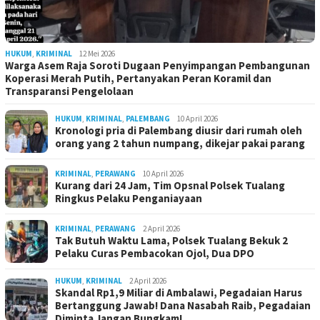
HUKUM
,
KRIMINAL
12 Mei 2026
Warga Asem Raja Soroti Dugaan Penyimpangan Pembangunan
Koperasi Merah Putih, Pertanyakan Peran Koramil dan
Transparansi Pengelolaan
HUKUM
,
KRIMINAL
,
PALEMBANG
10 April 2026
Kronologi pria di Palembang diusir dari rumah oleh
orang yang 2 tahun numpang, dikejar pakai parang
KRIMINAL
,
PERAWANG
10 April 2026
Kurang dari 24 Jam, Tim Opsnal Polsek Tualang
Ringkus Pelaku Penganiayaan
KRIMINAL
,
PERAWANG
2 April 2026
Tak Butuh Waktu Lama, Polsek Tualang Bekuk 2
Pelaku Curas Pembacokan Ojol, Dua DPO
HUKUM
,
KRIMINAL
2 April 2026
Skandal Rp1,9 Miliar di Ambalawi, Pegadaian Harus
Bertanggung Jawab! Dana Nasabah Raib, Pegadaian
Diminta Jangan Bungkam!