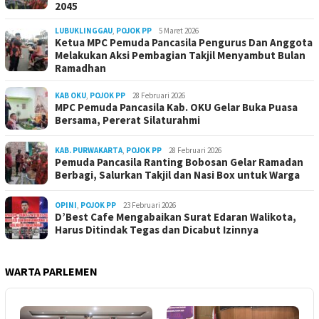
2045
LUBUKLINGGAU
,
POJOK PP
5 Maret 2026
Ketua MPC Pemuda Pancasila Pengurus Dan Anggota
Melakukan Aksi Pembagian Takjil Menyambut Bulan
Ramadhan
KAB OKU
,
POJOK PP
28 Februari 2026
MPC Pemuda Pancasila Kab. OKU Gelar Buka Puasa
Bersama, Pererat Silaturahmi
KAB. PURWAKARTA
,
POJOK PP
28 Februari 2026
Pemuda Pancasila Ranting Bobosan Gelar Ramadan
Berbagi, Salurkan Takjil dan Nasi Box untuk Warga
OPINI
,
POJOK PP
23 Februari 2026
D’Best Cafe Mengabaikan Surat Edaran Walikota,
Harus Ditindak Tegas dan Dicabut Izinnya
WARTA PARLEMEN