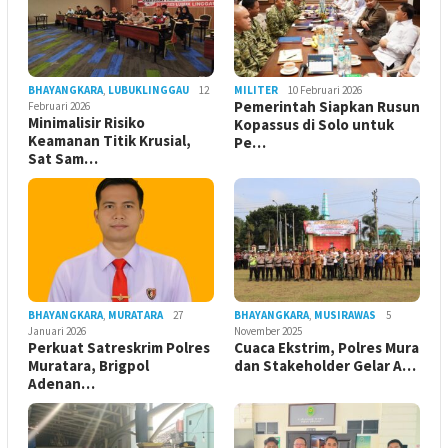
BHAYANGKARA
,
LUBUKLINGGAU
12
MILITER
10 Februari 2026
Pemerintah Siapkan Rusun
Februari 2026
Minimalisir Risiko
Kopassus di Solo untuk
Keamanan Titik Krusial,
Pe…
Sat Sam…
BHAYANGKARA
,
MURATARA
27
BHAYANGKARA
,
MUSIRAWAS
5
Januari 2026
November 2025
Perkuat Satreskrim Polres
Cuaca Ekstrim, Polres Mura
Muratara, Brigpol
dan Stakeholder Gelar A…
Adenan…