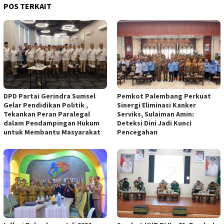
POS TERKAIT
DPD Partai Gerindra Sumsel
Pemkot Palembang Perkuat
Gelar Pendidikan Politik ,
Sinergi Eliminasi Kanker
Tekankan Peran Paralegal
Serviks, Sulaiman Amin:
dalam Pendampingan Hukum
Deteksi Dini Jadi Kunci
untuk Membantu Masyarakat
Pencegahan