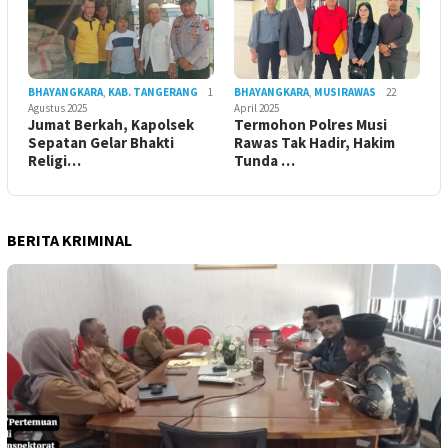
BHAYANGKARA
,
KAB. TANGERANG
1
BHAYANGKARA
,
MUSIRAWAS
22
Agustus 2025
April 2025
Jumat Berkah, Kapolsek
Termohon Polres Musi
Sepatan Gelar Bhakti
Rawas Tak Hadir, Hakim
Religi…
Tunda …
BERITA KRIMINAL