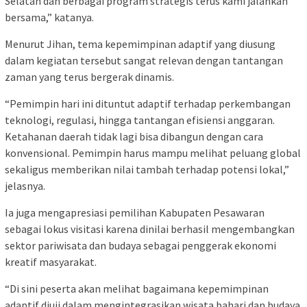
Selatan dan berbagai program strategis terus kami jalankan
bersama,” katanya.
Menurut Jihan, tema kepemimpinan adaptif yang diusung
dalam kegiatan tersebut sangat relevan dengan tantangan
zaman yang terus bergerak dinamis.
“Pemimpin hari ini dituntut adaptif terhadap perkembangan
teknologi, regulasi, hingga tantangan efisiensi anggaran.
Ketahanan daerah tidak lagi bisa dibangun dengan cara
konvensional. Pemimpin harus mampu melihat peluang global
sekaligus memberikan nilai tambah terhadap potensi lokal,”
jelasnya.
Ia juga mengapresiasi pemilihan Kabupaten Pesawaran
sebagai lokus visitasi karena dinilai berhasil mengembangkan
sektor pariwisata dan budaya sebagai penggerak ekonomi
kreatif masyarakat.
“Di sini peserta akan melihat bagaimana kepemimpinan
adaptif diuji dalam mengintegrasikan wisata bahari dan budaya