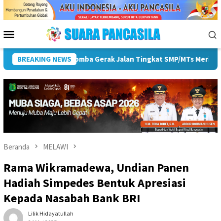
Loncat
ke
konten
Menu
Mobile
ke-81 RI
BREAKING NEWS
Pemkot Lubuk Linggau Sosialisasikan Tanda Tan
Beranda
MELAWI
Rama Wikramadewa, Undian Panen
Hadiah Simpedes Bentuk Apresiasi
Kepada Nasabah Bank BRI
Lilik Hidayatullah