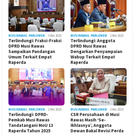
MUSIRAWAS
,
PARLEMEN
3 Mei 2025
MUSIRAWAS
,
PARLEMEN
2 Mei 2025
Terlindungi: Fraksi-Fraksi
Terlindungi: Anggota
DPRD Musi Rawas
DPRD Musi Rawas
Sampaikan Pandangan
Dengarkan Penyampaian
Umum Terkait Empat
Wabup Terkait Empat
Raperda
Raperda
MUSIRAWAS
,
PARLEMEN
2 Mei 2025
MUSIRAWAS
,
PARLEMEN
2 Mei 2025
Terlindungi: DPRD-
CSR Perusahaan di Musi
Pemkab Musi Rawas
Rawas Masih ‘Se-
Tandatangani MoU 13
Ikhlasnya’, Anggota
Raperda Tahun 2025
Dewan Bakal Revisi Perda ‎