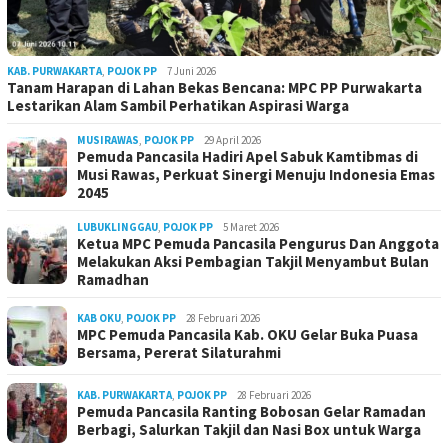
KAB. PURWAKARTA
,
POJOK PP
7 Juni 2026
Tanam Harapan di Lahan Bekas Bencana: MPC PP Purwakarta
Lestarikan Alam Sambil Perhatikan Aspirasi Warga
MUSIRAWAS
,
POJOK PP
29 April 2026
Pemuda Pancasila Hadiri Apel Sabuk Kamtibmas di
Musi Rawas, Perkuat Sinergi Menuju Indonesia Emas
2045
LUBUKLINGGAU
,
POJOK PP
5 Maret 2026
Ketua MPC Pemuda Pancasila Pengurus Dan Anggota
Melakukan Aksi Pembagian Takjil Menyambut Bulan
Ramadhan
KAB OKU
,
POJOK PP
28 Februari 2026
MPC Pemuda Pancasila Kab. OKU Gelar Buka Puasa
Bersama, Pererat Silaturahmi
KAB. PURWAKARTA
,
POJOK PP
28 Februari 2026
Pemuda Pancasila Ranting Bobosan Gelar Ramadan
Berbagi, Salurkan Takjil dan Nasi Box untuk Warga