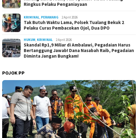
Ringkus Pelaku Penganiayaan
KRIMINAL
,
PERAWANG
2 April 2026
Tak Butuh Waktu Lama, Polsek Tualang Bekuk 2
Pelaku Curas Pembacokan Ojol, Dua DPO
HUKUM
,
KRIMINAL
2 April 2026
Skandal Rp1,9 Miliar di Ambalawi, Pegadaian Harus
Bertanggung Jawab! Dana Nasabah Raib, Pegadaian
Diminta Jangan Bungkam!
POJOK PP