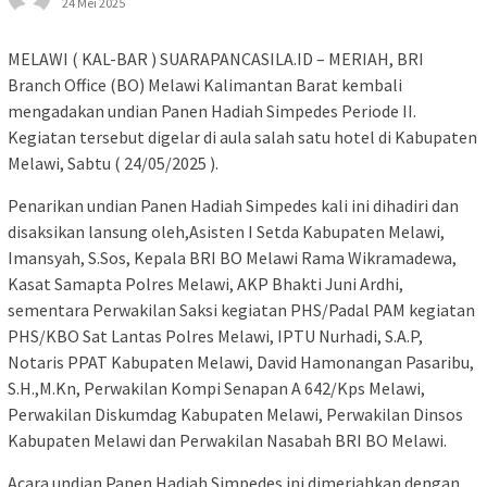
24 Mei 2025
MELAWI ( KAL-BAR ) SUARAPANCASILA.ID – MERIAH, BRI
Branch Office (BO) Melawi Kalimantan Barat kembali
mengadakan undian Panen Hadiah Simpedes Periode II.
Kegiatan tersebut digelar di aula salah satu hotel di Kabupaten
Melawi, Sabtu ( 24/05/2025 ).
Penarikan undian Panen Hadiah Simpedes kali ini dihadiri dan
disaksikan lansung oleh,Asisten I Setda Kabupaten Melawi,
Imansyah, S.Sos, Kepala BRI BO Melawi Rama Wikramadewa,
Kasat Samapta Polres Melawi, AKP Bhakti Juni Ardhi,
sementara Perwakilan Saksi kegiatan PHS/Padal PAM kegiatan
PHS/KBO Sat Lantas Polres Melawi, IPTU Nurhadi, S.A.P,
Notaris PPAT Kabupaten Melawi, David Hamonangan Pasaribu,
S.H.,M.Kn, Perwakilan Kompi Senapan A 642/Kps Melawi,
Perwakilan Diskumdag Kabupaten Melawi, Perwakilan Dinsos
Kabupaten Melawi dan Perwakilan Nasabah BRI BO Melawi.
Acara undian Panen Hadiah Simpedes ini dimeriahkan dengan