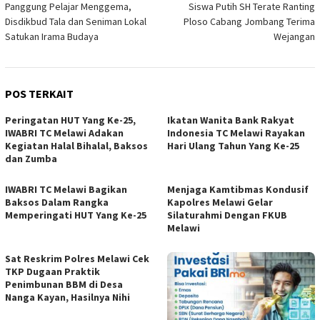
Panggung Pelajar Menggema,
Siswa Putih SH Terate Ranting
pos
Disdikbud Tala dan Seniman Lokal
Ploso Cabang Jombang Terima
Satukan Irama Budaya
Wejangan
POS TERKAIT
Peringatan HUT Yang Ke-25,
Ikatan Wanita Bank Rakyat
IWABRI TC Melawi Adakan
Indonesia TC Melawi Rayakan
Kegiatan Halal Bihalal, Baksos
Hari Ulang Tahun Yang Ke-25
dan Zumba
IWABRI TC Melawi Bagikan
Menjaga Kamtibmas Kondusif
Baksos Dalam Rangka
Kapolres Melawi Gelar
Memperingati HUT Yang Ke-25
Silaturahmi Dengan FKUB
Melawi
Sat Reskrim Polres Melawi Cek
TKP Dugaan Praktik
Penimbunan BBM di Desa
Nanga Kayan, Hasilnya Nihi