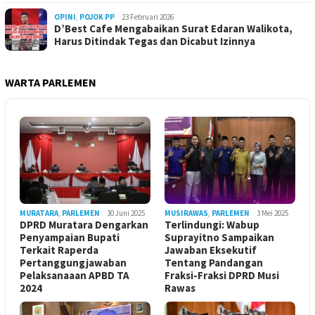
OPINI
,
POJOK PP
23 Februari 2026
D’Best Cafe Mengabaikan Surat Edaran Walikota,
Harus Ditindak Tegas dan Dicabut Izinnya
WARTA PARLEMEN
MURATARA
,
PARLEMEN
30 Juni 2025
MUSIRAWAS
,
PARLEMEN
3 Mei 2025
DPRD Muratara Dengarkan
Terlindungi: Wabup
Penyampaian Bupati
Suprayitno Sampaikan
Terkait Raperda
Jawaban Eksekutif
Pertanggungjawaban
Tentang Pandangan
Pelaksanaaan APBD TA
Fraksi-Fraksi DPRD Musi
2024
Rawas