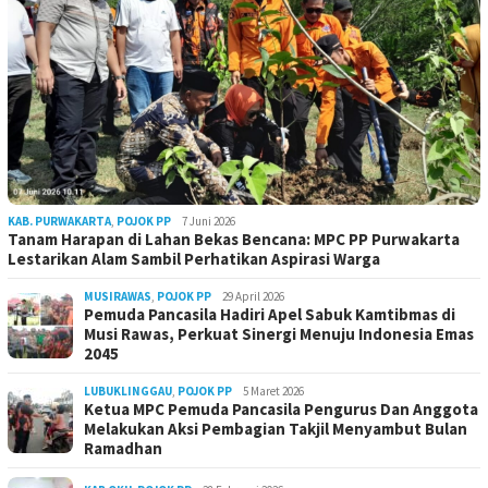
KAB. PURWAKARTA
,
POJOK PP
7 Juni 2026
Tanam Harapan di Lahan Bekas Bencana: MPC PP Purwakarta
Lestarikan Alam Sambil Perhatikan Aspirasi Warga
MUSIRAWAS
,
POJOK PP
29 April 2026
Pemuda Pancasila Hadiri Apel Sabuk Kamtibmas di
Musi Rawas, Perkuat Sinergi Menuju Indonesia Emas
2045
LUBUKLINGGAU
,
POJOK PP
5 Maret 2026
Ketua MPC Pemuda Pancasila Pengurus Dan Anggota
Melakukan Aksi Pembagian Takjil Menyambut Bulan
Ramadhan