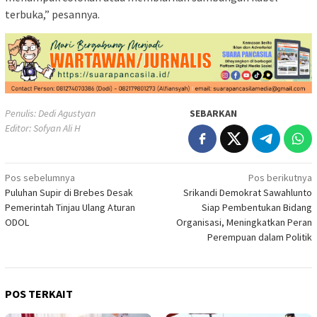
terbuka,” pesannya.
Penulis: Dedi Agustyan
SEBARKAN
Editor: Sofyan Ali H
Navigasi
Pos sebelumnya
Pos berikutnya
Puluhan Supir di Brebes Desak
Srikandi Demokrat Sawahlunto
pos
Pemerintah Tinjau Ulang Aturan
Siap Pembentukan Bidang
ODOL
Organisasi, Meningkatkan Peran
Perempuan dalam Politik
POS TERKAIT