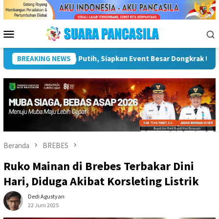
Loncat
ke
konten
Menu
Mobile
riwisata
BREAKING NEWS
Plt Bupati Hendri Dukung Percepatan Penyalura
Beranda
BREBES
Ruko Mainan di Brebes Terbakar Dini
Hari, Diduga Akibat Korsleting Listrik
Dedi Agustyan
22 Juni 2025