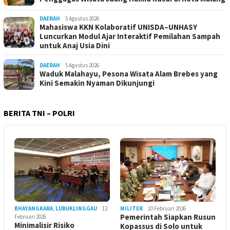
DAERAH
5 Agustus 2026
Mahasiswa KKN Kolaboratif UNISDA–UNHASY
Luncurkan Modul Ajar Interaktif Pemilahan Sampah
untuk Anaj Usia Dini
DAERAH
5 Agustus 2026
Waduk Malahayu, Pesona Wisata Alam Brebes yang
Kini Semakin Nyaman Dikunjungi
BERITA TNI – POLRI
BHAYANGKARA
,
LUBUKLINGGAU
12
MILITER
10 Februari 2026
Pemerintah Siapkan Rusun
Februari 2026
Minimalisir Risiko
Kopassus di Solo untuk