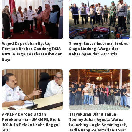
Wujud Kepedulian Nyata,
Sinergi Lintas Instansi, Brebes
Pemkab Brebes Gandeng RSIA
Siaga Lindungi Warga dari
Nuzula Jaga Kesehatan Ibu dan
Kekeringan dan Karhutla
Bayi
APKLI-P Dorong Badan
Tasyakuran Ulang Tahun
Perekonomian UMKM RI, Bidik
Tommy Johan Agusta Warnai
100 Juta Pelaku Usaha Unggul
Launching Joglo Seminingrat,
2030
Jadi Ruang Pelestarian Tosan