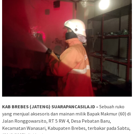
KAB BREBES (JATENG) SUARAPANCASILA.ID –
Sebuah ruko
yang menjual aksesoris dan mainan milik Bapak Makmur (60) di
Jalan Ronggowarsito, RT 5 RW 4, Desa Pebatan Baru,
Kecamatan Wanasari, Kabupaten Brebes, terbakar pada Sabtu,