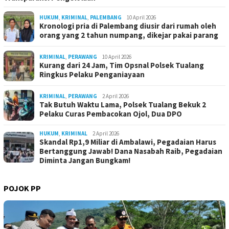
HUKUM
,
KRIMINAL
,
PALEMBANG
10 April 2026
Kronologi pria di Palembang diusir dari rumah oleh
orang yang 2 tahun numpang, dikejar pakai parang
KRIMINAL
,
PERAWANG
10 April 2026
Kurang dari 24 Jam, Tim Opsnal Polsek Tualang
Ringkus Pelaku Penganiayaan
KRIMINAL
,
PERAWANG
2 April 2026
Tak Butuh Waktu Lama, Polsek Tualang Bekuk 2
Pelaku Curas Pembacokan Ojol, Dua DPO
HUKUM
,
KRIMINAL
2 April 2026
Skandal Rp1,9 Miliar di Ambalawi, Pegadaian Harus
Bertanggung Jawab! Dana Nasabah Raib, Pegadaian
Diminta Jangan Bungkam!
POJOK PP