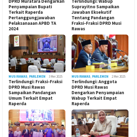
DPRD Muratara Dengarkan
Terlindungi: Wabup
Penyampaian Bupati
Suprayitno Sampaikan
Terkait Raperda
Jawaban Eksekutif
Pertanggungjawaban
Tentang Pandangan
Pelaksanaaan APBD TA
Fraksi-Fraksi DPRD Musi
2024
Rawas
MUSIRAWAS
,
PARLEMEN
3 Mei 2025
MUSIRAWAS
,
PARLEMEN
2 Mei 2025
Terlindungi: Fraksi-Fraksi
Terlindungi: Anggota
DPRD Musi Rawas
DPRD Musi Rawas
Sampaikan Pandangan
Dengarkan Penyampaian
Umum Terkait Empat
Wabup Terkait Empat
Raperda
Raperda