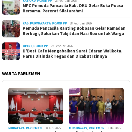
KAB OKU
,
POJOK PP
28 Februari 2026
MPC Pemuda Pancasila Kab. OKU Gelar Buka Puasa
Bersama, Pererat Silaturahmi
KAB. PURWAKARTA
,
POJOK PP
28 Februari 2026
Pemuda Pancasila Ranting Bobosan Gelar Ramadan
Berbagi, Salurkan Takjil dan Nasi Box untuk Warga
OPINI
,
POJOK PP
23 Februari 2026
D’Best Cafe Mengabaikan Surat Edaran Walikota,
Harus Ditindak Tegas dan Dicabut Izinnya
WARTA PARLEMEN
MURATARA
,
PARLEMEN
30 Juni 2025
MUSIRAWAS
,
PARLEMEN
3 Mei 2025