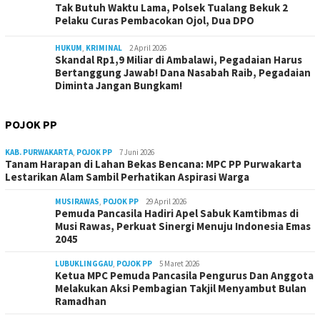
Tak Butuh Waktu Lama, Polsek Tualang Bekuk 2
Pelaku Curas Pembacokan Ojol, Dua DPO
HUKUM
,
KRIMINAL
2 April 2026
Skandal Rp1,9 Miliar di Ambalawi, Pegadaian Harus
Bertanggung Jawab! Dana Nasabah Raib, Pegadaian
Diminta Jangan Bungkam!
POJOK PP
KAB. PURWAKARTA
,
POJOK PP
7 Juni 2026
Tanam Harapan di Lahan Bekas Bencana: MPC PP Purwakarta
Lestarikan Alam Sambil Perhatikan Aspirasi Warga
MUSIRAWAS
,
POJOK PP
29 April 2026
Pemuda Pancasila Hadiri Apel Sabuk Kamtibmas di
Musi Rawas, Perkuat Sinergi Menuju Indonesia Emas
2045
LUBUKLINGGAU
,
POJOK PP
5 Maret 2026
Ketua MPC Pemuda Pancasila Pengurus Dan Anggota
Melakukan Aksi Pembagian Takjil Menyambut Bulan
Ramadhan