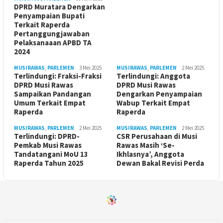
DPRD Muratara Dengarkan
Penyampaian Bupati
Terkait Raperda
Pertanggungjawaban
Pelaksanaaan APBD TA
2024
MUSIRAWAS
,
PARLEMEN
3 Mei 2025
MUSIRAWAS
,
PARLEMEN
2 Mei 2025
Terlindungi: Fraksi-Fraksi
Terlindungi: Anggota
DPRD Musi Rawas
DPRD Musi Rawas
Sampaikan Pandangan
Dengarkan Penyampaian
Umum Terkait Empat
Wabup Terkait Empat
Raperda
Raperda
MUSIRAWAS
,
PARLEMEN
2 Mei 2025
MUSIRAWAS
,
PARLEMEN
2 Mei 2025
Terlindungi: DPRD-
CSR Perusahaan di Musi
Pemkab Musi Rawas
Rawas Masih ‘Se-
Tandatangani MoU 13
Ikhlasnya’, Anggota
Raperda Tahun 2025
Dewan Bakal Revisi Perda ‎