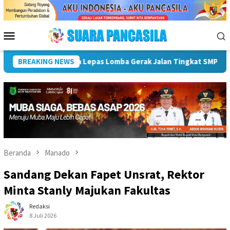
Loncat
ke
konten
Menu
Mobile
UT ke-81 RI
BREAKING NEWS
Pemkot Lubuk Linggau Sosialisasikan Tanda
Beranda
Manado
Sandang Dekan Fapet Unsrat, Rektor
Minta Stanly Majukan Fakultas
Redaksi
8 Juli 2026