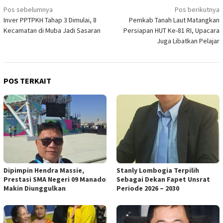
Navigasi
Pos sebelumnya
Pos berikutnya
Inver PPTPKH Tahap 3 Dimulai, 8
Pemkab Tanah Laut Matangkan
pos
Kecamatan di Muba Jadi Sasaran
Persiapan HUT Ke-81 RI, Upacara
Juga Libatkan Pelajar
POS TERKAIT
Dipimpin Hendra Massie,
Stanly Lombogia Terpilih
Prestasi SMA Negeri 09 Manado
Sebagai Dekan Fapet Unsrat
Makin Diunggulkan
Periode 2026 – 2030