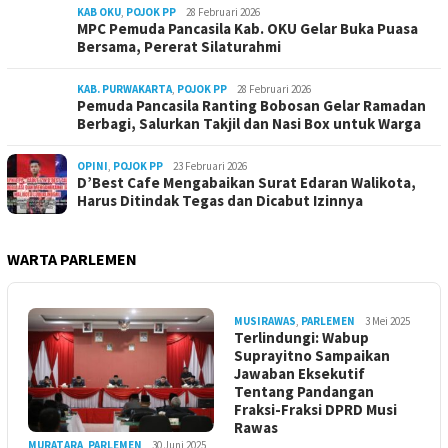
KAB OKU
,
POJOK PP
28 Februari 2026
MPC Pemuda Pancasila Kab. OKU Gelar Buka Puasa
Bersama, Pererat Silaturahmi
KAB. PURWAKARTA
,
POJOK PP
28 Februari 2026
Pemuda Pancasila Ranting Bobosan Gelar Ramadan
Berbagi, Salurkan Takjil dan Nasi Box untuk Warga
OPINI
,
POJOK PP
23 Februari 2026
D’Best Cafe Mengabaikan Surat Edaran Walikota,
Harus Ditindak Tegas dan Dicabut Izinnya
WARTA PARLEMEN
MUSIRAWAS
,
PARLEMEN
3 Mei 2025
Terlindungi: Wabup
Suprayitno Sampaikan
Jawaban Eksekutif
Tentang Pandangan
Fraksi-Fraksi DPRD Musi
Rawas
MURATARA
,
PARLEMEN
30 Juni 2025