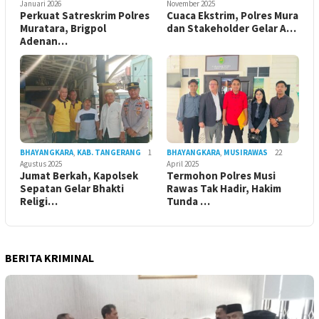
Januari 2026
November 2025
Perkuat Satreskrim Polres
Cuaca Ekstrim, Polres Mura
Muratara, Brigpol
dan Stakeholder Gelar A…
Adenan…
BHAYANGKARA
,
KAB. TANGERANG
1
BHAYANGKARA
,
MUSIRAWAS
22
Agustus 2025
April 2025
Jumat Berkah, Kapolsek
Termohon Polres Musi
Sepatan Gelar Bhakti
Rawas Tak Hadir, Hakim
Religi…
Tunda …
BERITA KRIMINAL