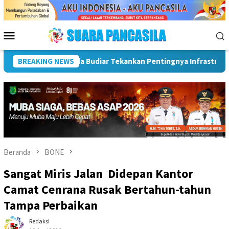
Loncat
ke
konten
Menu
Mobile
aan
BREAKING NEWS
Wakil Wali Kota Lepas Lomba Gerak Jalan Tingkat SM
Beranda
BONE
Sangat Miris Jalan Didepan Kantor
Camat Cenrana Rusak Bertahun-tahun
Tampa Perbaikan
Redaksi