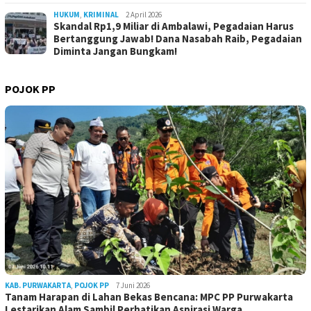
HUKUM
,
KRIMINAL
2 April 2026
Skandal Rp1,9 Miliar di Ambalawi, Pegadaian Harus
Bertanggung Jawab! Dana Nasabah Raib, Pegadaian
Diminta Jangan Bungkam!
POJOK PP
KAB. PURWAKARTA
,
POJOK PP
7 Juni 2026
Tanam Harapan di Lahan Bekas Bencana: MPC PP Purwakarta
Lestarikan Alam Sambil Perhatikan Aspirasi Warga