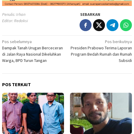
Penulis: Irhan
SEBARKAN
Editor: Redaksi
Navigasi
Pos sebelumnya
Pos berikutnya
Dampak Tanah Urugan Berceceran
Presiden Prabowo Terima Laporan
pos
di Jalan Raya Nasional Dikeluhkan
Program Bedah Rumah dan Rumah
Warga, BPD Turun Tangan
Subsidi
POS TERKAIT