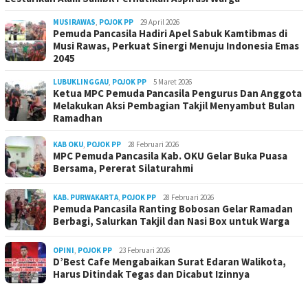
MUSIRAWAS
,
POJOK PP
29 April 2026
Pemuda Pancasila Hadiri Apel Sabuk Kamtibmas di
Musi Rawas, Perkuat Sinergi Menuju Indonesia Emas
2045
LUBUKLINGGAU
,
POJOK PP
5 Maret 2026
Ketua MPC Pemuda Pancasila Pengurus Dan Anggota
Melakukan Aksi Pembagian Takjil Menyambut Bulan
Ramadhan
KAB OKU
,
POJOK PP
28 Februari 2026
MPC Pemuda Pancasila Kab. OKU Gelar Buka Puasa
Bersama, Pererat Silaturahmi
KAB. PURWAKARTA
,
POJOK PP
28 Februari 2026
Pemuda Pancasila Ranting Bobosan Gelar Ramadan
Berbagi, Salurkan Takjil dan Nasi Box untuk Warga
OPINI
,
POJOK PP
23 Februari 2026
D’Best Cafe Mengabaikan Surat Edaran Walikota,
Harus Ditindak Tegas dan Dicabut Izinnya