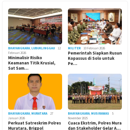
BHAYANGKARA
,
LUBUKLINGGAU
12
MILITER
10 Februari 2026
Pemerintah Siapkan Rusun
Februari 2026
Minimalisir Risiko
Kopassus di Solo untuk
Keamanan Titik Krusial,
Pe…
Sat Sam…
BHAYANGKARA
,
MURATARA
27
BHAYANGKARA
,
MUSIRAWAS
5
Januari 2026
November 2025
Perkuat Satreskrim Polres
Cuaca Ekstrim, Polres Mura
Muratara, Brigpol
dan Stakeholder Gelar A…