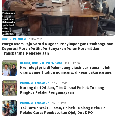
HUKUM
,
KRIMINAL
12 Mei 2026
Warga Asem Raja Soroti Dugaan Penyimpangan Pembangunan
Koperasi Merah Putih, Pertanyakan Peran Koramil dan
Transparansi Pengelolaan
HUKUM
,
KRIMINAL
,
PALEMBANG
10 April 2026
Kronologi pria di Palembang diusir dari rumah oleh
orang yang 2 tahun numpang, dikejar pakai parang
KRIMINAL
,
PERAWANG
10 April 2026
Kurang dari 24 Jam, Tim Opsnal Polsek Tualang
Ringkus Pelaku Penganiayaan
KRIMINAL
,
PERAWANG
2 April 2026
Tak Butuh Waktu Lama, Polsek Tualang Bekuk 2
Pelaku Curas Pembacokan Ojol, Dua DPO