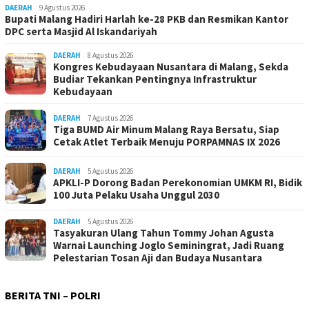
DAERAH
9 Agustus 2026
Bupati Malang Hadiri Harlah ke-28 PKB dan Resmikan Kantor
DPC serta Masjid Al Iskandariyah
DAERAH
8 Agustus 2026
Kongres Kebudayaan Nusantara di Malang, Sekda
Budiar Tekankan Pentingnya Infrastruktur
Kebudayaan
DAERAH
7 Agustus 2026
Tiga BUMD Air Minum Malang Raya Bersatu, Siap
Cetak Atlet Terbaik Menuju PORPAMNAS IX 2026
DAERAH
5 Agustus 2026
APKLI-P Dorong Badan Perekonomian UMKM RI, Bidik
100 Juta Pelaku Usaha Unggul 2030
DAERAH
5 Agustus 2026
Tasyakuran Ulang Tahun Tommy Johan Agusta
Warnai Launching Joglo Seminingrat, Jadi Ruang
Pelestarian Tosan Aji dan Budaya Nusantara
BERITA TNI – POLRI