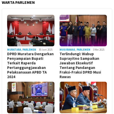
WARTA PARLEMEN
MURATARA
,
PARLEMEN
30 Juni 2025
MUSIRAWAS
,
PARLEMEN
3 Mei 2025
DPRD Muratara Dengarkan
Terlindungi: Wabup
Penyampaian Bupati
Suprayitno Sampaikan
Terkait Raperda
Jawaban Eksekutif
Pertanggungjawaban
Tentang Pandangan
Pelaksanaaan APBD TA
Fraksi-Fraksi DPRD Musi
2024
Rawas