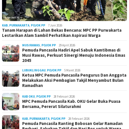
KAB. PURWAKARTA
,
POJOK PP
7 Juni 2026
Tanam Harapan di Lahan Bekas Bencana: MPC PP Purwakarta
Lestarikan Alam Sambil Perhatikan Aspirasi Warga
MUSIRAWAS
,
POJOK PP
29 April 2026
Pemuda Pancasila Hadiri Apel Sabuk Kamtibmas di
Musi Rawas, Perkuat Sinergi Menuju Indonesia Emas
2045
LUBUKLINGGAU
,
POJOK PP
5 Maret 2026
Ketua MPC Pemuda Pancasila Pengurus Dan Anggota
Melakukan Aksi Pembagian Takjil Menyambut Bulan
Ramadhan
KAB OKU
,
POJOK PP
28 Februari 2026
MPC Pemuda Pancasila Kab. OKU Gelar Buka Puasa
Bersama, Pererat Silaturahmi
KAB. PURWAKARTA
,
POJOK PP
28 Februari 2026
Pemuda Pancasila Ranting Bobosan Gelar Ramadan
Berbagi, Salurkan Takjil dan Nasi Box untuk Warga