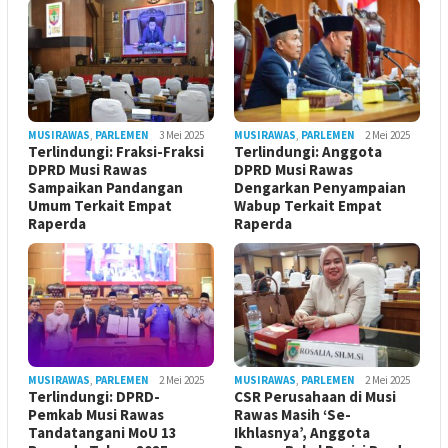
MUSIRAWAS
,
PARLEMEN
3 Mei 2025
MUSIRAWAS
,
PARLEMEN
2 Mei 2025
Terlindungi: Fraksi-Fraksi
Terlindungi: Anggota
DPRD Musi Rawas
DPRD Musi Rawas
Sampaikan Pandangan
Dengarkan Penyampaian
Umum Terkait Empat
Wabup Terkait Empat
Raperda
Raperda
MUSIRAWAS
,
PARLEMEN
2 Mei 2025
MUSIRAWAS
,
PARLEMEN
2 Mei 2025
Terlindungi: DPRD-
CSR Perusahaan di Musi
Pemkab Musi Rawas
Rawas Masih ‘Se-
Tandatangani MoU 13
Ikhlasnya’, Anggota