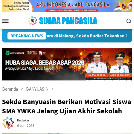
Loncat
ke
konten
Menu
Mobile
ngnya Infrastruktur Kebudayaan
BREAKING NEWS
Wakil Wali Kota Lepas 
Beranda
BANYUASIN
Sekda Banyuasin Berikan Motivasi Siswa
SMA YWKA Jelang Ujian Akhir Sekolah
Redaksi
6 Juni 2026