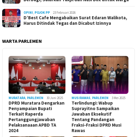
OPINI
,
POJOK PP
23 Februari 2026
D’Best Cafe Mengabaikan Surat Edaran Walikota,
Harus Ditindak Tegas dan Dicabut Izinnya
WARTA PARLEMEN
MURATARA
,
PARLEMEN
30 Juni 2025
MUSIRAWAS
,
PARLEMEN
3 Mei 2025
DPRD Muratara Dengarkan
Terlindungi: Wabup
Penyampaian Bupati
Suprayitno Sampaikan
Terkait Raperda
Jawaban Eksekutif
Pertanggungjawaban
Tentang Pandangan
Pelaksanaaan APBD TA
Fraksi-Fraksi DPRD Musi
2024
Rawas