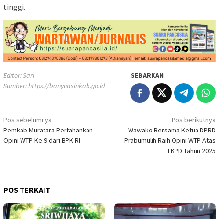
tinggi.
Editor: Sari
SEBARKAN
Sumber:
https://banyuasinkab.go.id
Navigasi
Pos sebelumnya
Pos berikutnya
Pemkab Muratara Pertahankan
Wawako Bersama Ketua DPRD
pos
Opini WTP Ke-9 dari BPK RI
Prabumulih Raih Opini WTP Atas
LKPD Tahun 2025
POS TERKAIT