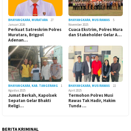
BHAYANGKARA
,
MURATARA
27
BHAYANGKARA
,
MUSIRAWAS
5
Januari 2026
November 2025
Perkuat Satreskrim Polres
Cuaca Ekstrim, Polres Mura
Muratara, Brigpol
dan Stakeholder Gelar A…
Adenan…
BHAYANGKARA
,
KAB. TANGERANG
1
BHAYANGKARA
,
MUSIRAWAS
22
Agustus 2025
April 2025
Jumat Berkah, Kapolsek
Termohon Polres Musi
Sepatan Gelar Bhakti
Rawas Tak Hadir, Hakim
Religi…
Tunda …
BERITA KRIMINAL