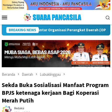
Loncat
ke
konten
Menu
Mobile
si Rawas
BREAKING NEWS
Puncak Peringatan IPeKB Ke-19, Plt Bupati Re
Beranda
Daerah
Lubuklinggau
Sekda Buka Sosialisasi Manfaat Program
BPJS ketenaga kerjaan Bagi Koperasi
Merah Putih
Redaksi