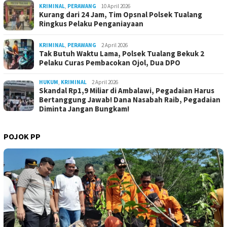
KRIMINAL
,
PERAWANG
10 April 2026
Kurang dari 24 Jam, Tim Opsnal Polsek Tualang
Ringkus Pelaku Penganiayaan
KRIMINAL
,
PERAWANG
2 April 2026
Tak Butuh Waktu Lama, Polsek Tualang Bekuk 2
Pelaku Curas Pembacokan Ojol, Dua DPO
HUKUM
,
KRIMINAL
2 April 2026
Skandal Rp1,9 Miliar di Ambalawi, Pegadaian Harus
Bertanggung Jawab! Dana Nasabah Raib, Pegadaian
Diminta Jangan Bungkam!
POJOK PP