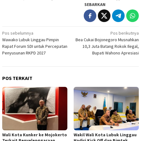
SEBARKAN
Navigasi
Pos sebelumnya
Pos berikutnya
Wawako Lubuk Linggau Pimpin
Bea Cukai Bojonegoro Musnahkan
pos
Rapat Forum SDI untuk Percepatan
10,3 Juta Batang Rokok Ilegal,
Penyusunan RKPD 2027
Bupati Wahono Apresiasi
POS TERKAIT
Wali Kota Kunker ke Mojokerto
Wakil Wali Kota Lubuk Linggau
Terkait Penyelenggaraan
Hadiri Kick Off dan Bimtek