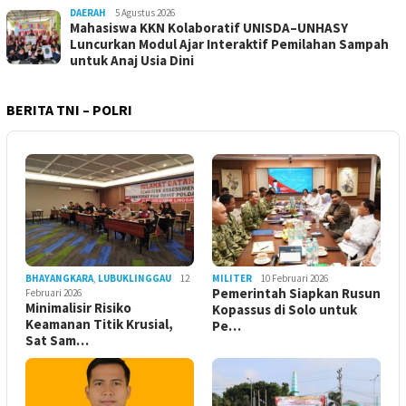
DAERAH
5 Agustus 2026
Mahasiswa KKN Kolaboratif UNISDA–UNHASY
Luncurkan Modul Ajar Interaktif Pemilahan Sampah
untuk Anaj Usia Dini
BERITA TNI – POLRI
BHAYANGKARA
,
LUBUKLINGGAU
12
MILITER
10 Februari 2026
Pemerintah Siapkan Rusun
Februari 2026
Minimalisir Risiko
Kopassus di Solo untuk
Keamanan Titik Krusial,
Pe…
Sat Sam…