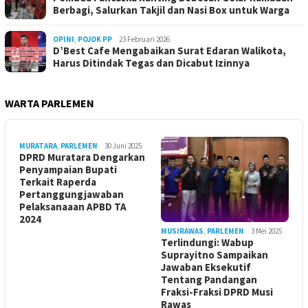
Berbagi, Salurkan Takjil dan Nasi Box untuk Warga
OPINI
,
POJOK PP
23 Februari 2026
D’Best Cafe Mengabaikan Surat Edaran Walikota,
Harus Ditindak Tegas dan Dicabut Izinnya
WARTA PARLEMEN
MURATARA
,
PARLEMEN
30 Juni 2025
DPRD Muratara Dengarkan
Penyampaian Bupati
Terkait Raperda
Pertanggungjawaban
Pelaksanaaan APBD TA
2024
MUSIRAWAS
,
PARLEMEN
3 Mei 2025
Terlindungi: Wabup
Suprayitno Sampaikan
Jawaban Eksekutif
Tentang Pandangan
Fraksi-Fraksi DPRD Musi
Rawas