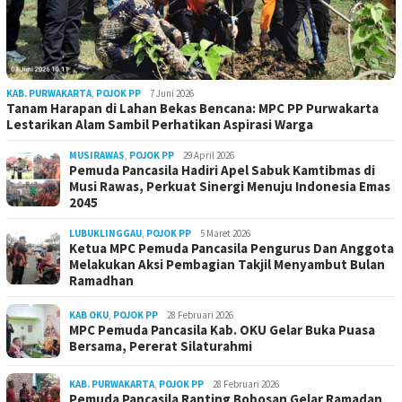
KAB. PURWAKARTA
,
POJOK PP
7 Juni 2026
Tanam Harapan di Lahan Bekas Bencana: MPC PP Purwakarta
Lestarikan Alam Sambil Perhatikan Aspirasi Warga
MUSIRAWAS
,
POJOK PP
29 April 2026
Pemuda Pancasila Hadiri Apel Sabuk Kamtibmas di
Musi Rawas, Perkuat Sinergi Menuju Indonesia Emas
2045
LUBUKLINGGAU
,
POJOK PP
5 Maret 2026
Ketua MPC Pemuda Pancasila Pengurus Dan Anggota
Melakukan Aksi Pembagian Takjil Menyambut Bulan
Ramadhan
KAB OKU
,
POJOK PP
28 Februari 2026
MPC Pemuda Pancasila Kab. OKU Gelar Buka Puasa
Bersama, Pererat Silaturahmi
KAB. PURWAKARTA
,
POJOK PP
28 Februari 2026
Pemuda Pancasila Ranting Bobosan Gelar Ramadan