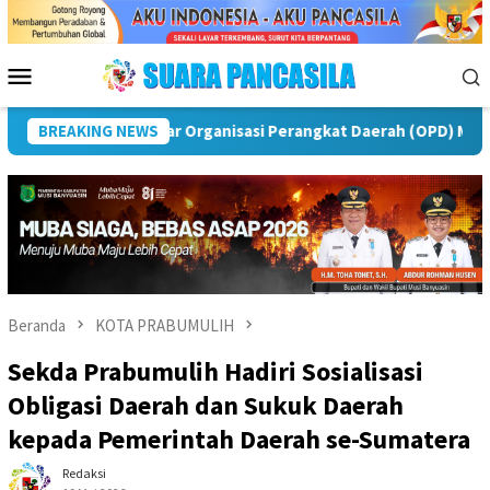
Loncat
ke
konten
Menu
Mobile
Peringatan IPeKB Ke-19, Plt Bupati Rejang Lebong: Penyuluh K
BREAKING NEWS
Beranda
KOTA PRABUMULIH
Sekda Prabumulih Hadiri Sosialisasi
Obligasi Daerah dan Sukuk Daerah
kepada Pemerintah Daerah se-Sumatera
Redaksi