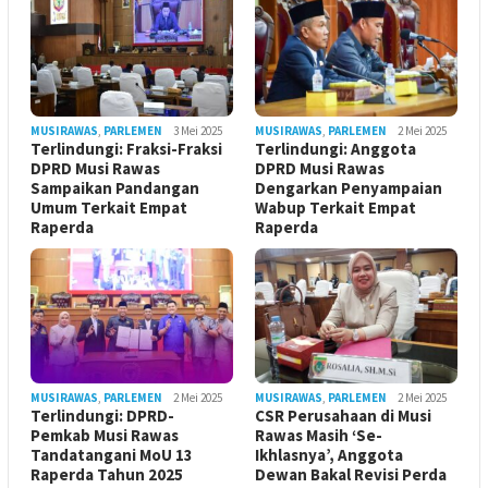
MUSIRAWAS
,
PARLEMEN
3 Mei 2025
MUSIRAWAS
,
PARLEMEN
2 Mei 2025
Terlindungi: Fraksi-Fraksi
Terlindungi: Anggota
DPRD Musi Rawas
DPRD Musi Rawas
Sampaikan Pandangan
Dengarkan Penyampaian
Umum Terkait Empat
Wabup Terkait Empat
Raperda
Raperda
MUSIRAWAS
,
PARLEMEN
2 Mei 2025
MUSIRAWAS
,
PARLEMEN
2 Mei 2025
Terlindungi: DPRD-
CSR Perusahaan di Musi
Pemkab Musi Rawas
Rawas Masih ‘Se-
Tandatangani MoU 13
Ikhlasnya’, Anggota
Raperda Tahun 2025
Dewan Bakal Revisi Perda ‎