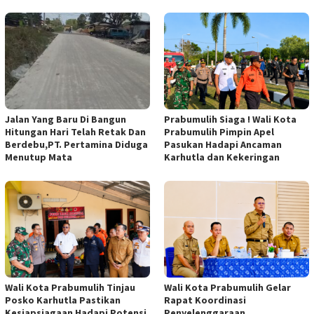
Jalan Yang Baru Di Bangun
Prabumulih Siaga ! Wali Kota
Hitungan Hari Telah Retak Dan
Prabumulih Pimpin Apel
Berdebu,PT. Pertamina Diduga
Pasukan Hadapi Ancaman
Menutup Mata
Karhutla dan Kekeringan
Wali Kota Prabumulih Tinjau
Wali Kota Prabumulih Gelar
Posko Karhutla Pastikan
Rapat Koordinasi
Kesiapsiagaan Hadapi Potensi
Penyelenggaraan