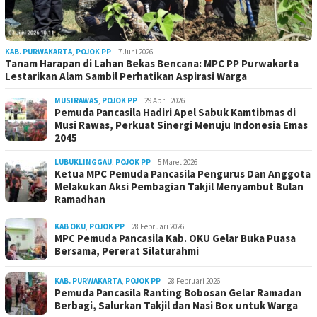
KAB. PURWAKARTA
,
POJOK PP
7 Juni 2026
Tanam Harapan di Lahan Bekas Bencana: MPC PP Purwakarta
Lestarikan Alam Sambil Perhatikan Aspirasi Warga
MUSIRAWAS
,
POJOK PP
29 April 2026
Pemuda Pancasila Hadiri Apel Sabuk Kamtibmas di
Musi Rawas, Perkuat Sinergi Menuju Indonesia Emas
2045
LUBUKLINGGAU
,
POJOK PP
5 Maret 2026
Ketua MPC Pemuda Pancasila Pengurus Dan Anggota
Melakukan Aksi Pembagian Takjil Menyambut Bulan
Ramadhan
KAB OKU
,
POJOK PP
28 Februari 2026
MPC Pemuda Pancasila Kab. OKU Gelar Buka Puasa
Bersama, Pererat Silaturahmi
KAB. PURWAKARTA
,
POJOK PP
28 Februari 2026
Pemuda Pancasila Ranting Bobosan Gelar Ramadan
Berbagi, Salurkan Takjil dan Nasi Box untuk Warga