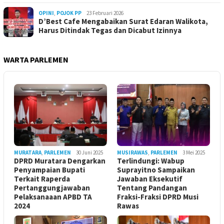
OPINI
,
POJOK PP
23 Februari 2026
D’Best Cafe Mengabaikan Surat Edaran Walikota,
Harus Ditindak Tegas dan Dicabut Izinnya
WARTA PARLEMEN
MURATARA
,
PARLEMEN
30 Juni 2025
MUSIRAWAS
,
PARLEMEN
3 Mei 2025
DPRD Muratara Dengarkan
Terlindungi: Wabup
Penyampaian Bupati
Suprayitno Sampaikan
Terkait Raperda
Jawaban Eksekutif
Pertanggungjawaban
Tentang Pandangan
Pelaksanaaan APBD TA
Fraksi-Fraksi DPRD Musi
2024
Rawas