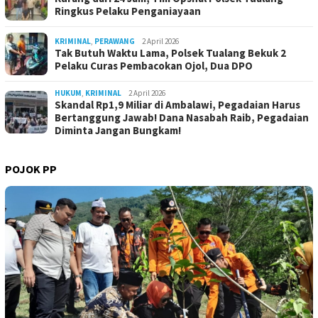
Ringkus Pelaku Penganiayaan
KRIMINAL
,
PERAWANG
2 April 2026
Tak Butuh Waktu Lama, Polsek Tualang Bekuk 2
Pelaku Curas Pembacokan Ojol, Dua DPO
HUKUM
,
KRIMINAL
2 April 2026
Skandal Rp1,9 Miliar di Ambalawi, Pegadaian Harus
Bertanggung Jawab! Dana Nasabah Raib, Pegadaian
Diminta Jangan Bungkam!
POJOK PP