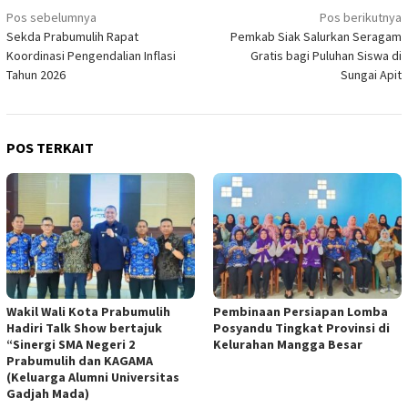
Navigasi
Pos sebelumnya
Pos berikutnya
Sekda Prabumulih Rapat
Pemkab Siak Salurkan Seragam
pos
Koordinasi Pengendalian Inflasi
Gratis bagi Puluhan Siswa di
Tahun 2026
Sungai Apit
POS TERKAIT
Wakil Wali Kota Prabumulih
Pembinaan Persiapan Lomba
Hadiri Talk Show bertajuk
Posyandu Tingkat Provinsi di
“Sinergi SMA Negeri 2
Kelurahan Mangga Besar
Prabumulih dan KAGAMA
(Keluarga Alumni Universitas
Gadjah Mada)