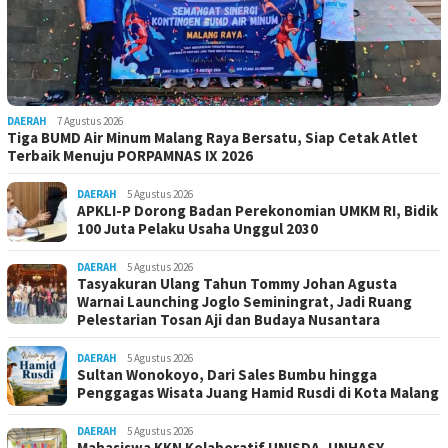
DAERAH
7 Agustus 2026
Tiga BUMD Air Minum Malang Raya Bersatu, Siap Cetak Atlet
Terbaik Menuju PORPAMNAS IX 2026
DAERAH
5 Agustus 2026
APKLI-P Dorong Badan Perekonomian UMKM RI, Bidik
100 Juta Pelaku Usaha Unggul 2030
DAERAH
5 Agustus 2026
Tasyakuran Ulang Tahun Tommy Johan Agusta
Warnai Launching Joglo Seminingrat, Jadi Ruang
Pelestarian Tosan Aji dan Budaya Nusantara
DAERAH
5 Agustus 2026
Sultan Wonokoyo, Dari Sales Bumbu hingga
Penggagas Wisata Juang Hamid Rusdi di Kota Malang
DAERAH
5 Agustus 2026
Mahasiswa KKN Kolaboratif UNISDA–UNHASY