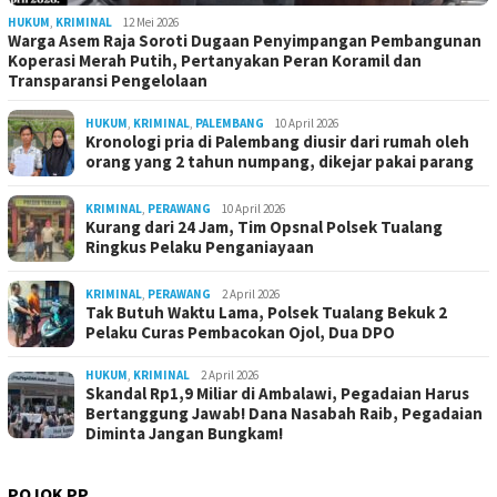
HUKUM
,
KRIMINAL
12 Mei 2026
Warga Asem Raja Soroti Dugaan Penyimpangan Pembangunan
Koperasi Merah Putih, Pertanyakan Peran Koramil dan
Transparansi Pengelolaan
HUKUM
,
KRIMINAL
,
PALEMBANG
10 April 2026
Kronologi pria di Palembang diusir dari rumah oleh
orang yang 2 tahun numpang, dikejar pakai parang
KRIMINAL
,
PERAWANG
10 April 2026
Kurang dari 24 Jam, Tim Opsnal Polsek Tualang
Ringkus Pelaku Penganiayaan
KRIMINAL
,
PERAWANG
2 April 2026
Tak Butuh Waktu Lama, Polsek Tualang Bekuk 2
Pelaku Curas Pembacokan Ojol, Dua DPO
HUKUM
,
KRIMINAL
2 April 2026
Skandal Rp1,9 Miliar di Ambalawi, Pegadaian Harus
Bertanggung Jawab! Dana Nasabah Raib, Pegadaian
Diminta Jangan Bungkam!
POJOK PP