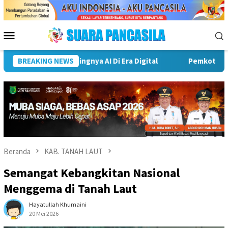
Loncat
ke
konten
Menu
Mobile
ng Perkuat Program Adiwiyata, Cetak Generasi Peduli Lingkunga
BREAKING NEWS
Beranda
KAB. TANAH LAUT
Semangat Kebangkitan Nasional
Menggema di Tanah Laut
Hayatullah Khumaini
20 Mei 2026