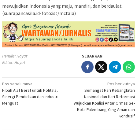
mewujudkan Indonesia yang maju, mandiri, dan berdaulat.
(suarapancasila.id-foto:ist/mctala)
Penulis: Hayat
SEBARKAN
Editor: Hayat
Navigasi
Pos sebelumnya
Pos berikutnya
Hibah Alat Berat untuk Politala,
Semangat Hari Kebangkitan
pos
Sinergi Pendidikan dan Industri
Nasional dan Hari Reformasi
Menguat
Wujudkan Koalisi Antar Ormas Se-
Kota Palembang Yang Aman dan
Kondusif