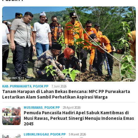
KAB. PURWAKARTA
,
POJOK PP
7 Juni 2026
Tanam Harapan di Lahan Bekas Bencana: MPC PP Purwakarta
Lestarikan Alam Sambil Perhatikan Aspirasi Warga
MUSIRAWAS
,
POJOK PP
29 April 2026
Pemuda Pancasila Hadiri Apel Sabuk Kamtibmas di
Musi Rawas, Perkuat Sinergi Menuju Indonesia Emas
2045
LUBUKLINGGAU
,
POJOK PP
5 Maret 2026