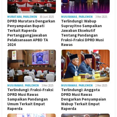
MURATARA
,
PARLEMEN
30 Juni 2025
MUSIRAWAS
,
PARLEMEN
3 Mei 2025
DPRD Muratara Dengarkan
Terlindungi: Wabup
Penyampaian Bupati
Suprayitno Sampaikan
Terkait Raperda
Jawaban Eksekutif
Pertanggungjawaban
Tentang Pandangan
Pelaksanaaan APBD TA
Fraksi-Fraksi DPRD Musi
2024
Rawas
MUSIRAWAS
,
PARLEMEN
3 Mei 2025
MUSIRAWAS
,
PARLEMEN
2 Mei 2025
Terlindungi: Fraksi-Fraksi
Terlindungi: Anggota
DPRD Musi Rawas
DPRD Musi Rawas
Sampaikan Pandangan
Dengarkan Penyampaian
Umum Terkait Empat
Wabup Terkait Empat
Raperda
Raperda