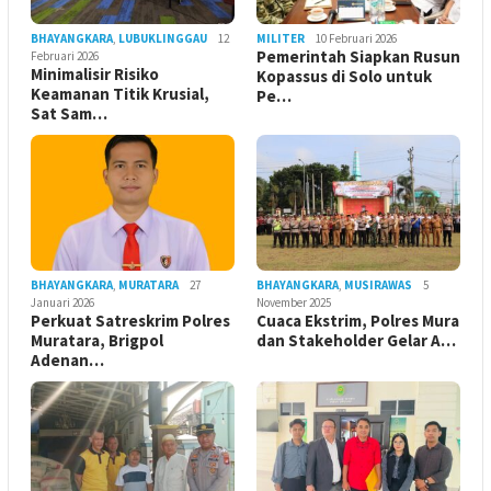
BHAYANGKARA
,
LUBUKLINGGAU
12
MILITER
10 Februari 2026
Pemerintah Siapkan Rusun
Februari 2026
Minimalisir Risiko
Kopassus di Solo untuk
Keamanan Titik Krusial,
Pe…
Sat Sam…
BHAYANGKARA
,
MURATARA
27
BHAYANGKARA
,
MUSIRAWAS
5
Januari 2026
November 2025
Perkuat Satreskrim Polres
Cuaca Ekstrim, Polres Mura
Muratara, Brigpol
dan Stakeholder Gelar A…
Adenan…