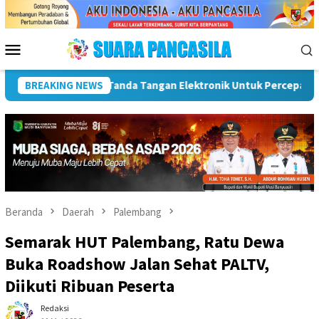
Loncat
ke
konten
Menu
Mobile
n SPBE
BREAKING NEWS
Dorong UMKM Naik Kelas, Ratu Dewa Tekankan Pent
Beranda
Daerah
Palembang
Semarak HUT Palembang, Ratu Dewa
Buka Roadshow Jalan Sehat PALTV,
Diikuti Ribuan Peserta
Redaksi