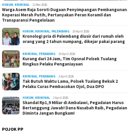
HUKUM
,
KRIMINAL
12 Mei 2026
Warga Asem Raja Soroti Dugaan Penyimpangan Pembangunan
Koperasi Merah Putih, Pertanyakan Peran Koramil dan
Transparansi Pengelolaan
HUKUM
,
KRIMINAL
,
PALEMBANG
10 April 2026
Kronologi pria di Palembang diusir dari rumah oleh
orang yang 2 tahun numpang, dikejar pakai parang
KRIMINAL
,
PERAWANG
10 April 2026
Kurang dari 24 Jam, Tim Opsnal Polsek Tualang
Ringkus Pelaku Penganiayaan
KRIMINAL
,
PERAWANG
2 April 2026
Tak Butuh Waktu Lama, Polsek Tualang Bekuk 2
Pelaku Curas Pembacokan Ojol, Dua DPO
HUKUM
,
KRIMINAL
2 April 2026
Skandal Rp1,9 Miliar di Ambalawi, Pegadaian Harus
Bertanggung Jawab! Dana Nasabah Raib, Pegadaian
Diminta Jangan Bungkam!
POJOK PP