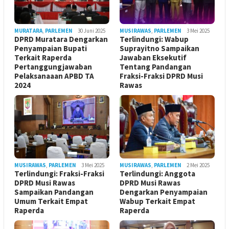
MURATARA
,
PARLEMEN
30 Juni 2025
MUSIRAWAS
,
PARLEMEN
3 Mei 2025
DPRD Muratara Dengarkan
Terlindungi: Wabup
Penyampaian Bupati
Suprayitno Sampaikan
Terkait Raperda
Jawaban Eksekutif
Pertanggungjawaban
Tentang Pandangan
Pelaksanaaan APBD TA
Fraksi-Fraksi DPRD Musi
2024
Rawas
MUSIRAWAS
,
PARLEMEN
3 Mei 2025
MUSIRAWAS
,
PARLEMEN
2 Mei 2025
Terlindungi: Fraksi-Fraksi
Terlindungi: Anggota
DPRD Musi Rawas
DPRD Musi Rawas
Sampaikan Pandangan
Dengarkan Penyampaian
Umum Terkait Empat
Wabup Terkait Empat
Raperda
Raperda