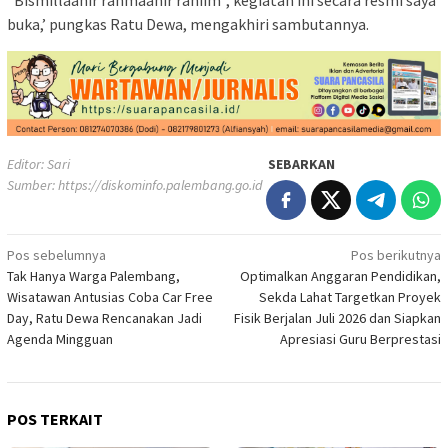
“Bismillaahir rahmaanir rahiim”, kegiatan ini secara resmi saya
buka,’ pungkas Ratu Dewa, mengakhiri sambutannya.
Editor: Sari
SEBARKAN
Sumber:
https://diskominfo.palembang.go.id
Navigasi
Pos sebelumnya
Pos berikutnya
Tak Hanya Warga Palembang,
Optimalkan Anggaran Pendidikan,
pos
Wisatawan Antusias Coba Car Free
Sekda Lahat Targetkan Proyek
Day, Ratu Dewa Rencanakan Jadi
Fisik Berjalan Juli 2026 dan Siapkan
Agenda Mingguan
Apresiasi Guru Berprestasi
POS TERKAIT