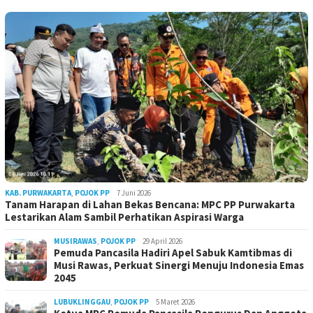
KAB. PURWAKARTA
,
POJOK PP
7 Juni 2026
Tanam Harapan di Lahan Bekas Bencana: MPC PP Purwakarta
Lestarikan Alam Sambil Perhatikan Aspirasi Warga
MUSIRAWAS
,
POJOK PP
29 April 2026
Pemuda Pancasila Hadiri Apel Sabuk Kamtibmas di
Musi Rawas, Perkuat Sinergi Menuju Indonesia Emas
2045
LUBUKLINGGAU
,
POJOK PP
5 Maret 2026