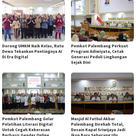
Dorong UMKM Naik Kelas, Ratu
Pemkot Palembang Perkuat
Dewa Tekankan Pentingnya AI
Program Adiwiyata, Cetak
Di Era Digital
Generasi Peduli Lingkungan
Sejak Dini
Pemkot Palembang Gelar
Masjid Al Fathul Akbar
Pelatihan Literasi Digital
Palembang Direhab Total,
Untuk Cegah Kekerasan
Desain Kapal Sriwijaya Jadi
Berbasis Gender Online
Ikon Baru Seberang Ulu