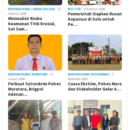
BHAYANGKARA
,
LUBUKLINGGAU
12
MILITER
10 Februari 2026
Pemerintah Siapkan Rusun
Februari 2026
Minimalisir Risiko
Kopassus di Solo untuk
Keamanan Titik Krusial,
Pe…
Sat Sam…
BHAYANGKARA
,
MURATARA
27
BHAYANGKARA
,
MUSIRAWAS
5
Januari 2026
November 2025
Perkuat Satreskrim Polres
Cuaca Ekstrim, Polres Mura
Muratara, Brigpol
dan Stakeholder Gelar A…
Adenan…