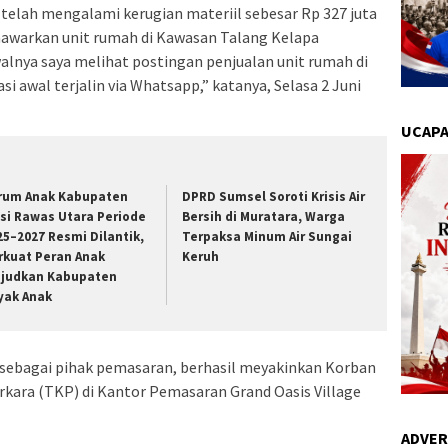
elah mengalami kerugian materiil sebesar Rp 327 juta
nawarkan unit rumah di Kawasan Talang Kelapa
alnya saya melihat postingan penjualan unit rumah di
i awal terjalin via Whatsapp,” katanya, Selasa 2 Juni
UCAPA
rum Anak Kabupaten
DPRD Sumsel Soroti Krisis Air
si Rawas Utara Periode
Bersih di Muratara, Warga
25–2027 Resmi Dilantik,
Terpaksa Minum Air Sungai
rkuat Peran Anak
Keruh
judkan Kabupaten
yak Anak
 sebagai pihak pemasaran, berhasil meyakinkan Korban
kara (TKP) di Kantor Pemasaran Grand Oasis Village
ADVER