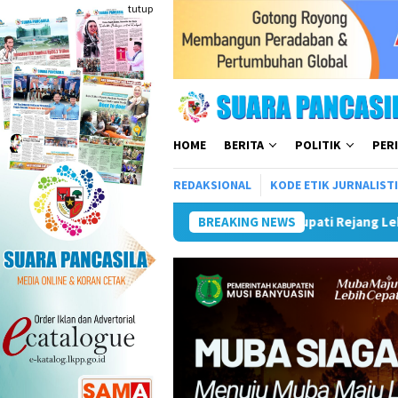
Loncat
tutup
ke
konten
HOME
BERITA
POLITIK
PER
REDAKSIONAL
KODE ETIK JURNALIST
i Rejang Lebong: Penyuluh KB Ujung Tombak Pembangunan Keluar
BREAKING NEWS