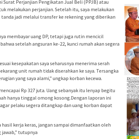
i Surat Perjanjian Pengikatan Jual Beli (PPJB) atau
tuk melakukan perjanjian. Setelah itu, saya melakukan
anda jadi melalui transfer ke rekening yang diberikan
nya membayar uang DP, tetapi juga rutin mencicil
a bahwa setelah angsuran ke-22, kunci rumah akan segera
sesuai kesepakatan saya seharusnya menerima serah
ekarang unit rumah tidak diserahkan ke saya. Tersangka
erugian yang saya alami,” ungkap korban kecewa.
mencapai Rp 327 juta. Uang sebanyak itu lenyap begitu
umah hanya tinggal omong kosong.Dengan laporan ini
agar pelaku segera ditangkap dan uang korban dapat
a hasil kerja keras, jangan sampai dimanfaatkan oleh
 jawab,” tutupnya