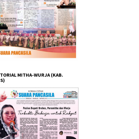
TORIAL MITHA-WURJA (KAB.
S)