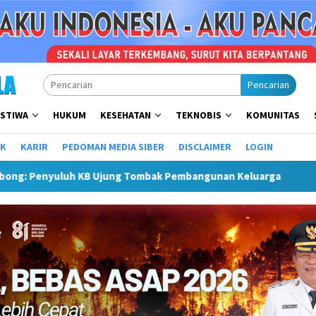
Pencarian
ISTIWA
HUKUM
KESEHATAN
TEKNOBIS
KOMUNITAS
IK
KARIR
PEDOMAN MEDIA SIBER
DISCLAIMER
LOGIN
ga
Sekda Pimpin Rapat, Pemkab Rejang Lebong Matangka