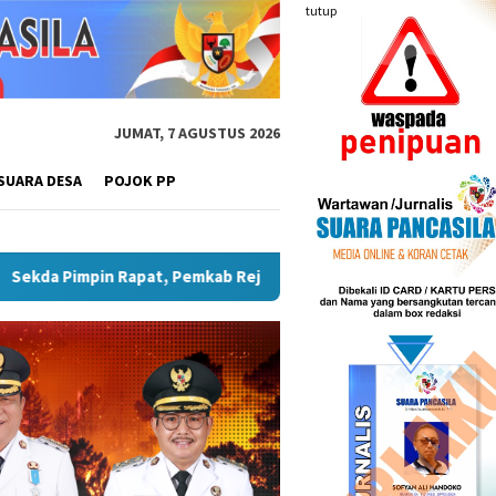
tutup
JUMAT, 7 AGUSTUS 2026
SUARA DESA
POJOK PP
n Persiapan HUT RI Ke-81
Plt Bupati Hadiri Pemusnahan 