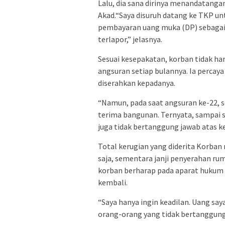
Lalu, dia sana dirinya menandatangan
Akad.“Saya disuruh datang ke TKP un
pembayaran uang muka (DP) sebagai t
terlapor,” jelasnya.
Sesuai kesepakatan, korban tidak ha
angsuran setiap bulannya. Ia percay
diserahkan kepadanya.
“Namun, pada saat angsuran ke-22, 
terima bangunan. Ternyata, sampai s
juga tidak bertanggung jawab atas k
Total kerugian yang diderita Korban 
saja, sementara janji penyerahan r
korban berharap pada aparat hukum 
kembali.
“Saya hanya ingin keadilan. Uang say
orang-orang yang tidak bertanggung