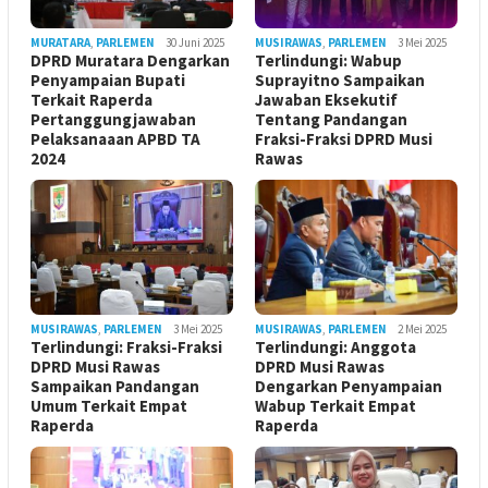
MURATARA
,
PARLEMEN
30 Juni 2025
MUSIRAWAS
,
PARLEMEN
3 Mei 2025
DPRD Muratara Dengarkan
Terlindungi: Wabup
Penyampaian Bupati
Suprayitno Sampaikan
Terkait Raperda
Jawaban Eksekutif
Pertanggungjawaban
Tentang Pandangan
Pelaksanaaan APBD TA
Fraksi-Fraksi DPRD Musi
2024
Rawas
MUSIRAWAS
,
PARLEMEN
3 Mei 2025
MUSIRAWAS
,
PARLEMEN
2 Mei 2025
Terlindungi: Fraksi-Fraksi
Terlindungi: Anggota
DPRD Musi Rawas
DPRD Musi Rawas
Sampaikan Pandangan
Dengarkan Penyampaian
Umum Terkait Empat
Wabup Terkait Empat
Raperda
Raperda