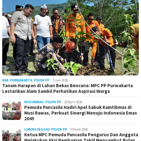
KAB. PURWAKARTA
,
POJOK PP
7 Juni 2026
Tanam Harapan di Lahan Bekas Bencana: MPC PP Purwakarta
Lestarikan Alam Sambil Perhatikan Aspirasi Warga
MUSIRAWAS
,
POJOK PP
29 April 2026
Pemuda Pancasila Hadiri Apel Sabuk Kamtibmas di
Musi Rawas, Perkuat Sinergi Menuju Indonesia Emas
2045
LUBUKLINGGAU
,
POJOK PP
5 Maret 2026
Ketua MPC Pemuda Pancasila Pengurus Dan Anggota
Melakukan Aksi Pembagian Takjil Menyambut Bulan