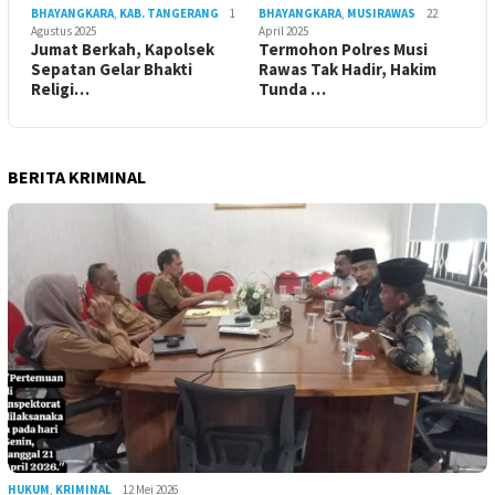
BHAYANGKARA
,
KAB. TANGERANG
1
BHAYANGKARA
,
MUSIRAWAS
22
Agustus 2025
April 2025
Jumat Berkah, Kapolsek
Termohon Polres Musi
Sepatan Gelar Bhakti
Rawas Tak Hadir, Hakim
Religi…
Tunda …
BERITA KRIMINAL
HUKUM
,
KRIMINAL
12 Mei 2026