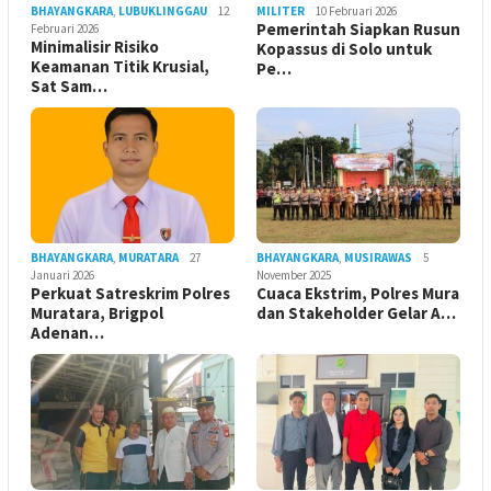
BHAYANGKARA
,
LUBUKLINGGAU
12
MILITER
10 Februari 2026
Pemerintah Siapkan Rusun
Februari 2026
Minimalisir Risiko
Kopassus di Solo untuk
Keamanan Titik Krusial,
Pe…
Sat Sam…
BHAYANGKARA
,
MURATARA
27
BHAYANGKARA
,
MUSIRAWAS
5
Januari 2026
November 2025
Perkuat Satreskrim Polres
Cuaca Ekstrim, Polres Mura
Muratara, Brigpol
dan Stakeholder Gelar A…
Adenan…