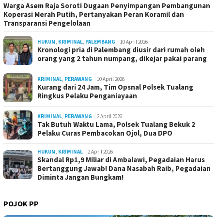
Warga Asem Raja Soroti Dugaan Penyimpangan Pembangunan
Koperasi Merah Putih, Pertanyakan Peran Koramil dan
Transparansi Pengelolaan
HUKUM
,
KRIMINAL
,
PALEMBANG
10 April 2026
Kronologi pria di Palembang diusir dari rumah oleh
orang yang 2 tahun numpang, dikejar pakai parang
KRIMINAL
,
PERAWANG
10 April 2026
Kurang dari 24 Jam, Tim Opsnal Polsek Tualang
Ringkus Pelaku Penganiayaan
KRIMINAL
,
PERAWANG
2 April 2026
Tak Butuh Waktu Lama, Polsek Tualang Bekuk 2
Pelaku Curas Pembacokan Ojol, Dua DPO
HUKUM
,
KRIMINAL
2 April 2026
Skandal Rp1,9 Miliar di Ambalawi, Pegadaian Harus
Bertanggung Jawab! Dana Nasabah Raib, Pegadaian
Diminta Jangan Bungkam!
POJOK PP