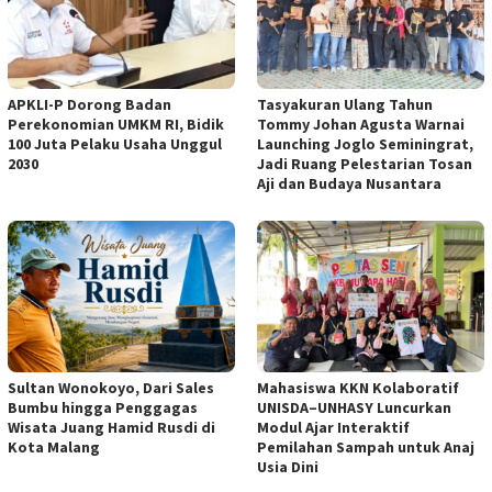
APKLI-P Dorong Badan
Tasyakuran Ulang Tahun
Perekonomian UMKM RI, Bidik
Tommy Johan Agusta Warnai
100 Juta Pelaku Usaha Unggul
Launching Joglo Seminingrat,
2030
Jadi Ruang Pelestarian Tosan
Aji dan Budaya Nusantara
Sultan Wonokoyo, Dari Sales
Mahasiswa KKN Kolaboratif
Bumbu hingga Penggagas
UNISDA–UNHASY Luncurkan
Wisata Juang Hamid Rusdi di
Modul Ajar Interaktif
Kota Malang
Pemilahan Sampah untuk Anaj
Usia Dini