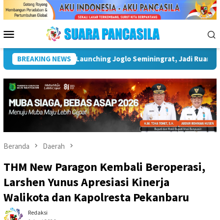
Loncat
ke
konten
Menu
Mobile
an Tosan Aji dan Budaya Nusantara
BREAKING NEWS
Wakil Wali Kota Lubu
Beranda
Daerah
THM New Paragon Kembali Beroperasi,
Larshen Yunus Apresiasi Kinerja
Walikota dan Kapolresta Pekanbaru
Redaksi