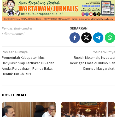
Penulis: Budi candra
SEBARKAN
Editor: Redaksi
Navigasi
Pos sebelumnya
Pos berikutnya
Pemerintah Kabupaten Musi
Rupiah Melemah, Investasi
pos
Banyuasin Siap Tertibkan HGU dan
Tabungan Emas di BRImo Kian
Amdal Perusahaan, Pemda Bakal
Diminati Masyarakat.
Bentuk Tim Khusus
POS TERKAIT