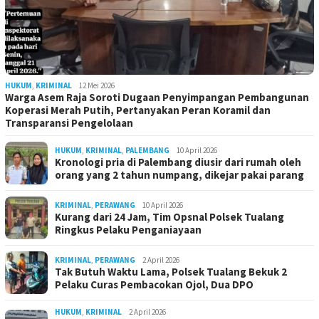
HUKUM
,
KRIMINAL
12 Mei 2026
Warga Asem Raja Soroti Dugaan Penyimpangan Pembangunan
Koperasi Merah Putih, Pertanyakan Peran Koramil dan
Transparansi Pengelolaan
HUKUM
,
KRIMINAL
,
PALEMBANG
10 April 2026
Kronologi pria di Palembang diusir dari rumah oleh
orang yang 2 tahun numpang, dikejar pakai parang
KRIMINAL
,
PERAWANG
10 April 2026
Kurang dari 24 Jam, Tim Opsnal Polsek Tualang
Ringkus Pelaku Penganiayaan
KRIMINAL
,
PERAWANG
2 April 2026
Tak Butuh Waktu Lama, Polsek Tualang Bekuk 2
Pelaku Curas Pembacokan Ojol, Dua DPO
HUKUM
,
KRIMINAL
2 April 2026