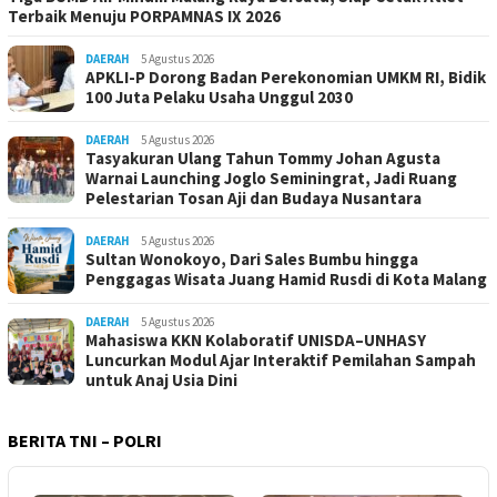
Terbaik Menuju PORPAMNAS IX 2026
DAERAH
5 Agustus 2026
APKLI-P Dorong Badan Perekonomian UMKM RI, Bidik
100 Juta Pelaku Usaha Unggul 2030
DAERAH
5 Agustus 2026
Tasyakuran Ulang Tahun Tommy Johan Agusta
Warnai Launching Joglo Seminingrat, Jadi Ruang
Pelestarian Tosan Aji dan Budaya Nusantara
DAERAH
5 Agustus 2026
Sultan Wonokoyo, Dari Sales Bumbu hingga
Penggagas Wisata Juang Hamid Rusdi di Kota Malang
DAERAH
5 Agustus 2026
Mahasiswa KKN Kolaboratif UNISDA–UNHASY
Luncurkan Modul Ajar Interaktif Pemilahan Sampah
untuk Anaj Usia Dini
BERITA TNI – POLRI