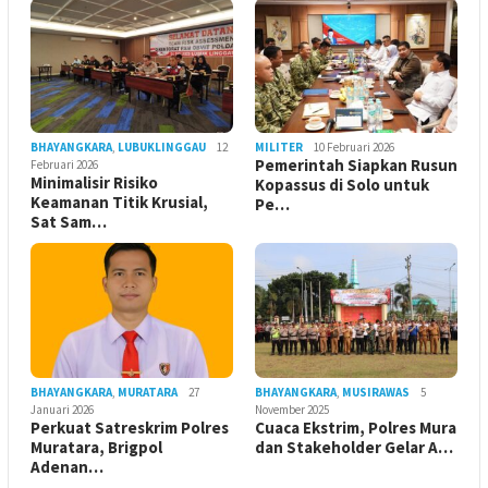
BHAYANGKARA
,
LUBUKLINGGAU
12
MILITER
10 Februari 2026
Pemerintah Siapkan Rusun
Februari 2026
Minimalisir Risiko
Kopassus di Solo untuk
Keamanan Titik Krusial,
Pe…
Sat Sam…
BHAYANGKARA
,
MURATARA
27
BHAYANGKARA
,
MUSIRAWAS
5
Januari 2026
November 2025
Perkuat Satreskrim Polres
Cuaca Ekstrim, Polres Mura
Muratara, Brigpol
dan Stakeholder Gelar A…
Adenan…