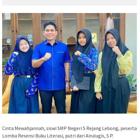
Cinta Mewahjannah, siswi SMP Negeri 5 Rejang Lebong, peserta
Lomba Resensi Buku Literasi, putri dari Airulugis, S.P.