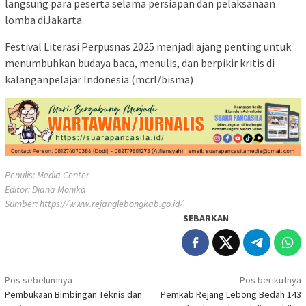
langsung para peserta selama persiapan dan pelaksanaan
lomba diJakarta.
Festival Literasi Perpusnas 2025 menjadi ajang penting untuk
menumbuhkan budaya baca, menulis, dan berpikir kritis di
kalanganpelajar Indonesia.(mcrl/bisma)
Penulis: Media Center
Editor: Diana Monika
Sumber:
https://www.rejanglebongkab.go.id/
SEBARKAN
Navigasi
Pos sebelumnya
Pos berikutnya
Pembukaan Bimbingan Teknis dan
Pemkab Rejang Lebong Bedah 143
pos