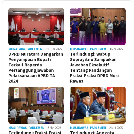
MURATARA
,
PARLEMEN
30 Juni 2025
MUSIRAWAS
,
PARLEMEN
3 Mei 2025
DPRD Muratara Dengarkan
Terlindungi: Wabup
Penyampaian Bupati
Suprayitno Sampaikan
Terkait Raperda
Jawaban Eksekutif
Pertanggungjawaban
Tentang Pandangan
Pelaksanaaan APBD TA
Fraksi-Fraksi DPRD Musi
2024
Rawas
MUSIRAWAS
,
PARLEMEN
3 Mei 2025
MUSIRAWAS
,
PARLEMEN
2 Mei 2025
Terlindungi: Fraksi-Fraksi
Terlindungi: Anggota