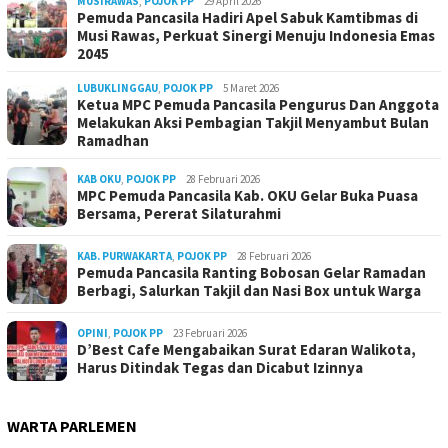
MUSIRAWAS
,
POJOK PP
29 April 2026
Pemuda Pancasila Hadiri Apel Sabuk Kamtibmas di
Musi Rawas, Perkuat Sinergi Menuju Indonesia Emas
2045
LUBUKLINGGAU
,
POJOK PP
5 Maret 2026
Ketua MPC Pemuda Pancasila Pengurus Dan Anggota
Melakukan Aksi Pembagian Takjil Menyambut Bulan
Ramadhan
KAB OKU
,
POJOK PP
28 Februari 2026
MPC Pemuda Pancasila Kab. OKU Gelar Buka Puasa
Bersama, Pererat Silaturahmi
KAB. PURWAKARTA
,
POJOK PP
28 Februari 2026
Pemuda Pancasila Ranting Bobosan Gelar Ramadan
Berbagi, Salurkan Takjil dan Nasi Box untuk Warga
OPINI
,
POJOK PP
23 Februari 2026
D’Best Cafe Mengabaikan Surat Edaran Walikota,
Harus Ditindak Tegas dan Dicabut Izinnya
WARTA PARLEMEN