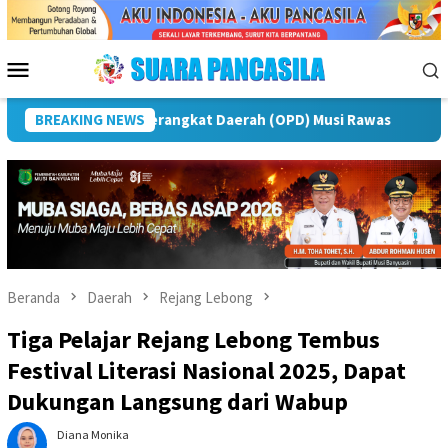
Loncat
ke
konten
Menu
Mobile
ingatan IPeKB Ke-19, Plt Bupati Rejang Lebong: Penyuluh KB 
BREAKING NEWS
Beranda
Daerah
Rejang Lebong
Tiga Pelajar Rejang Lebong Tembus
Festival Literasi Nasional 2025, Dapat
Dukungan Langsung dari Wabup
Diana Monika