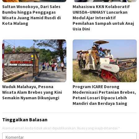
Sultan Wonokoyo, Dari Sales
Mahasiswa KKN Kolaboratif
Bumbu hingga Penggagas
UNISDA–UNHASY Luncurkan
Wisata Juang Hamid Rusdi di
Modul Ajar Interaktif
Kota Malang
Pemilahan Sampah untuk Anaj
Usia Dini
Waduk Malahayu, Pesona
Program ICARE Dorong
Wisata Alam Brebes yang Kini
Modernisasi Pertanian Brebes,
Semakin Nyaman Dikunjungi
Petani Losari Dipacu Lebih
Mandiri dan Berdaya Saing
Tinggalkan Balasan
Alamat email Anda tidak akan dipublikasikan.
Ruas yang wajib ditandai
*