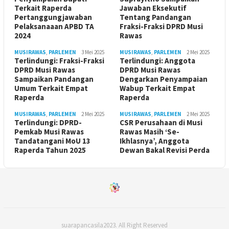
Terkait Raperda
Jawaban Eksekutif
Pertanggungjawaban
Tentang Pandangan
Pelaksanaaan APBD TA
Fraksi-Fraksi DPRD Musi
2024
Rawas
MUSIRAWAS
,
PARLEMEN
3 Mei 2025
MUSIRAWAS
,
PARLEMEN
2 Mei 2025
Terlindungi: Fraksi-Fraksi
Terlindungi: Anggota
DPRD Musi Rawas
DPRD Musi Rawas
Sampaikan Pandangan
Dengarkan Penyampaian
Umum Terkait Empat
Wabup Terkait Empat
Raperda
Raperda
MUSIRAWAS
,
PARLEMEN
2 Mei 2025
MUSIRAWAS
,
PARLEMEN
2 Mei 2025
Terlindungi: DPRD-
CSR Perusahaan di Musi
Pemkab Musi Rawas
Rawas Masih ‘Se-
Tandatangani MoU 13
Ikhlasnya’, Anggota
Raperda Tahun 2025
Dewan Bakal Revisi Perda ‎
suarapancasila2023. All Right Reserved