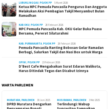
LUBUKLINGGAU
,
POJOK PP
5 Maret 2026
Ketua MPC Pemuda Pancasila Pengurus Dan Anggota
Melakukan Aksi Pembagian Takjil Menyambut Bulan
Ramadhan
KAB OKU
,
POJOK PP
28 Februari 2026
MPC Pemuda Pancasila Kab. OKU Gelar Buka Puasa
Bersama, Pererat Silaturahmi
KAB. PURWAKARTA
,
POJOK PP
28 Februari 2026
Pemuda Pancasila Ranting Bobosan Gelar Ramadan
Berbagi, Salurkan Takjil dan Nasi Box untuk Warga
OPINI
,
POJOK PP
23 Februari 2026
D’Best Cafe Mengabaikan Surat Edaran Walikota,
Harus Ditindak Tegas dan Dicabut Izinnya
WARTA PARLEMEN
MURATARA
,
PARLEMEN
30 Juni 2025
MUSIRAWAS
,
PARLEMEN
3 Mei 2025
DPRD Muratara Dengarkan
Terlindungi: Wabup
Penyampaian Bupati
Suprayitno Sampaikan