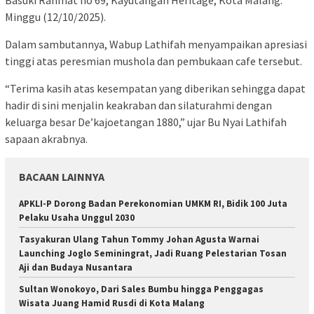
Basuki Rahmat no 69, Kayutangan Heritage, Kota Malang.
Minggu (12/10/2025).
Dalam sambutannya, Wabup Lathifah menyampaikan apresiasi
tinggi atas peresmian mushola dan pembukaan cafe tersebut.
“Terima kasih atas kesempatan yang diberikan sehingga dapat
hadir di sini menjalin keakraban dan silaturahmi dengan
keluarga besar De’kajoetangan 1880,” ujar Bu Nyai Lathifah
sapaan akrabnya.
BACAAN LAINNYA
APKLI-P Dorong Badan Perekonomian UMKM RI, Bidik 100 Juta
Pelaku Usaha Unggul 2030
Tasyakuran Ulang Tahun Tommy Johan Agusta Warnai
Launching Joglo Seminingrat, Jadi Ruang Pelestarian Tosan
Aji dan Budaya Nusantara
Sultan Wonokoyo, Dari Sales Bumbu hingga Penggagas
Wisata Juang Hamid Rusdi di Kota Malang