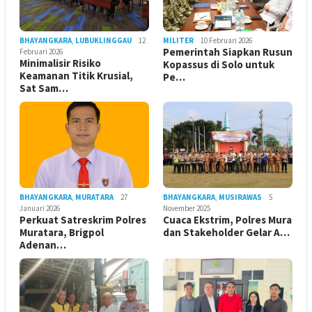
BHAYANGKARA
,
LUBUKLINGGAU
12
MILITER
10 Februari 2026
Pemerintah Siapkan Rusun
Februari 2026
Minimalisir Risiko
Kopassus di Solo untuk
Keamanan Titik Krusial,
Pe…
Sat Sam…
BHAYANGKARA
,
MURATARA
27
BHAYANGKARA
,
MUSIRAWAS
5
Januari 2026
November 2025
Perkuat Satreskrim Polres
Cuaca Ekstrim, Polres Mura
Muratara, Brigpol
dan Stakeholder Gelar A…
Adenan…