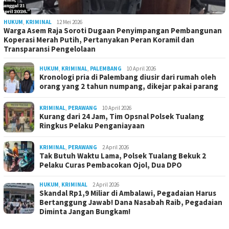
HUKUM
,
KRIMINAL
12 Mei 2026
Warga Asem Raja Soroti Dugaan Penyimpangan Pembangunan
Koperasi Merah Putih, Pertanyakan Peran Koramil dan
Transparansi Pengelolaan
HUKUM
,
KRIMINAL
,
PALEMBANG
10 April 2026
Kronologi pria di Palembang diusir dari rumah oleh
orang yang 2 tahun numpang, dikejar pakai parang
KRIMINAL
,
PERAWANG
10 April 2026
Kurang dari 24 Jam, Tim Opsnal Polsek Tualang
Ringkus Pelaku Penganiayaan
KRIMINAL
,
PERAWANG
2 April 2026
Tak Butuh Waktu Lama, Polsek Tualang Bekuk 2
Pelaku Curas Pembacokan Ojol, Dua DPO
HUKUM
,
KRIMINAL
2 April 2026
Skandal Rp1,9 Miliar di Ambalawi, Pegadaian Harus
Bertanggung Jawab! Dana Nasabah Raib, Pegadaian
Diminta Jangan Bungkam!