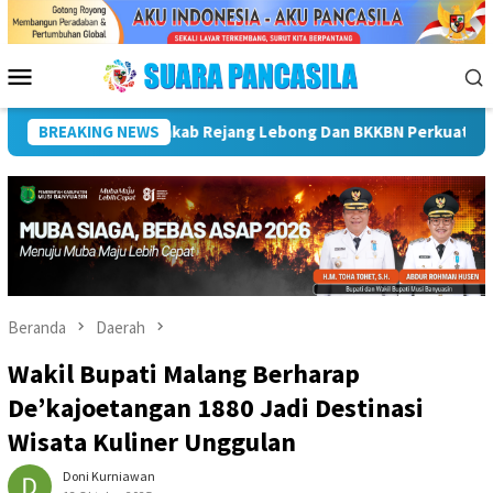
Loncat
ke
konten
Menu
Mobile
an BKKBN Perkuat Kolaborasi Program Strategis Nasional
BREAKING NEWS
Beranda
Daerah
Wakil Bupati Malang Berharap
De’kajoetangan 1880 Jadi Destinasi
Wisata Kuliner Unggulan
Doni Kurniawan