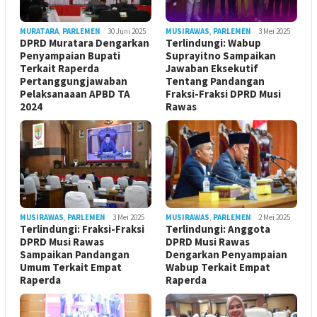
MURATARA
,
PARLEMEN
30 Juni 2025
MUSIRAWAS
,
PARLEMEN
3 Mei 2025
DPRD Muratara Dengarkan
Terlindungi: Wabup
Penyampaian Bupati
Suprayitno Sampaikan
Terkait Raperda
Jawaban Eksekutif
Pertanggungjawaban
Tentang Pandangan
Pelaksanaaan APBD TA
Fraksi-Fraksi DPRD Musi
2024
Rawas
MUSIRAWAS
,
PARLEMEN
3 Mei 2025
MUSIRAWAS
,
PARLEMEN
2 Mei 2025
Terlindungi: Fraksi-Fraksi
Terlindungi: Anggota
DPRD Musi Rawas
DPRD Musi Rawas
Sampaikan Pandangan
Dengarkan Penyampaian
Umum Terkait Empat
Wabup Terkait Empat
Raperda
Raperda