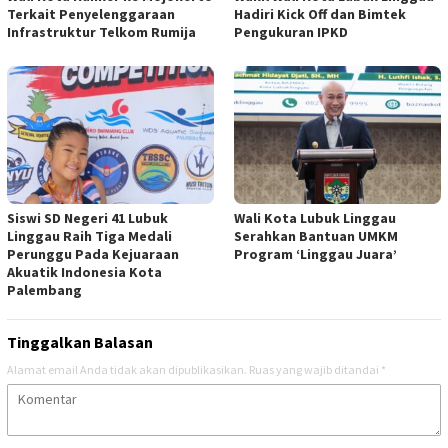
Terkait Penyelenggaraan
Hadiri Kick Off dan Bimtek
Infrastruktur Telkom Rumija
Pengukuran IPKD
Siswi SD Negeri 41 Lubuk
Wali Kota Lubuk Linggau
Linggau Raih Tiga Medali
Serahkan Bantuan UMKM
Perunggu Pada Kejuaraan
Program ‘Linggau Juara’
Akuatik Indonesia Kota
Palembang
Tinggalkan Balasan
Alamat email Anda tidak akan dipublikasikan.
Ruas yang wajib ditandai
*