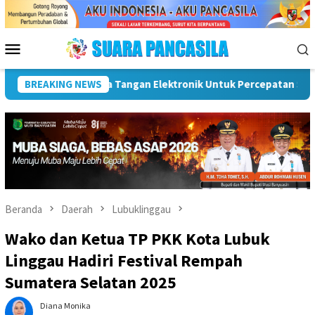
Loncat
ke
konten
Menu
Mobile
Dorong UMKM Naik Kelas, Ratu Dewa Tekankan Pentingnya AI 
BREAKING NEWS
Beranda
Daerah
Lubuklinggau
Wako dan Ketua TP PKK Kota Lubuk
Linggau Hadiri Festival Rempah
Sumatera Selatan 2025
Diana Monika