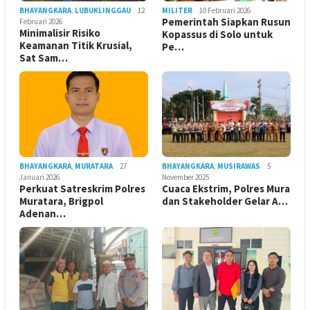
BHAYANGKARA
,
LUBUKLINGGAU
12
MILITER
10 Februari 2026
Pemerintah Siapkan Rusun
Februari 2026
Minimalisir Risiko
Kopassus di Solo untuk
Keamanan Titik Krusial,
Pe…
Sat Sam…
BHAYANGKARA
,
MURATARA
27
BHAYANGKARA
,
MUSIRAWAS
5
Januari 2026
November 2025
Perkuat Satreskrim Polres
Cuaca Ekstrim, Polres Mura
Muratara, Brigpol
dan Stakeholder Gelar A…
Adenan…