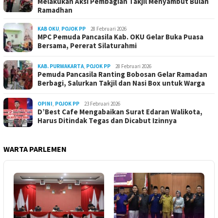
Melakukan Aksi Pembagian Takjil Menyambut Bulan
Ramadhan
KAB OKU
,
POJOK PP
28 Februari 2026
MPC Pemuda Pancasila Kab. OKU Gelar Buka Puasa
Bersama, Pererat Silaturahmi
KAB. PURWAKARTA
,
POJOK PP
28 Februari 2026
Pemuda Pancasila Ranting Bobosan Gelar Ramadan
Berbagi, Salurkan Takjil dan Nasi Box untuk Warga
OPINI
,
POJOK PP
23 Februari 2026
D’Best Cafe Mengabaikan Surat Edaran Walikota,
Harus Ditindak Tegas dan Dicabut Izinnya
WARTA PARLEMEN