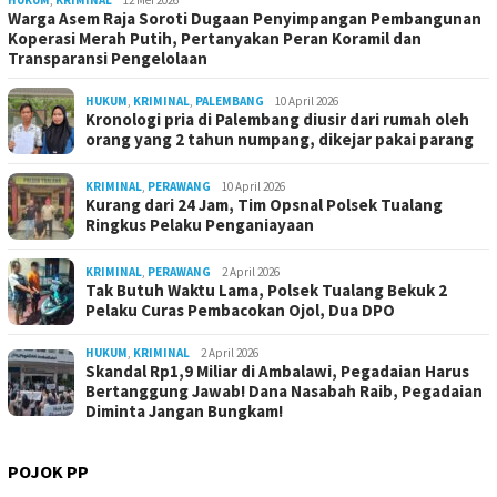
HUKUM
,
KRIMINAL
12 Mei 2026
Warga Asem Raja Soroti Dugaan Penyimpangan Pembangunan
Koperasi Merah Putih, Pertanyakan Peran Koramil dan
Transparansi Pengelolaan
HUKUM
,
KRIMINAL
,
PALEMBANG
10 April 2026
Kronologi pria di Palembang diusir dari rumah oleh
orang yang 2 tahun numpang, dikejar pakai parang
KRIMINAL
,
PERAWANG
10 April 2026
Kurang dari 24 Jam, Tim Opsnal Polsek Tualang
Ringkus Pelaku Penganiayaan
KRIMINAL
,
PERAWANG
2 April 2026
Tak Butuh Waktu Lama, Polsek Tualang Bekuk 2
Pelaku Curas Pembacokan Ojol, Dua DPO
HUKUM
,
KRIMINAL
2 April 2026
Skandal Rp1,9 Miliar di Ambalawi, Pegadaian Harus
Bertanggung Jawab! Dana Nasabah Raib, Pegadaian
Diminta Jangan Bungkam!
POJOK PP