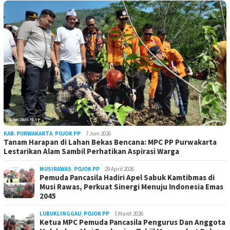
KAB. PURWAKARTA
,
POJOK PP
7 Juni 2026
Tanam Harapan di Lahan Bekas Bencana: MPC PP Purwakarta
Lestarikan Alam Sambil Perhatikan Aspirasi Warga
MUSIRAWAS
,
POJOK PP
29 April 2026
Pemuda Pancasila Hadiri Apel Sabuk Kamtibmas di
Musi Rawas, Perkuat Sinergi Menuju Indonesia Emas
2045
LUBUKLINGGAU
,
POJOK PP
5 Maret 2026
Ketua MPC Pemuda Pancasila Pengurus Dan Anggota