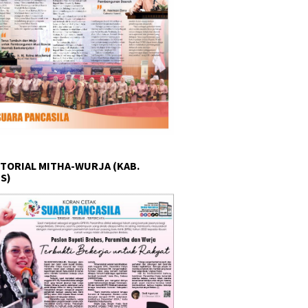
TORIAL MITHA-WURJA (KAB.
S)