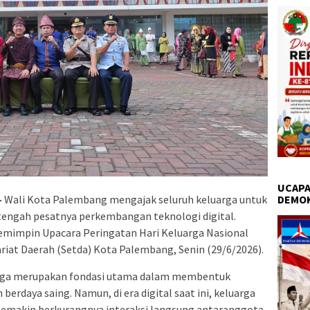
UCAPA
DEMO
–
Wali Kota Palembang mengajak seluruh keluarga untuk
engah pesatnya perkembangan teknologi digital.
emimpin Upacara Peringatan Hari Keluarga Nasional
riat Daerah (Setda) Kota Palembang, Senin (29/6/2026).
rga merupakan fondasi utama dalam membentuk
 berdaya saing. Namun, di era digital saat ini, keluarga
semakin berkurangnya interaksi langsung antaranggota