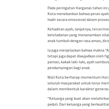
Pada peringatan Harganas tahun ini
Kota menekankan bahwa peran ayah ti
hadir secara emosional dalam pros
Kehadiran ayah, lanjutnya, tercerm
keteladanan yang menanamkan nilai i
anak tumbuh dengan rasa aman, dicint
Ia juga menjelaskan bahwa makna “Ay
tetapi juga dapat diwujudkan oleh fig
paman, kakak laki-laki, ayah sambu
pendampingan bagi anak.
Wali Kota berharap momentum Hari K
seluruh masyarakat untuk terus mem
dalam membentuk karakter generasi
“Keluarga yang kuat akan melahirkan 
peduli. Dari keluarga yang berkualita