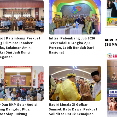
ot Palembang Perkuat
Inflasi Palembang Juli 2026
ADVER
rgi Eliminasi Kanker
Terkendali Di Angka 2,33
(SUMA
iks, Sulaiman Amin:
Persen, Lebih Rendah Dari
si Dini Jadi Kunci
Nasional
egahan
 Dan DKP Gelar Audisi
Hadiri Musda XI Golkar
ang Dangdut Plus,
Sumsel, Ratu Dewa: Perkuat
ot Siap Dukung
Soliditas Untuk Kemajuan