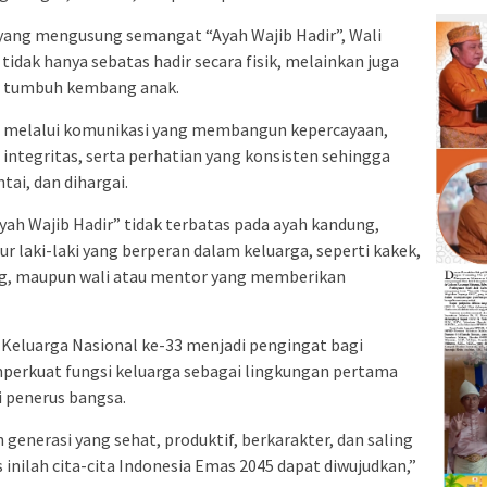
 yang mengusung semangat “Ayah Wajib Hadir”, Wali
dak hanya sebatas hadir secara fisik, melainkan juga
es tumbuh kembang anak.
in melalui komunikasi yang membangun kepercayaan,
ntegritas, serta perhatian yang konsisten sehingga
ai, dan dihargai.
ah Wajib Hadir” tidak terbatas pada ayah kandung,
ur laki-laki yang berperan dalam keluarga, seperti kakek,
ng, maupun wali atau mentor yang memberikan
eluarga Nasional ke-33 menjadi pengingat bagi
perkuat fungsi keluarga sebagai lingkungan pertama
 penerus bangsa.
generasi yang sehat, produktif, berkarakter, dan saling
s inilah cita-cita Indonesia Emas 2045 dapat diwujudkan,”