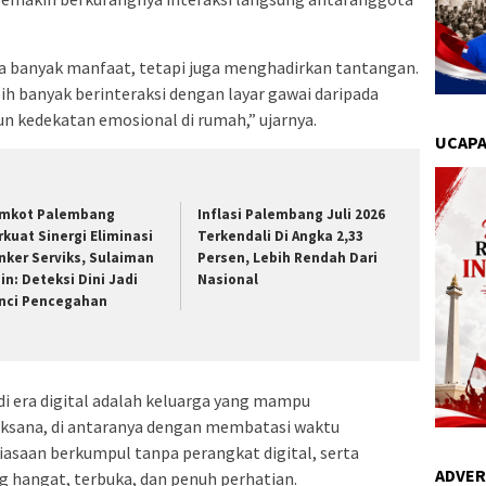
banyak manfaat, tetapi juga menghadirkan tantangan.
h banyak berinteraksi dengan layar gawai daripada
 kedekatan emosional di rumah,” ujarnya.
UCAPA
mkot Palembang
Inflasi Palembang Juli 2026
rkuat Sinergi Eliminasi
Terkendali Di Angka 2,33
nker Serviks, Sulaiman
Persen, Lebih Rendah Dari
in: Deteksi Dini Jadi
Nasional
nci Pencegahan
i era digital adalah keluarga yang mampu
aksana, di antaranya dengan membatasi waktu
saan berkumpul tanpa perangkat digital, serta
ADVER
 hangat, terbuka, dan penuh perhatian.