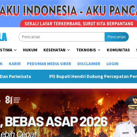
Pencarian
ISTIWA
HUKUM
KESEHATAN
TEKNOBIS
KOMUNITAS
IK
KARIR
PEDOMAN MEDIA SIBER
DISCLAIMER
LOGIN
n Penyaluran DAK Fisik Dan Dana Desa Di Rejang Lebong