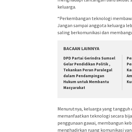
keluarga.
“Perkembangan teknologi membawa 
Jangan sampai anggota keluarga lebi
saling berkomunikasi dan membangun
BACAAN LAINNYA
DPD Partai Gerindra Sumsel
Pe
Gelar Pendidikan Politik ,
Pe
Tekankan Peran Paralegal
Ka
dalam Pendampingan
Am
Hukum untuk Membantu
Ku
Masyarakat
Menurutnya, keluarga yang tangguh d
memanfaatkan teknologi secara bij
penggunaan gawai, membangun kebia
menghadirkan ruang komunikasi yang