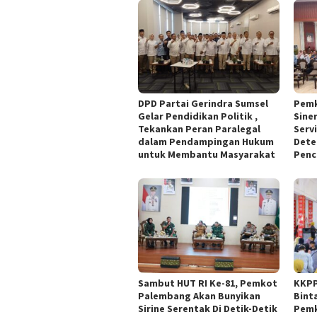
DPD Partai Gerindra Sumsel
Pemk
Gelar Pendidikan Politik ,
Sine
Tekankan Peran Paralegal
Serv
dalam Pendampingan Hukum
Detek
untuk Membantu Masyarakat
Penc
Sambut HUT RI Ke-81, Pemkot
KKPP
Palembang Akan Bunyikan
Bint
Sirine Serentak Di Detik-Detik
Pemk