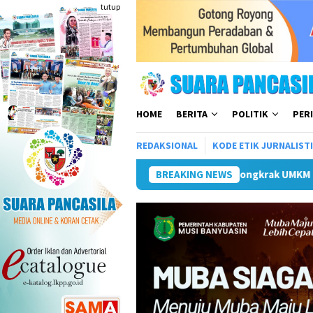
Loncat
tutup
ke
konten
HOME
BERITA
POLITIK
PER
REDAKSIONAL
KODE ETIK JURNALIST
UMKM Dan Pariwisata
Plt Bupati Hendri Dukung Percepata
BREAKING NEWS