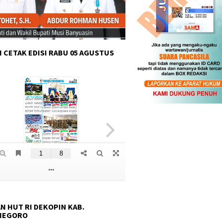
 CETAK EDISI RABU 05 AGUSTUS
N HUT RI DEKOPIN KAB.
NEGORO