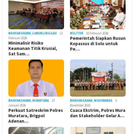
BHAYANGKARA
,
LUBUKLINGGAU
12
MILITER
10 Februari 2026
Pemerintah Siapkan Rusun
Februari 2026
Minimalisir Risiko
Kopassus di Solo untuk
Keamanan Titik Krusial,
Pe…
Sat Sam…
BHAYANGKARA
,
MURATARA
27
BHAYANGKARA
,
MUSIRAWAS
5
Januari 2026
November 2025
Perkuat Satreskrim Polres
Cuaca Ekstrim, Polres Mura
Muratara, Brigpol
dan Stakeholder Gelar A…
Adenan…