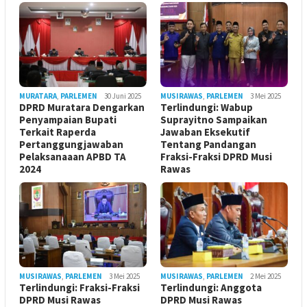
MURATARA
,
PARLEMEN
30 Juni 2025
MUSIRAWAS
,
PARLEMEN
3 Mei 2025
DPRD Muratara Dengarkan
Terlindungi: Wabup
Penyampaian Bupati
Suprayitno Sampaikan
Terkait Raperda
Jawaban Eksekutif
Pertanggungjawaban
Tentang Pandangan
Pelaksanaaan APBD TA
Fraksi-Fraksi DPRD Musi
2024
Rawas
MUSIRAWAS
,
PARLEMEN
3 Mei 2025
MUSIRAWAS
,
PARLEMEN
2 Mei 2025
Terlindungi: Fraksi-Fraksi
Terlindungi: Anggota
DPRD Musi Rawas
DPRD Musi Rawas