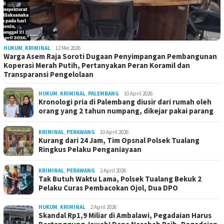
HUKUM
,
KRIMINAL
12 Mei 2026
Warga Asem Raja Soroti Dugaan Penyimpangan Pembangunan
Koperasi Merah Putih, Pertanyakan Peran Koramil dan
Transparansi Pengelolaan
HUKUM
,
KRIMINAL
,
PALEMBANG
10 April 2026
Kronologi pria di Palembang diusir dari rumah oleh
orang yang 2 tahun numpang, dikejar pakai parang
KRIMINAL
,
PERAWANG
10 April 2026
Kurang dari 24 Jam, Tim Opsnal Polsek Tualang
Ringkus Pelaku Penganiayaan
KRIMINAL
,
PERAWANG
2 April 2026
Tak Butuh Waktu Lama, Polsek Tualang Bekuk 2
Pelaku Curas Pembacokan Ojol, Dua DPO
HUKUM
,
KRIMINAL
2 April 2026
Skandal Rp1,9 Miliar di Ambalawi, Pegadaian Harus