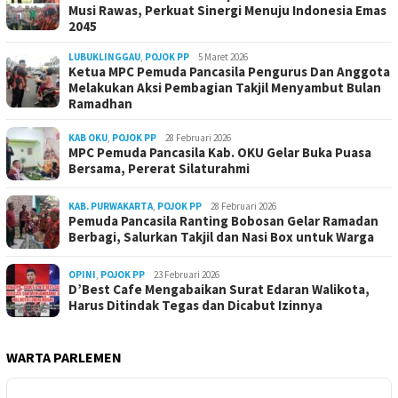
Musi Rawas, Perkuat Sinergi Menuju Indonesia Emas
2045
LUBUKLINGGAU
,
POJOK PP
5 Maret 2026
Ketua MPC Pemuda Pancasila Pengurus Dan Anggota
Melakukan Aksi Pembagian Takjil Menyambut Bulan
Ramadhan
KAB OKU
,
POJOK PP
28 Februari 2026
MPC Pemuda Pancasila Kab. OKU Gelar Buka Puasa
Bersama, Pererat Silaturahmi
KAB. PURWAKARTA
,
POJOK PP
28 Februari 2026
Pemuda Pancasila Ranting Bobosan Gelar Ramadan
Berbagi, Salurkan Takjil dan Nasi Box untuk Warga
OPINI
,
POJOK PP
23 Februari 2026
D’Best Cafe Mengabaikan Surat Edaran Walikota,
Harus Ditindak Tegas dan Dicabut Izinnya
WARTA PARLEMEN