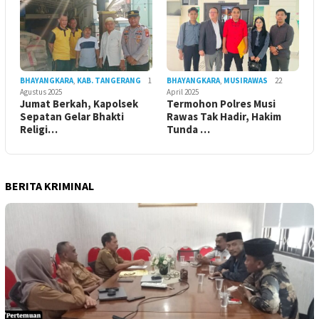
BHAYANGKARA
,
KAB. TANGERANG
1
BHAYANGKARA
,
MUSIRAWAS
22
Agustus 2025
April 2025
Jumat Berkah, Kapolsek
Termohon Polres Musi
Sepatan Gelar Bhakti
Rawas Tak Hadir, Hakim
Religi…
Tunda …
BERITA KRIMINAL