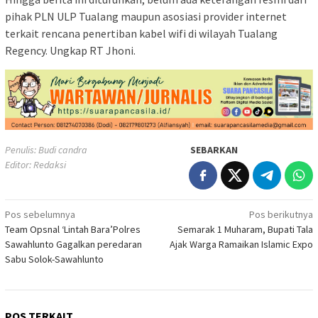
pihak PLN ULP Tualang maupun asosiasi provider internet
terkait rencana penertiban kabel wifi di wilayah Tualang
Regency. Ungkap RT Jhoni.
Penulis: Budi candra
SEBARKAN
Editor: Redaksi
Navigasi
Pos sebelumnya
Pos berikutnya
Team Opsnal ‘Lintah Bara’Polres
Semarak 1 Muharam, Bupati Tala
pos
Sawahlunto Gagalkan peredaran
Ajak Warga Ramaikan Islamic Expo
Sabu Solok-Sawahlunto
POS TERKAIT