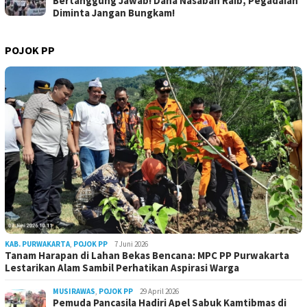
Bertanggung Jawab! Dana Nasabah Raib, Pegadaian
Diminta Jangan Bungkam!
POJOK PP
KAB. PURWAKARTA
,
POJOK PP
7 Juni 2026
Tanam Harapan di Lahan Bekas Bencana: MPC PP Purwakarta
Lestarikan Alam Sambil Perhatikan Aspirasi Warga
MUSIRAWAS
,
POJOK PP
29 April 2026
Pemuda Pancasila Hadiri Apel Sabuk Kamtibmas di