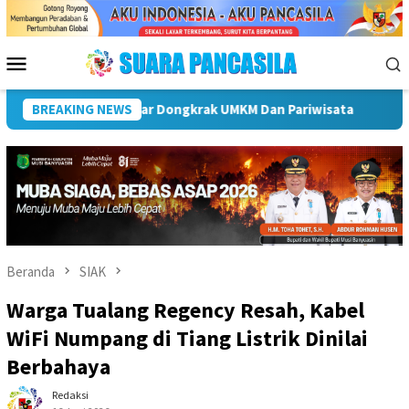
Loncat
ke
konten
Menu
Mobile
ti Hendri Dukung Percepatan Penyaluran DAK Fisik Dan Dana Des
BREAKING NEWS
Beranda
SIAK
Warga Tualang Regency Resah, Kabel
WiFi Numpang di Tiang Listrik Dinilai
Berbahaya
Redaksi