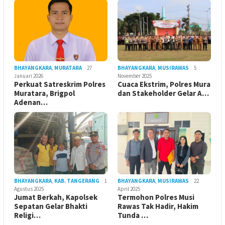
BHAYANGKARA
,
MURATARA
27
BHAYANGKARA
,
MUSIRAWAS
5
Januari 2026
November 2025
Perkuat Satreskrim Polres
Cuaca Ekstrim, Polres Mura
Muratara, Brigpol
dan Stakeholder Gelar A…
Adenan…
BHAYANGKARA
,
KAB. TANGERANG
1
BHAYANGKARA
,
MUSIRAWAS
22
Agustus 2025
April 2025
Jumat Berkah, Kapolsek
Termohon Polres Musi
Sepatan Gelar Bhakti
Rawas Tak Hadir, Hakim
Religi…
Tunda …