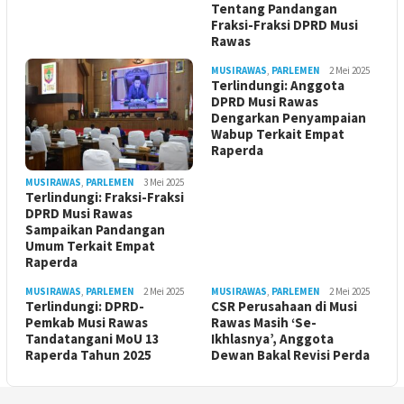
Tentang Pandangan
Fraksi-Fraksi DPRD Musi
Rawas
MUSIRAWAS
,
PARLEMEN
2 Mei 2025
Terlindungi: Anggota
DPRD Musi Rawas
Dengarkan Penyampaian
Wabup Terkait Empat
Raperda
MUSIRAWAS
,
PARLEMEN
3 Mei 2025
Terlindungi: Fraksi-Fraksi
DPRD Musi Rawas
Sampaikan Pandangan
Umum Terkait Empat
Raperda
MUSIRAWAS
,
PARLEMEN
2 Mei 2025
MUSIRAWAS
,
PARLEMEN
2 Mei 2025
Terlindungi: DPRD-
CSR Perusahaan di Musi
Pemkab Musi Rawas
Rawas Masih ‘Se-
Tandatangani MoU 13
Ikhlasnya’, Anggota
Raperda Tahun 2025
Dewan Bakal Revisi Perda ‎