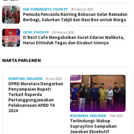
KAB. PURWAKARTA
,
POJOK PP
28 Februari 2026
Pemuda Pancasila Ranting Bobosan Gelar Ramadan
Berbagi, Salurkan Takjil dan Nasi Box untuk Warga
OPINI
,
POJOK PP
23 Februari 2026
D’Best Cafe Mengabaikan Surat Edaran Walikota,
Harus Ditindak Tegas dan Dicabut Izinnya
WARTA PARLEMEN
MURATARA
,
PARLEMEN
30 Juni 2025
DPRD Muratara Dengarkan
Penyampaian Bupati
Terkait Raperda
Pertanggungjawaban
Pelaksanaaan APBD TA
2024
MUSIRAWAS
,
PARLEMEN
3 Mei 2025
Terlindungi: Wabup
Suprayitno Sampaikan
Jawaban Eksekutif