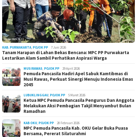
KAB. PURWAKARTA
,
POJOK PP
7 Juni 2026
Tanam Harapan di Lahan Bekas Bencana: MPC PP Purwakarta
Lestarikan Alam Sambil Perhatikan Aspirasi Warga
MUSIRAWAS
,
POJOK PP
29 April 2026
Pemuda Pancasila Hadiri Apel Sabuk Kamtibmas di
Musi Rawas, Perkuat Sinergi Menuju Indonesia Emas
2045
LUBUKLINGGAU
,
POJOK PP
5 Maret 2026
Ketua MPC Pemuda Pancasila Pengurus Dan Anggota
Melakukan Aksi Pembagian Takjil Menyambut Bulan
Ramadhan
KAB OKU
,
POJOK PP
28 Februari 2026
MPC Pemuda Pancasila Kab. OKU Gelar Buka Puasa
Bersama, Pererat Silaturahmi