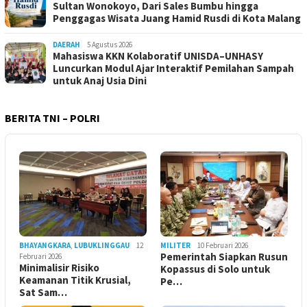
Sultan Wonokoyo, Dari Sales Bumbu hingga
Penggagas Wisata Juang Hamid Rusdi di Kota Malang
DAERAH
5 Agustus 2026
Mahasiswa KKN Kolaboratif UNISDA–UNHASY
Luncurkan Modul Ajar Interaktif Pemilahan Sampah
untuk Anaj Usia Dini
BERITA TNI – POLRI
BHAYANGKARA
,
LUBUKLINGGAU
12
MILITER
10 Februari 2026
Pemerintah Siapkan Rusun
Februari 2026
Minimalisir Risiko
Kopassus di Solo untuk
Keamanan Titik Krusial,
Pe…
Sat Sam…