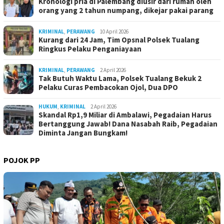
Kronologi pria di Palembang diusir dari rumah oleh
orang yang 2 tahun numpang, dikejar pakai parang
KRIMINAL
,
PERAWANG
10 April 2026
Kurang dari 24 Jam, Tim Opsnal Polsek Tualang
Ringkus Pelaku Penganiayaan
KRIMINAL
,
PERAWANG
2 April 2026
Tak Butuh Waktu Lama, Polsek Tualang Bekuk 2
Pelaku Curas Pembacokan Ojol, Dua DPO
HUKUM
,
KRIMINAL
2 April 2026
Skandal Rp1,9 Miliar di Ambalawi, Pegadaian Harus
Bertanggung Jawab! Dana Nasabah Raib, Pegadaian
Diminta Jangan Bungkam!
POJOK PP