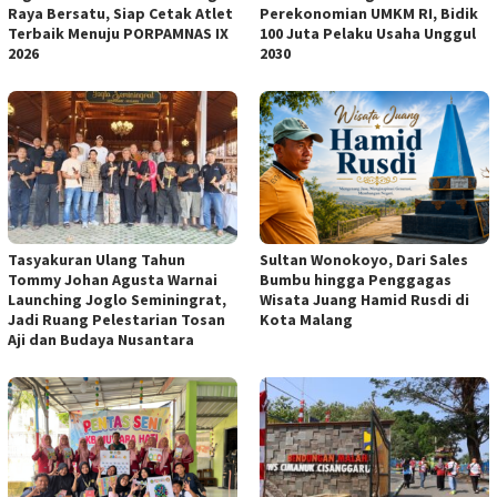
Raya Bersatu, Siap Cetak Atlet
Perekonomian UMKM RI, Bidik
Terbaik Menuju PORPAMNAS IX
100 Juta Pelaku Usaha Unggul
2026
2030
Tasyakuran Ulang Tahun
Sultan Wonokoyo, Dari Sales
Tommy Johan Agusta Warnai
Bumbu hingga Penggagas
Launching Joglo Seminingrat,
Wisata Juang Hamid Rusdi di
Jadi Ruang Pelestarian Tosan
Kota Malang
Aji dan Budaya Nusantara