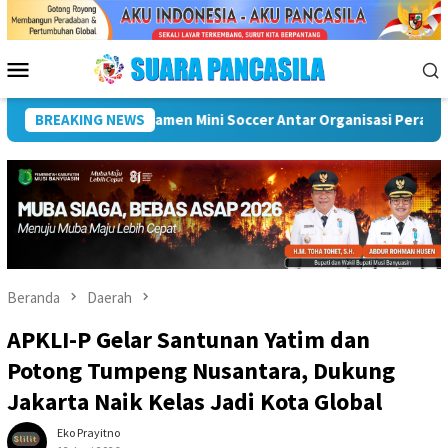
Loncat
ke
konten
Menu
Mobile
erah (OPD) Musi Rawas
BREAKING NEWS
Puncak Peringatan IPeKB Ke-19, 
Beranda
Daerah
APKLI-P Gelar Santunan Yatim dan
Potong Tumpeng Nusantara, Dukung
Jakarta Naik Kelas Jadi Kota Global
Eko Prayitno