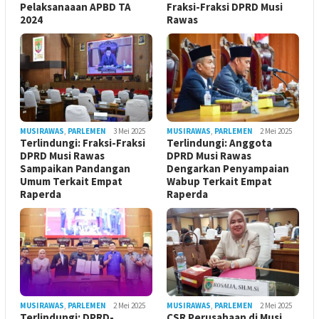
Pelaksanaaan APBD TA
Fraksi-Fraksi DPRD Musi
2024
Rawas
MUSIRAWAS
,
PARLEMEN
3 Mei 2025
MUSIRAWAS
,
PARLEMEN
2 Mei 2025
Terlindungi: Fraksi-Fraksi
Terlindungi: Anggota
DPRD Musi Rawas
DPRD Musi Rawas
Sampaikan Pandangan
Dengarkan Penyampaian
Umum Terkait Empat
Wabup Terkait Empat
Raperda
Raperda
MUSIRAWAS
,
PARLEMEN
2 Mei 2025
MUSIRAWAS
,
PARLEMEN
2 Mei 2025
Terlindungi: DPRD-
CSR Perusahaan di Musi