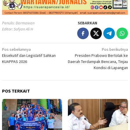
Penulis: Darmawan
SEBARKAN
Editor: Sofyan Ali H
Navigasi
Pos sebelumnya
Pos berikutnya
Eksekutif dan Legislatif Sahkan
Presiden Prabowo Bertolak ke
pos
KUAPPAS 2026
Daerah Terdampak Bencana, Tinjau
Kondisi di Lapangan
POS TERKAIT