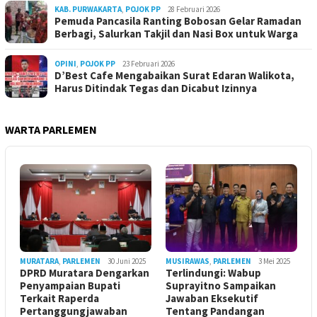
KAB. PURWAKARTA
,
POJOK PP
28 Februari 2026
Pemuda Pancasila Ranting Bobosan Gelar Ramadan
Berbagi, Salurkan Takjil dan Nasi Box untuk Warga
OPINI
,
POJOK PP
23 Februari 2026
D’Best Cafe Mengabaikan Surat Edaran Walikota,
Harus Ditindak Tegas dan Dicabut Izinnya
WARTA PARLEMEN
MURATARA
,
PARLEMEN
30 Juni 2025
MUSIRAWAS
,
PARLEMEN
3 Mei 2025
DPRD Muratara Dengarkan
Terlindungi: Wabup
Penyampaian Bupati
Suprayitno Sampaikan
Terkait Raperda
Jawaban Eksekutif
Pertanggungjawaban
Tentang Pandangan