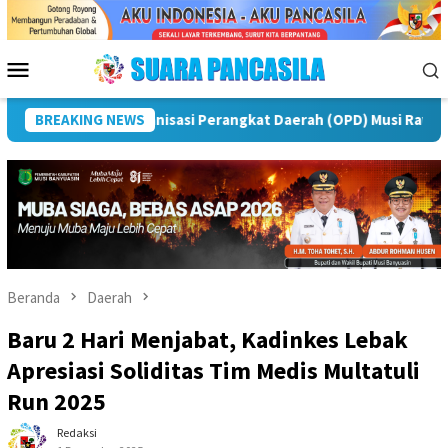
Loncat
ke
konten
Menu
Mobile
Peringatan IPeKB Ke-19, Plt Bupati Rejang Lebong: Penyuluh K
BREAKING NEWS
Beranda
Daerah
Baru 2 Hari Menjabat, Kadinkes Lebak
Apresiasi Soliditas Tim Medis Multatuli
Run 2025
Redaksi