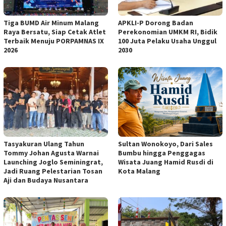
Tiga BUMD Air Minum Malang
APKLI-P Dorong Badan
Raya Bersatu, Siap Cetak Atlet
Perekonomian UMKM RI, Bidik
Terbaik Menuju PORPAMNAS IX
100 Juta Pelaku Usaha Unggul
2026
2030
Tasyakuran Ulang Tahun
Sultan Wonokoyo, Dari Sales
Tommy Johan Agusta Warnai
Bumbu hingga Penggagas
Launching Joglo Seminingrat,
Wisata Juang Hamid Rusdi di
Jadi Ruang Pelestarian Tosan
Kota Malang
Aji dan Budaya Nusantara