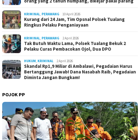
orang yang 2 tahun numpang, dikejar pakai parang
KRIMINAL
,
PERAWANG
10 April 2026
Kurang dari 24 Jam, Tim Opsnal Polsek Tualang
Ringkus Pelaku Penganiayaan
KRIMINAL
,
PERAWANG
2 April 2026
Tak Butuh Waktu Lama, Polsek Tualang Bekuk 2
Pelaku Curas Pembacokan Ojol, Dua DPO
HUKUM
,
KRIMINAL
2 April 2026
Skandal Rp1,9 Miliar di Ambalawi, Pegadaian Harus
Bertanggung Jawab! Dana Nasabah Raib, Pegadaian
Diminta Jangan Bungkam!
POJOK PP