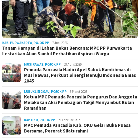
KAB. PURWAKARTA
,
POJOK PP
7 Juni 2026
Tanam Harapan di Lahan Bekas Bencana: MPC PP Purwakarta
Lestarikan Alam Sambil Perhatikan Aspirasi Warga
MUSIRAWAS
,
POJOK PP
29 April 2026
Pemuda Pancasila Hadiri Apel Sabuk Kamtibmas di
Musi Rawas, Perkuat Sinergi Menuju Indonesia Emas
2045
LUBUKLINGGAU
,
POJOK PP
5 Maret 2026
Ketua MPC Pemuda Pancasila Pengurus Dan Anggota
Melakukan Aksi Pembagian Takjil Menyambut Bulan
Ramadhan
KAB OKU
,
POJOK PP
28 Februari 2026
MPC Pemuda Pancasila Kab. OKU Gelar Buka Puasa
Bersama, Pererat Silaturahmi