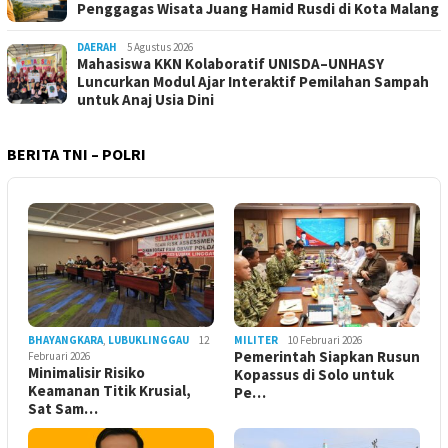
Penggagas Wisata Juang Hamid Rusdi di Kota Malang
DAERAH
5 Agustus 2026
Mahasiswa KKN Kolaboratif UNISDA–UNHASY
Luncurkan Modul Ajar Interaktif Pemilahan Sampah
untuk Anaj Usia Dini
BERITA TNI – POLRI
BHAYANGKARA
,
LUBUKLINGGAU
12
MILITER
10 Februari 2026
Pemerintah Siapkan Rusun
Februari 2026
Minimalisir Risiko
Kopassus di Solo untuk
Keamanan Titik Krusial,
Pe…
Sat Sam…