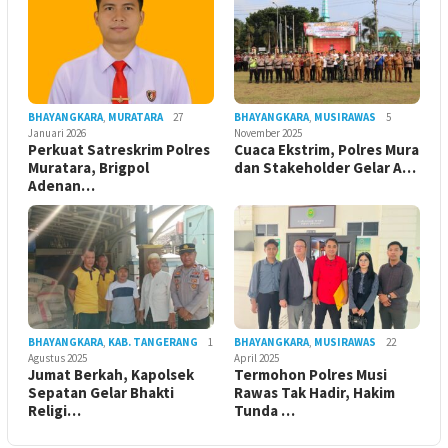
BHAYANGKARA
,
MURATARA
27
BHAYANGKARA
,
MUSIRAWAS
5
Januari 2026
November 2025
Perkuat Satreskrim Polres
Cuaca Ekstrim, Polres Mura
Muratara, Brigpol
dan Stakeholder Gelar A…
Adenan…
BHAYANGKARA
,
KAB. TANGERANG
1
BHAYANGKARA
,
MUSIRAWAS
22
Agustus 2025
April 2025
Jumat Berkah, Kapolsek
Termohon Polres Musi
Sepatan Gelar Bhakti
Rawas Tak Hadir, Hakim
Religi…
Tunda …