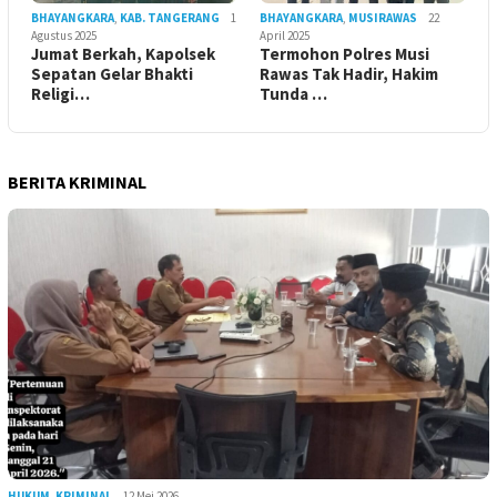
BHAYANGKARA
,
KAB. TANGERANG
1
BHAYANGKARA
,
MUSIRAWAS
22
Agustus 2025
April 2025
Jumat Berkah, Kapolsek
Termohon Polres Musi
Sepatan Gelar Bhakti
Rawas Tak Hadir, Hakim
Religi…
Tunda …
BERITA KRIMINAL
HUKUM
,
KRIMINAL
12 Mei 2026