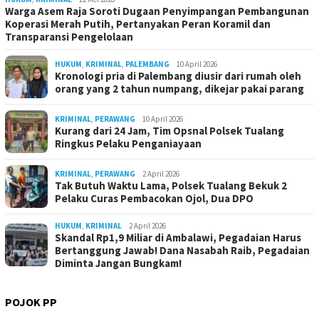
Warga Asem Raja Soroti Dugaan Penyimpangan Pembangunan
Koperasi Merah Putih, Pertanyakan Peran Koramil dan
Transparansi Pengelolaan
HUKUM
,
KRIMINAL
,
PALEMBANG
10 April 2026
Kronologi pria di Palembang diusir dari rumah oleh
orang yang 2 tahun numpang, dikejar pakai parang
KRIMINAL
,
PERAWANG
10 April 2026
Kurang dari 24 Jam, Tim Opsnal Polsek Tualang
Ringkus Pelaku Penganiayaan
KRIMINAL
,
PERAWANG
2 April 2026
Tak Butuh Waktu Lama, Polsek Tualang Bekuk 2
Pelaku Curas Pembacokan Ojol, Dua DPO
HUKUM
,
KRIMINAL
2 April 2026
Skandal Rp1,9 Miliar di Ambalawi, Pegadaian Harus
Bertanggung Jawab! Dana Nasabah Raib, Pegadaian
Diminta Jangan Bungkam!
POJOK PP