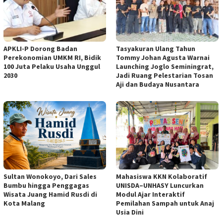
APKLI-P Dorong Badan
Tasyakuran Ulang Tahun
Perekonomian UMKM RI, Bidik
Tommy Johan Agusta Warnai
100 Juta Pelaku Usaha Unggul
Launching Joglo Seminingrat,
2030
Jadi Ruang Pelestarian Tosan
Aji dan Budaya Nusantara
Sultan Wonokoyo, Dari Sales
Mahasiswa KKN Kolaboratif
Bumbu hingga Penggagas
UNISDA–UNHASY Luncurkan
Wisata Juang Hamid Rusdi di
Modul Ajar Interaktif
Kota Malang
Pemilahan Sampah untuk Anaj
Usia Dini