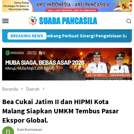
Loncat
ke
konten
Menu
Mobile
usi
BREAKING NEWS
Pemkot Palembang Bentuk Tim Linmas Darurat Bencana
Beranda
Daerah
Bea Cukai Jatim II dan HIPMI Kota
Malang Siapkan UMKM Tembus Pasar
Ekspor Global.
Doni Kurniawan