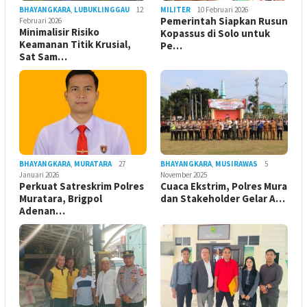
BHAYANGKARA
,
LUBUKLINGGAU
12
MILITER
10 Februari 2026
Pemerintah Siapkan Rusun
Februari 2026
Minimalisir Risiko
Kopassus di Solo untuk
Keamanan Titik Krusial,
Pe…
Sat Sam…
BHAYANGKARA
,
MURATARA
27
BHAYANGKARA
,
MUSIRAWAS
5
Januari 2026
November 2025
Perkuat Satreskrim Polres
Cuaca Ekstrim, Polres Mura
Muratara, Brigpol
dan Stakeholder Gelar A…
Adenan…