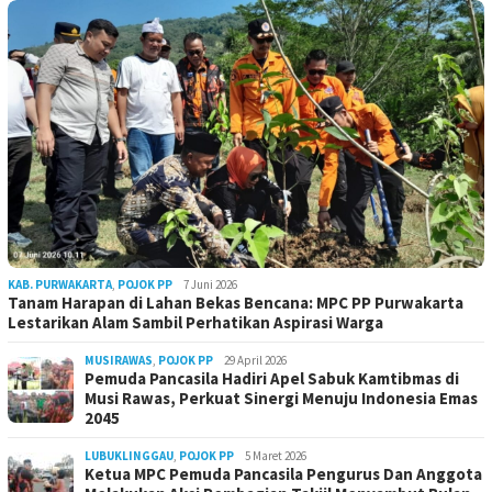
KAB. PURWAKARTA
,
POJOK PP
7 Juni 2026
Tanam Harapan di Lahan Bekas Bencana: MPC PP Purwakarta
Lestarikan Alam Sambil Perhatikan Aspirasi Warga
MUSIRAWAS
,
POJOK PP
29 April 2026
Pemuda Pancasila Hadiri Apel Sabuk Kamtibmas di
Musi Rawas, Perkuat Sinergi Menuju Indonesia Emas
2045
LUBUKLINGGAU
,
POJOK PP
5 Maret 2026
Ketua MPC Pemuda Pancasila Pengurus Dan Anggota