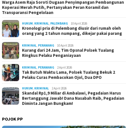
Warga Asem Raja Soroti Dugaan Penyimpangan Pembangunan
Koperasi Merah Putih, Pertanyakan Peran Koramil dan
Transparansi Pengelolaan
HUKUM
,
KRIMINAL
,
PALEMBANG
10 April 2026
Kronologi pria di Palembang diusir dari rumah oleh
orang yang 2 tahun numpang, dikejar pakai parang
KRIMINAL
,
PERAWANG
10 April 2026
Kurang dari 24 Jam, Tim Opsnal Polsek Tualang
Ringkus Pelaku Penganiayaan
KRIMINAL
,
PERAWANG
2 April 2026
Tak Butuh Waktu Lama, Polsek Tualang Bekuk 2
Pelaku Curas Pembacokan Ojol, Dua DPO
HUKUM
,
KRIMINAL
2 April 2026
Skandal Rp1,9 Miliar di Ambalawi, Pegadaian Harus
Bertanggung Jawab! Dana Nasabah Raib, Pegadaian
Diminta Jangan Bungkam!
POJOK PP