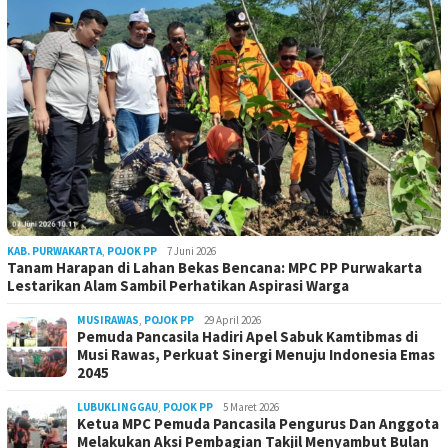
KAB. PURWAKARTA
,
POJOK PP
7 Juni 2026
Tanam Harapan di Lahan Bekas Bencana: MPC PP Purwakarta
Lestarikan Alam Sambil Perhatikan Aspirasi Warga
MUSIRAWAS
,
POJOK PP
29 April 2026
Pemuda Pancasila Hadiri Apel Sabuk Kamtibmas di
Musi Rawas, Perkuat Sinergi Menuju Indonesia Emas
2045
LUBUKLINGGAU
,
POJOK PP
5 Maret 2026
Ketua MPC Pemuda Pancasila Pengurus Dan Anggota
Melakukan Aksi Pembagian Takjil Menyambut Bulan