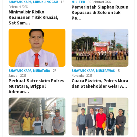
BHAYANGKARA
,
LUBUKLINGGAU
12
MILITER
10 Februari 2026
Pemerintah Siapkan Rusun
Februari 2026
Minimalisir Risiko
Kopassus di Solo untuk
Keamanan Titik Krusial,
Pe…
Sat Sam…
BHAYANGKARA
,
MURATARA
27
BHAYANGKARA
,
MUSIRAWAS
5
Januari 2026
November 2025
Perkuat Satreskrim Polres
Cuaca Ekstrim, Polres Mura
Muratara, Brigpol
dan Stakeholder Gelar A…
Adenan…