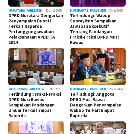
MURATARA
,
PARLEMEN
30 Juni 2025
MUSIRAWAS
,
PARLEMEN
3 Mei 2025
DPRD Muratara Dengarkan
Terlindungi: Wabup
Penyampaian Bupati
Suprayitno Sampaikan
Terkait Raperda
Jawaban Eksekutif
Pertanggungjawaban
Tentang Pandangan
Pelaksanaaan APBD TA
Fraksi-Fraksi DPRD Musi
2024
Rawas
MUSIRAWAS
,
PARLEMEN
3 Mei 2025
MUSIRAWAS
,
PARLEMEN
2 Mei 2025
Terlindungi: Fraksi-Fraksi
Terlindungi: Anggota
DPRD Musi Rawas
DPRD Musi Rawas
Sampaikan Pandangan
Dengarkan Penyampaian
Umum Terkait Empat
Wabup Terkait Empat
Raperda
Raperda