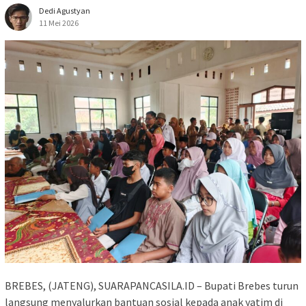
Dedi Agustyan
11 Mei 2026
BREBES, (JATENG), SUARAPANCASILA.ID – Bupati Brebes turun
langsung menyalurkan bantuan sosial kepada anak yatim di