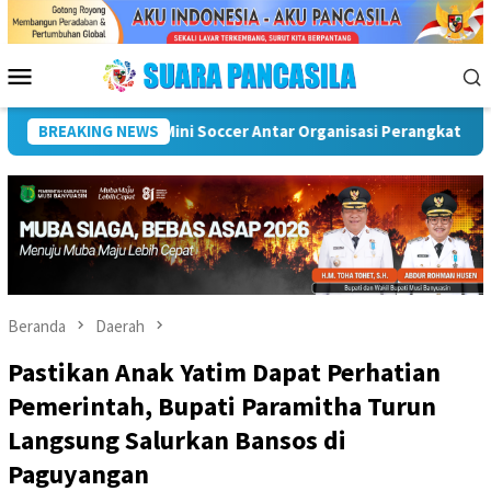
Loncat
ke
konten
Menu
Mobile
 Musi Rawas
BREAKING NEWS
Puncak Peringatan IPeKB Ke-19, Plt Bupati
Beranda
Daerah
Pastikan Anak Yatim Dapat Perhatian
Pemerintah, Bupati Paramitha Turun
Langsung Salurkan Bansos di
Paguyangan