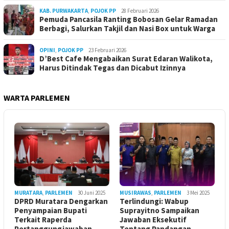
KAB. PURWAKARTA
,
POJOK PP
28 Februari 2026
Pemuda Pancasila Ranting Bobosan Gelar Ramadan
Berbagi, Salurkan Takjil dan Nasi Box untuk Warga
OPINI
,
POJOK PP
23 Februari 2026
D’Best Cafe Mengabaikan Surat Edaran Walikota,
Harus Ditindak Tegas dan Dicabut Izinnya
WARTA PARLEMEN
MURATARA
,
PARLEMEN
30 Juni 2025
MUSIRAWAS
,
PARLEMEN
3 Mei 2025
DPRD Muratara Dengarkan
Terlindungi: Wabup
Penyampaian Bupati
Suprayitno Sampaikan
Terkait Raperda
Jawaban Eksekutif
Pertanggungjawaban
Tentang Pandangan