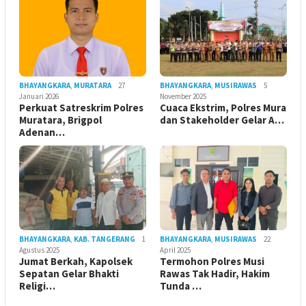
BHAYANGKARA
,
MURATARA
27
BHAYANGKARA
,
MUSIRAWAS
5
Januari 2026
November 2025
Perkuat Satreskrim Polres
Cuaca Ekstrim, Polres Mura
Muratara, Brigpol
dan Stakeholder Gelar A…
Adenan…
BHAYANGKARA
,
KAB. TANGERANG
1
BHAYANGKARA
,
MUSIRAWAS
22
Agustus 2025
April 2025
Jumat Berkah, Kapolsek
Termohon Polres Musi
Sepatan Gelar Bhakti
Rawas Tak Hadir, Hakim
Religi…
Tunda …