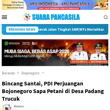
Loncat
ke
konten
Menu
Mobile
BREAKING NEWS
Pemkot Lubuk Linggau Sosialisasikan Tanda Tangan Elekt
Beranda
Bojonegoro
Bincang Santai, PDI Perjuangan
Bojonegoro Sapa Petani di Desa Padang
Trucuk
Redaksi