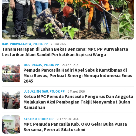
KAB. PURWAKARTA
,
POJOK PP
7 Juni 2026
Tanam Harapan di Lahan Bekas Bencana: MPC PP Purwakarta
Lestarikan Alam Sambil Perhatikan Aspirasi Warga
MUSIRAWAS
,
POJOK PP
29 April 2026
Pemuda Pancasila Hadiri Apel Sabuk Kamtibmas di
Musi Rawas, Perkuat Sinergi Menuju Indonesia Emas
2045
LUBUKLINGGAU
,
POJOK PP
5 Maret 2026
Ketua MPC Pemuda Pancasila Pengurus Dan Anggota
Melakukan Aksi Pembagian Takjil Menyambut Bulan
Ramadhan
KAB OKU
,
POJOK PP
28 Februari 2026
MPC Pemuda Pancasila Kab. OKU Gelar Buka Puasa
Bersama, Pererat Silaturahmi