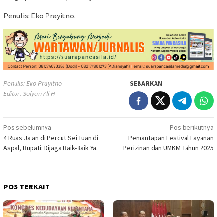
Penulis: Eko Prayitno.
Penulis: Eko Prayitno
SEBARKAN
Editor: Sofyan Ali H
Navigasi
Pos sebelumnya
Pos berikutnya
4 Ruas Jalan di Percut Sei Tuan di
Pemantapan Festival Layanan
pos
Aspal, Bupati: Dijaga Baik-Baik Ya.
Perizinan dan UMKM Tahun 2025
POS TERKAIT