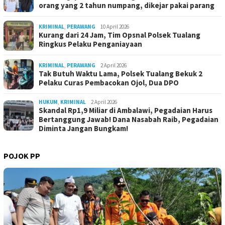
orang yang 2 tahun numpang, dikejar pakai parang
KRIMINAL
,
PERAWANG
10 April 2026
Kurang dari 24 Jam, Tim Opsnal Polsek Tualang
Ringkus Pelaku Penganiayaan
KRIMINAL
,
PERAWANG
2 April 2026
Tak Butuh Waktu Lama, Polsek Tualang Bekuk 2
Pelaku Curas Pembacokan Ojol, Dua DPO
HUKUM
,
KRIMINAL
2 April 2026
Skandal Rp1,9 Miliar di Ambalawi, Pegadaian Harus
Bertanggung Jawab! Dana Nasabah Raib, Pegadaian
Diminta Jangan Bungkam!
POJOK PP