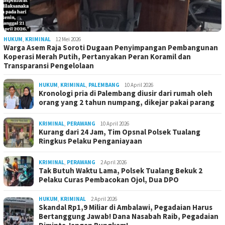
HUKUM
,
KRIMINAL
12 Mei 2026
Warga Asem Raja Soroti Dugaan Penyimpangan Pembangunan
Koperasi Merah Putih, Pertanyakan Peran Koramil dan
Transparansi Pengelolaan
HUKUM
,
KRIMINAL
,
PALEMBANG
10 April 2026
Kronologi pria di Palembang diusir dari rumah oleh
orang yang 2 tahun numpang, dikejar pakai parang
KRIMINAL
,
PERAWANG
10 April 2026
Kurang dari 24 Jam, Tim Opsnal Polsek Tualang
Ringkus Pelaku Penganiayaan
KRIMINAL
,
PERAWANG
2 April 2026
Tak Butuh Waktu Lama, Polsek Tualang Bekuk 2
Pelaku Curas Pembacokan Ojol, Dua DPO
HUKUM
,
KRIMINAL
2 April 2026
Skandal Rp1,9 Miliar di Ambalawi, Pegadaian Harus
Bertanggung Jawab! Dana Nasabah Raib, Pegadaian