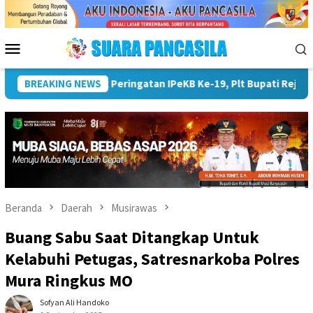
Loncat
ke
konten
Menu
Mobile
h KB Ujung Tombak Pembangunan Keluarga
BREAKING NEWS
Sekda Pimpin 
Beranda
Daerah
Musirawas
Buang Sabu Saat Ditangkap Untuk
Kelabuhi Petugas, Satresnarkoba Polres
Mura Ringkus MO
Sofyan Ali Handoko