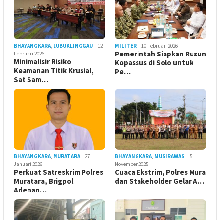
BHAYANGKARA
,
LUBUKLINGGAU
12
MILITER
10 Februari 2026
Pemerintah Siapkan Rusun
Februari 2026
Minimalisir Risiko
Kopassus di Solo untuk
Keamanan Titik Krusial,
Pe…
Sat Sam…
BHAYANGKARA
,
MURATARA
27
BHAYANGKARA
,
MUSIRAWAS
5
Januari 2026
November 2025
Perkuat Satreskrim Polres
Cuaca Ekstrim, Polres Mura
Muratara, Brigpol
dan Stakeholder Gelar A…
Adenan…