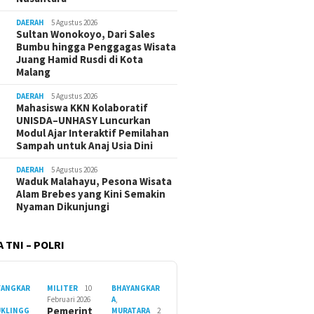
DAERAH
5 Agustus 2026
Sultan Wonokoyo, Dari Sales
Bumbu hingga Penggagas Wisata
Juang Hamid Rusdi di Kota
Malang
DAERAH
5 Agustus 2026
Mahasiswa KKN Kolaboratif
UNISDA–UNHASY Luncurkan
Modul Ajar Interaktif Pemilahan
Sampah untuk Anaj Usia Dini
DAERAH
5 Agustus 2026
Waduk Malahayu, Pesona Wisata
Alam Brebes yang Kini Semakin
Nyaman Dikunjungi
 TNI – POLRI
YANGKAR
MILITER
10
BHAYANGKAR
Februari 2026
A
,
Pemerint
UKLINGG
MURATARA
2