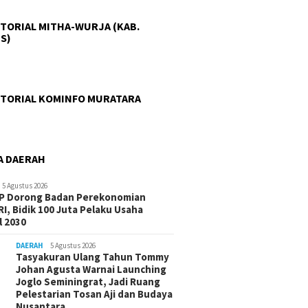
TORIAL MITHA-WURJA (KAB.
S)
TORIAL KOMINFO MURATARA
A DAERAH
5 Agustus 2026
-P Dorong Badan Perekonomian
I, Bidik 100 Juta Pelaku Usaha
 2030
DAERAH
5 Agustus 2026
Tasyakuran Ulang Tahun Tommy
Johan Agusta Warnai Launching
Joglo Seminingrat, Jadi Ruang
Pelestarian Tosan Aji dan Budaya
Nusantara