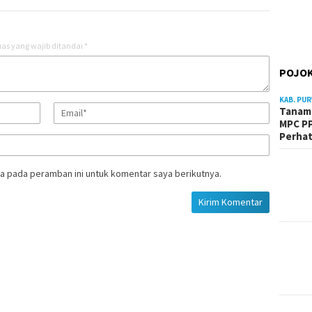
as yang wajib ditandai
*
POJOK
KAB. PU
Tanam 
MPC PP
Perhat
a pada peramban ini untuk komentar saya berikutnya.