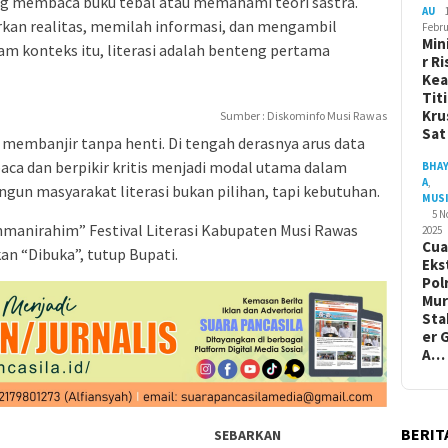
ang membaca buku tebal atau memahami teori sastra.
AU
kan realitas, memilah informasi, dan mengambil
Febru
Min
m konteks itu, literasi adalah benteng pertama
r Ri
Ke
Tit
Kru
Sumber : Diskominfo Musi Rawas
Sa
 membanjir tanpa henti. Di tengah derasnya arus data
a dan berpikir kritis menjadi modal utama dalam
BHA
A
,
ngun masyarakat literasi bukan pilihan, tapi kebutuhan.
MUS
5 
manirahim” Festival Literasi Kabupaten Musi Rawas
2025
Cua
an “Dibuka”, tutup Bupati.
Eks
Pol
Mur
Sta
er 
A…
BERIT
SEBARKAN