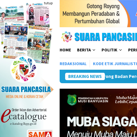
Loncat
tutup
ke
konten
HOME
BERITA
POLITIK
PER
REDAKSIONAL
KODE ETIK JURNALIST
APKLI-P Dorong Badan Perekonomian UMKM RI, Bidik
BREAKING NEWS