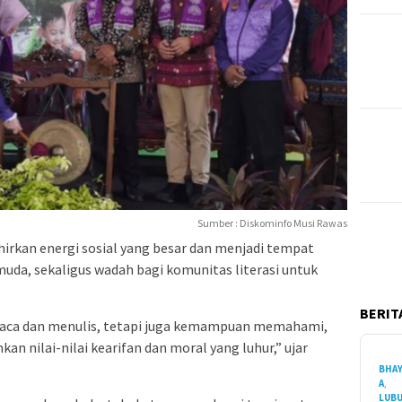
Sumber : Diskominfo Musi Rawas
ahirkan energi sosial yang besar dan menjadi tempat
muda, sekaligus wadah bagi komunitas literasi untuk
BERITA
baca dan menulis, tetapi juga kemampuan memahami,
 nilai-nilai kearifan dan moral yang luhur,” ujar
BHA
A
,
LUB