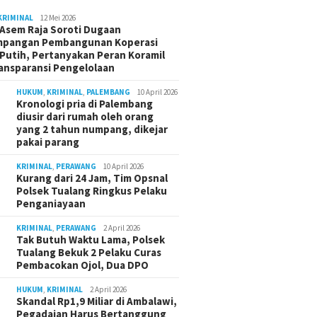
KRIMINAL
12 Mei 2026
Asem Raja Soroti Dugaan
mpangan Pembangunan Koperasi
Putih, Pertanyakan Peran Koramil
ansparansi Pengelolaan
HUKUM
,
KRIMINAL
,
PALEMBANG
10 April 2026
Kronologi pria di Palembang
diusir dari rumah oleh orang
yang 2 tahun numpang, dikejar
pakai parang
KRIMINAL
,
PERAWANG
10 April 2026
Kurang dari 24 Jam, Tim Opsnal
Polsek Tualang Ringkus Pelaku
Penganiayaan
KRIMINAL
,
PERAWANG
2 April 2026
Tak Butuh Waktu Lama, Polsek
Tualang Bekuk 2 Pelaku Curas
Pembacokan Ojol, Dua DPO
HUKUM
,
KRIMINAL
2 April 2026
Skandal Rp1,9 Miliar di Ambalawi,
Pegadaian Harus Bertanggung