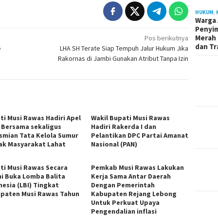
HUKUM
,
Warga 
Penyi
Merah 
Pos berikutnya
dan Tr
e
LHA SH Terate Siap Tempuh Jalur Hukum Jika
Rakornas di Jambi Gunakan Atribut Tanpa Izin
ti Musi Rawas Hadiri Apel
Wakil Bupati Musi Rawas
r Bersama sekaligus
Hadiri Rakerda I dan
smian Tata Kelola Sumur
Pelantikan DPC Partai Amanat
ak Masyarakat Lahat
Nasional (PAN)
ti Musi Rawas Secara
Pemkab Musi Rawas Lakukan
i Buka Lomba Balita
Kerja Sama Antar Daerah
nesia (LBI) Tingkat
Dengan Pemerintah
paten Musi Rawas Tahun
Kabupaten Rejang Lebong
Untuk Perkuat Upaya
Pengendalian inflasi