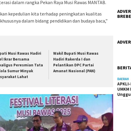
Literasi dalam rangka Pekan Raya Musi Rawas MANTAB.
ADVER
pakan kepedulian kita terhadap peningkatan kualitas
BREBE
khususnya dalam bidang pendidikan dan budaya baca,”
ADVER
pati Musi Rawas Hadiri
Wakil Bupati Musi Rawas
el Ikrar Bersama
Hadiri Rakerda I dan
kaligus Peresmian Tata
Pelantikan DPC Partai
BERIT
lola Sumur Minyak
Amanat Nasional (PAN)
syarakat Lahat
DAERAH
APKLI
UMKM R
Unggul