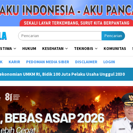
Pencarian
ISTIWA
HUKUM
KESEHATAN
TEKNOBIS
KOMUNITAS
IK
KARIR
PEDOMAN MEDIA SIBER
DISCLAIMER
LOGIN
 100 Juta Pelaku Usaha Unggul 2030
Tasyakuran Ulang Ta