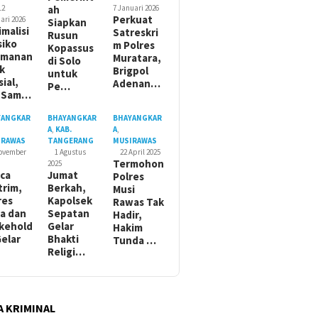
12
ah
7 Januari 2026
Perkuat
ari 2026
Siapkan
imalisi
Satreskri
Rusun
siko
m Polres
Kopassus
amanan
Muratara,
di Solo
ik
Brigpol
untuk
sial,
Adenan…
Pe…
t Sam…
YANGKAR
BHAYANGKAR
BHAYANGKAR
A
,
KAB.
A
,
IRAWAS
TANGERANG
MUSIRAWAS
November
1 Agustus
22 April 2025
Termohon
2025
ca
Jumat
Polres
trim,
Berkah,
Musi
res
Kapolsek
Rawas Tak
a dan
Sepatan
Hadir,
kehold
Gelar
Hakim
Gelar
Bhakti
Tunda …
Religi…
A KRIMINAL