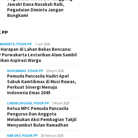
Jawab! Dana Nasabah Raib,
Pegadaian Diminta Jangan
Bungkam!
 PP
RWAKARTA
,
POJOK PP
7 Juni 2026
Harapan di Lahan Bekas Bencana:
 Purwakarta Lestarikan Alam Sambil
ikan Aspirasi Warga
MUSIRAWAS
,
POJOK PP
29 April 2026
Pemuda Pancasila Hadiri Apel
Sabuk Kamtibmas di Musi Rawas,
Perkuat Sinergi Menuju
Indonesia Emas 2045
LUBUKLINGGAU
,
POJOK PP
5 Maret 2026
Ketua MPC Pemuda Pancasila
Pengurus Dan Anggota
Melakukan Aksi Pembagian Takjil
Menyambut Bulan Ramadhan
KAB OKU
,
POJOK PP
28 Februari 2026