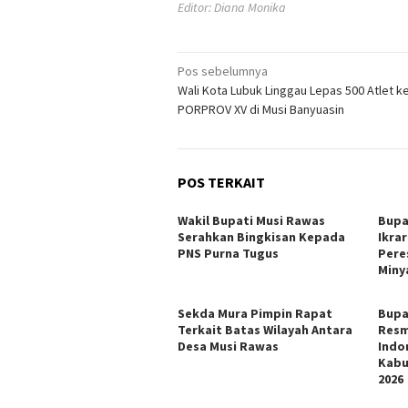
Editor: Diana Monika
Navigasi
Pos sebelumnya
Wali Kota Lubuk Linggau Lepas 500 Atlet k
pos
PORPROV XV di Musi Banyuasin
POS TERKAIT
Wakil Bupati Musi Rawas
Bupa
Serahkan Bingkisan Kepada
Ikra
PNS Purna Tugus
Pere
Miny
Sekda Mura Pimpin Rapat
Bupa
Terkait Batas Wilayah Antara
Resm
Desa Musi Rawas
Indo
Kabu
2026