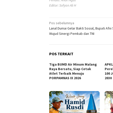
Penulis: Andri Agus
Editor: Sofyan Ali H
Navigasi
Pos sebelumnya
Lanal Dumai Gelar Bakti Sosial, Bupati Afni
pos
Wujud Sinergi Pemkab dan TNI
POS TERKAIT
Tiga BUMD Air Minum Malang
APKL
Raya Bersatu, Siap Cetak
Pere
Atlet Terbaik Menuju
100 
PORPAMNAS IX 2026
2030