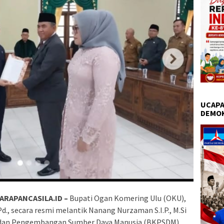
UCAPA
DEMO
ARAPANCASILA.ID –
Bupati Ogan Komering Ulu (OKU),
Pd., secara resmi melantik Nanang Nurzaman S.I.P., M.Si
 dan Pengembangan Sumber Daya Manusia (BKPSDM)