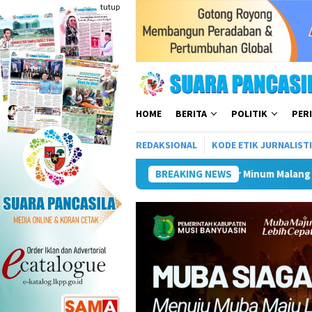
Loncat
tutup
ke
konten
HOME
BERITA
POLITIK
PER
REDAKSIONAL
KODE ETIK JURNALIST
Tiga BUMD Air Minum Malang Raya Bersatu, Siap Ceta
BREAKING NEWS