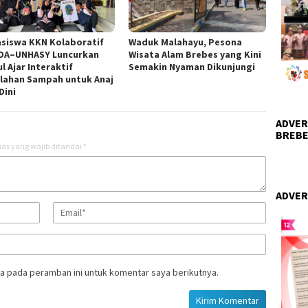
siswa KKN Kolaboratif
Waduk Malahayu, Pesona
DA–UNHASY Luncurkan
Wisata Alam Brebes yang Kini
l Ajar Interaktif
Semakin Nyaman Dikunjungi
lahan Sampah untuk Anaj
Dini
ADVER
BREBE
as yang wajib ditandai
*
ADVER
a pada peramban ini untuk komentar saya berikutnya.