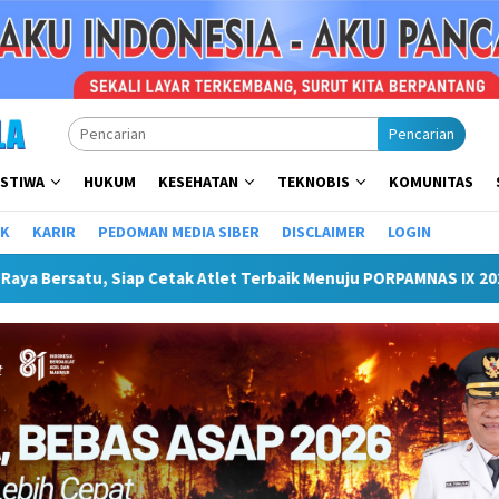
Pencarian
ISTIWA
HUKUM
KESEHATAN
TEKNOBIS
KOMUNITAS
IK
KARIR
PEDOMAN MEDIA SIBER
DISCLAIMER
LOGIN
k Atlet Terbaik Menuju PORPAMNAS IX 2026
Lomba Turname