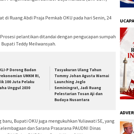
at di Ruang Abdi Praja Pemkab OKU pada hari Senin, 24
UCAPA
 Prosesi pelantikan ditandai dengan pengucapan sumpah
 Bupati Teddy Meilwansyah.
KLI-P Dorong Badan
Tasyakuran Ulang Tahun
rekonomian UMKM RI,
Tommy Johan Agusta Warnai
dik 100 Juta Pelaku
Launching Joglo
aha Unggul 2030
Seminingrat, Jadi Ruang
Pelestarian Tosan Aji dan
Budaya Nusantara
ADVER
 baru, Bupati OKU juga mengukuhkan Yuliawati SE, yang
Kelembagaan dan Sarana Prasarana PAUDNI Dinas