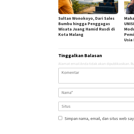
Sultan Wonokoyo, Dari Sales
Maha
Bumbu hingga Penggagas
UNIS
Wisata Juang Hamid Rusdi di
Modu
Kota Malang
Pemi
Usia 
Tinggalkan Balasan
Alamat email Anda tidak akan dipublikasikan.
Ru
Simpan nama, email, dan situs web say