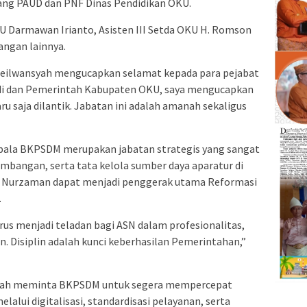
ang PAUD dan PNF Dinas Pendidikan OKU.
 OKU Darmawan Irianto, Asisten III Setda OKU H. Romson
dangan lainnya.
Meilwansyah mengucapkan selamat kepada para pejabat
badi dan Pemerintah Kabupaten OKU, saya mengucapkan
u saja dilantik. Jabatan ini adalah amanah sekaligus
pala BKPSDM merupakan jabatan strategis yang sangat
angan, serta tata kelola sumber daya aparatur di
 Nurzaman dapat menjadi penggerak utama Reformasi
.
s menjadi teladan bagi ASN dalam profesionalitas,
in. Disiplin adalah kunci keberhasilan Pemerintahan,”
ansyah meminta BKPSDM untuk segera mempercepat
alui digitalisasi, standardisasi pelayanan, serta