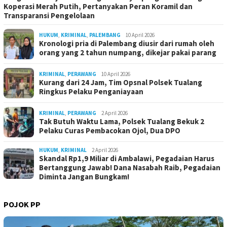
Koperasi Merah Putih, Pertanyakan Peran Koramil dan
Transparansi Pengelolaan
HUKUM
,
KRIMINAL
,
PALEMBANG
10 April 2026
Kronologi pria di Palembang diusir dari rumah oleh
orang yang 2 tahun numpang, dikejar pakai parang
KRIMINAL
,
PERAWANG
10 April 2026
Kurang dari 24 Jam, Tim Opsnal Polsek Tualang
Ringkus Pelaku Penganiayaan
KRIMINAL
,
PERAWANG
2 April 2026
Tak Butuh Waktu Lama, Polsek Tualang Bekuk 2
Pelaku Curas Pembacokan Ojol, Dua DPO
HUKUM
,
KRIMINAL
2 April 2026
Skandal Rp1,9 Miliar di Ambalawi, Pegadaian Harus
Bertanggung Jawab! Dana Nasabah Raib, Pegadaian
Diminta Jangan Bungkam!
POJOK PP