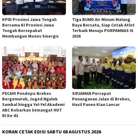
KPID Provinsi Jawa Tengah
Tiga BUMD Air Minum Malang
Bersama KI Provinsi Jawa
Raya Bersatu, Siap Cetak Atlet
Tengah Bersepakat
Terbaik Menuju PORPAMNAS IX
Membangun Monev Sinergis
2026
PECAH! Pendopo Brebes
SIPJAMAN Percepat
Bergemuruh, Joged Ngulek
Penanganan Jalan di Brebes,
Sambal hingga Yel-Yel Akademi
Hasil Panen Kian Lancar
ABC Kobarkan Semangat HUT
RI Ke-81
KORAN CETAK EDISI SABTU 08 AGUSTUS 2026