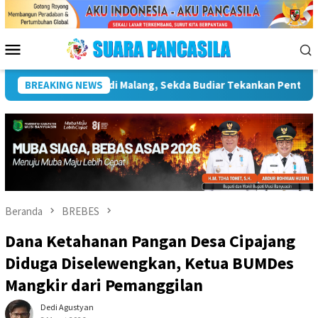
Loncat
ke
konten
Menu
Mobile
ruktur Kebudayaan
BREAKING NEWS
Wakil Wali Kota Lepas Lomba Gerak Ja
Beranda
BREBES
Dana Ketahanan Pangan Desa Cipajang
Diduga Diselewengkan, Ketua BUMDes
Mangkir dari Pemanggilan
Dedi Agustyan