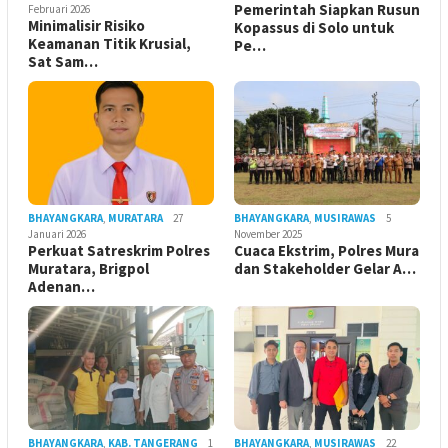
Pemerintah Siapkan Rusun
Februari 2026
Minimalisir Risiko
Kopassus di Solo untuk
Keamanan Titik Krusial,
Pe…
Sat Sam…
BHAYANGKARA
,
MURATARA
27
BHAYANGKARA
,
MUSIRAWAS
5
Januari 2026
November 2025
Perkuat Satreskrim Polres
Cuaca Ekstrim, Polres Mura
Muratara, Brigpol
dan Stakeholder Gelar A…
Adenan…
BHAYANGKARA
,
KAB. TANGERANG
1
BHAYANGKARA
,
MUSIRAWAS
22