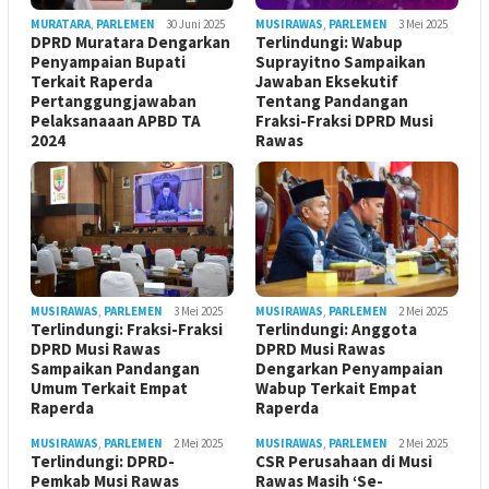
MURATARA
,
PARLEMEN
30 Juni 2025
MUSIRAWAS
,
PARLEMEN
3 Mei 2025
DPRD Muratara Dengarkan
Terlindungi: Wabup
Penyampaian Bupati
Suprayitno Sampaikan
Terkait Raperda
Jawaban Eksekutif
Pertanggungjawaban
Tentang Pandangan
Pelaksanaaan APBD TA
Fraksi-Fraksi DPRD Musi
2024
Rawas
MUSIRAWAS
,
PARLEMEN
3 Mei 2025
MUSIRAWAS
,
PARLEMEN
2 Mei 2025
Terlindungi: Fraksi-Fraksi
Terlindungi: Anggota
DPRD Musi Rawas
DPRD Musi Rawas
Sampaikan Pandangan
Dengarkan Penyampaian
Umum Terkait Empat
Wabup Terkait Empat
Raperda
Raperda
MUSIRAWAS
,
PARLEMEN
2 Mei 2025
MUSIRAWAS
,
PARLEMEN
2 Mei 2025
Terlindungi: DPRD-
CSR Perusahaan di Musi
Pemkab Musi Rawas
Rawas Masih ‘Se-