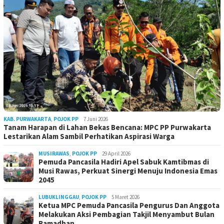
KAB. PURWAKARTA
,
POJOK PP
7 Juni 2026
Tanam Harapan di Lahan Bekas Bencana: MPC PP Purwakarta
Lestarikan Alam Sambil Perhatikan Aspirasi Warga
MUSIRAWAS
,
POJOK PP
29 April 2026
Pemuda Pancasila Hadiri Apel Sabuk Kamtibmas di
Musi Rawas, Perkuat Sinergi Menuju Indonesia Emas
2045
LUBUKLINGGAU
,
POJOK PP
5 Maret 2026
Ketua MPC Pemuda Pancasila Pengurus Dan Anggota
Melakukan Aksi Pembagian Takjil Menyambut Bulan
Ramadhan