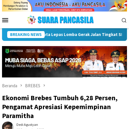
Loncat
ke
konten
Menu
Mobile
Meriahkan HUT ke-81 RI
BREAKING NEWS
Pemkot Lubuk Linggau Sosialisas
Beranda
BREBES
Ekonomi Brebes Tumbuh 6,28 Persen,
Pengamat Apresiasi Kepemimpinan
Paramitha
Dedi Agustyan