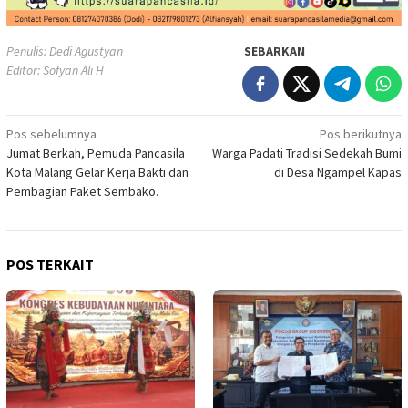
Penulis: Dedi Agustyan
SEBARKAN
Editor: Sofyan Ali H
Navigasi
Pos sebelumnya
Pos berikutnya
Jumat Berkah, Pemuda Pancasila
Warga Padati Tradisi Sedekah Bumi
pos
Kota Malang Gelar Kerja Bakti dan
di Desa Ngampel Kapas
Pembagian Paket Sembako.
POS TERKAIT