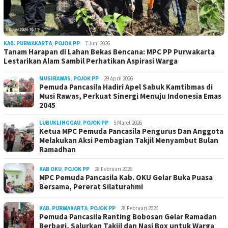
KAB. PURWAKARTA
,
POJOK PP
7 Juni 2026
Tanam Harapan di Lahan Bekas Bencana: MPC PP Purwakarta
Lestarikan Alam Sambil Perhatikan Aspirasi Warga
MUSIRAWAS
,
POJOK PP
29 April 2026
Pemuda Pancasila Hadiri Apel Sabuk Kamtibmas di
Musi Rawas, Perkuat Sinergi Menuju Indonesia Emas
2045
LUBUKLINGGAU
,
POJOK PP
5 Maret 2026
Ketua MPC Pemuda Pancasila Pengurus Dan Anggota
Melakukan Aksi Pembagian Takjil Menyambut Bulan
Ramadhan
KAB OKU
,
POJOK PP
28 Februari 2026
MPC Pemuda Pancasila Kab. OKU Gelar Buka Puasa
Bersama, Pererat Silaturahmi
KAB. PURWAKARTA
,
POJOK PP
28 Februari 2026
Pemuda Pancasila Ranting Bobosan Gelar Ramadan
Berbagi, Salurkan Takjil dan Nasi Box untuk Warga