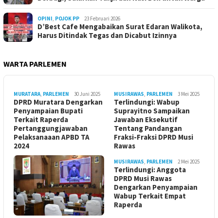
OPINI
,
POJOK PP
23 Februari 2026
D’Best Cafe Mengabaikan Surat Edaran Walikota,
Harus Ditindak Tegas dan Dicabut Izinnya
WARTA PARLEMEN
MURATARA
,
PARLEMEN
30 Juni 2025
MUSIRAWAS
,
PARLEMEN
3 Mei 2025
DPRD Muratara Dengarkan
Terlindungi: Wabup
Penyampaian Bupati
Suprayitno Sampaikan
Terkait Raperda
Jawaban Eksekutif
Pertanggungjawaban
Tentang Pandangan
Pelaksanaaan APBD TA
Fraksi-Fraksi DPRD Musi
2024
Rawas
MUSIRAWAS
,
PARLEMEN
2 Mei 2025
Terlindungi: Anggota
DPRD Musi Rawas
Dengarkan Penyampaian
Wabup Terkait Empat
Raperda