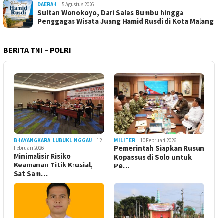
DAERAH
5 Agustus 2026
Sultan Wonokoyo, Dari Sales Bumbu hingga
Penggagas Wisata Juang Hamid Rusdi di Kota Malang
BERITA TNI – POLRI
BHAYANGKARA
,
LUBUKLINGGAU
12
MILITER
10 Februari 2026
Pemerintah Siapkan Rusun
Februari 2026
Minimalisir Risiko
Kopassus di Solo untuk
Keamanan Titik Krusial,
Pe…
Sat Sam…