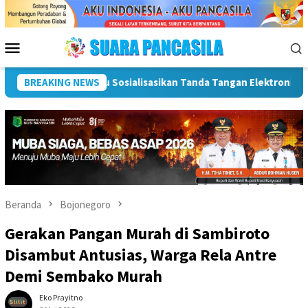
Loncat
ke
konten
Menu
Mobile
uk Percepatan SPBE
BREAKING NEWS
Dorong UMKM Naik Kelas, Ratu Dewa T
Beranda
Bojonegoro
Gerakan Pangan Murah di Sambiroto
Disambut Antusias, Warga Rela Antre
Demi Sembako Murah
Eko Prayitno