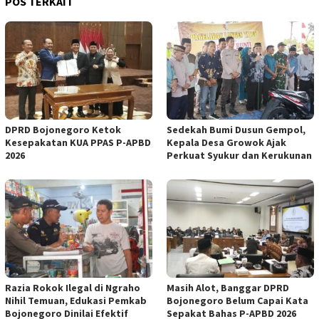
POS TERKAIT
DPRD Bojonegoro Ketok
Sedekah Bumi Dusun Gempol,
Kesepakatan KUA PPAS P-APBD
Kepala Desa Growok Ajak
2026
Perkuat Syukur dan Kerukunan
Razia Rokok Ilegal di Ngraho
Masih Alot, Banggar DPRD
Nihil Temuan, Edukasi Pemkab
Bojonegoro Belum Capai Kata
Bojonegoro Dinilai Efektif
Sepakat Bahas P-APBD 2026