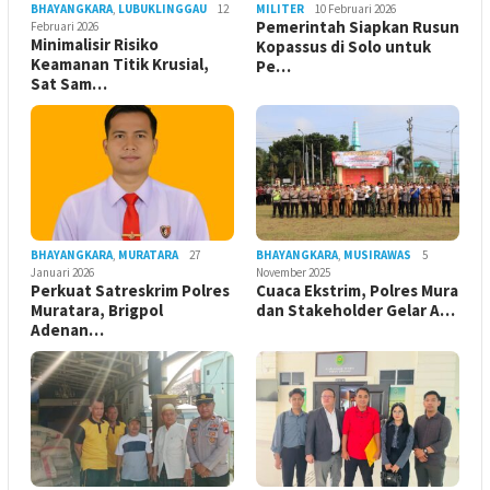
BHAYANGKARA
,
LUBUKLINGGAU
12
MILITER
10 Februari 2026
Pemerintah Siapkan Rusun
Februari 2026
Minimalisir Risiko
Kopassus di Solo untuk
Keamanan Titik Krusial,
Pe…
Sat Sam…
BHAYANGKARA
,
MURATARA
27
BHAYANGKARA
,
MUSIRAWAS
5
Januari 2026
November 2025
Perkuat Satreskrim Polres
Cuaca Ekstrim, Polres Mura
Muratara, Brigpol
dan Stakeholder Gelar A…
Adenan…