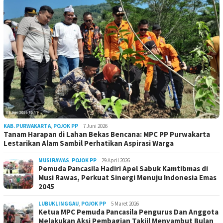
KAB. PURWAKARTA
,
POJOK PP
7 Juni 2026
Tanam Harapan di Lahan Bekas Bencana: MPC PP Purwakarta
Lestarikan Alam Sambil Perhatikan Aspirasi Warga
MUSIRAWAS
,
POJOK PP
29 April 2026
Pemuda Pancasila Hadiri Apel Sabuk Kamtibmas di
Musi Rawas, Perkuat Sinergi Menuju Indonesia Emas
2045
LUBUKLINGGAU
,
POJOK PP
5 Maret 2026
Ketua MPC Pemuda Pancasila Pengurus Dan Anggota
Melakukan Aksi Pembagian Takjil Menyambut Bulan