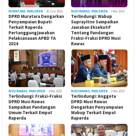
MURATARA
,
PARLEMEN
30 Juni 2025
MUSIRAWAS
,
PARLEMEN
3 Mei 2025
DPRD Muratara Dengarkan
Terlindungi: Wabup
Penyampaian Bupati
Suprayitno Sampaikan
Terkait Raperda
Jawaban Eksekutif
Pertanggungjawaban
Tentang Pandangan
Pelaksanaaan APBD TA
Fraksi-Fraksi DPRD Musi
2024
Rawas
MUSIRAWAS
,
PARLEMEN
3 Mei 2025
MUSIRAWAS
,
PARLEMEN
2 Mei 2025
Terlindungi: Fraksi-Fraksi
Terlindungi: Anggota
DPRD Musi Rawas
DPRD Musi Rawas
Sampaikan Pandangan
Dengarkan Penyampaian
Umum Terkait Empat
Wabup Terkait Empat
Raperda
Raperda