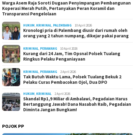
Warga Asem Raja Soroti Dugaan Penyimpangan Pembangunan
Koperasi Merah Putih, Pertanyakan Peran Koramil dan
Transparansi Pengelolaan
HUKUM
,
KRIMINAL
,
PALEMBANG
10 April 2026
Kronologi pria di Palembang diusir dari rumah oleh
orang yang 2 tahun numpang, dikejar pakai parang
KRIMINAL
,
PERAWANG
10 April 2026
Kurang dari 24 Jam, Tim Opsnal Polsek Tualang
Ringkus Pelaku Penganiayaan
KRIMINAL
,
PERAWANG
2 April 2026
Tak Butuh Waktu Lama, Polsek Tualang Bekuk 2
Pelaku Curas Pembacokan Ojol, Dua DPO
HUKUM
,
KRIMINAL
2 April 2026
Skandal Rp1,9 Miliar di Ambalawi, Pegadaian Harus
Bertanggung Jawab! Dana Nasabah Raib, Pegadaian
Diminta Jangan Bungkam!
POJOK PP