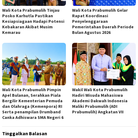
Wali Kota Prabumulih Tinjau
Wali Kota Prabumulih Gelar
Posko Karhutla Pastikan
Rapat Koordinasi
Kesiapsiagaan Hadapi Potensi
Penyelenggaraan
Kebakaran Akibat Musim
Pemerintahan Daerah Periode
Kemarau
Bulan Agustus 2026
Wali Kota Prabumulih Pimpin
Wakil Wali Kota Prabumulih
Apel Bulanan, Serahkan Piala
Hadiri Wisuda Mahasiswa
Bergilir Kementerian Pemuda
Akademi Dakwah Indonesia
dan Olahraga (Kemenpora) RI
Maliki Prabumulih (ADI
Serta penampilan Drumband
Prabumulih) Angkatan VII
Canka Adhiswara SMA Negeri 6
Tinggalkan Balasan