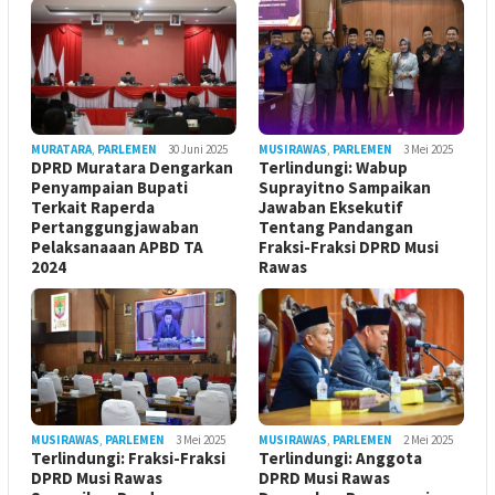
MURATARA
,
PARLEMEN
30 Juni 2025
MUSIRAWAS
,
PARLEMEN
3 Mei 2025
DPRD Muratara Dengarkan
Terlindungi: Wabup
Penyampaian Bupati
Suprayitno Sampaikan
Terkait Raperda
Jawaban Eksekutif
Pertanggungjawaban
Tentang Pandangan
Pelaksanaaan APBD TA
Fraksi-Fraksi DPRD Musi
2024
Rawas
MUSIRAWAS
,
PARLEMEN
3 Mei 2025
MUSIRAWAS
,
PARLEMEN
2 Mei 2025
Terlindungi: Fraksi-Fraksi
Terlindungi: Anggota
DPRD Musi Rawas
DPRD Musi Rawas