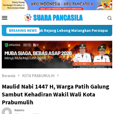
Loncat
ke
konten
Menu
Mobile
1
BREAKING NEWS
Plt Bupati Hadiri Pemusnahan Barang Bukti 88 Perkara D
Beranda
KOTA PRABUMULIH
Maulid Nabi 1447 H, Warga Patih Galung
Sambut Kehadiran Wakil Wali Kota
Prabumulih
Roberto