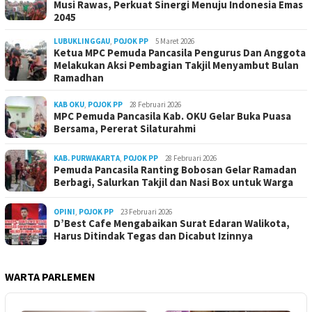
Musi Rawas, Perkuat Sinergi Menuju Indonesia Emas
2045
LUBUKLINGGAU
,
POJOK PP
5 Maret 2026
Ketua MPC Pemuda Pancasila Pengurus Dan Anggota
Melakukan Aksi Pembagian Takjil Menyambut Bulan
Ramadhan
KAB OKU
,
POJOK PP
28 Februari 2026
MPC Pemuda Pancasila Kab. OKU Gelar Buka Puasa
Bersama, Pererat Silaturahmi
KAB. PURWAKARTA
,
POJOK PP
28 Februari 2026
Pemuda Pancasila Ranting Bobosan Gelar Ramadan
Berbagi, Salurkan Takjil dan Nasi Box untuk Warga
OPINI
,
POJOK PP
23 Februari 2026
D’Best Cafe Mengabaikan Surat Edaran Walikota,
Harus Ditindak Tegas dan Dicabut Izinnya
WARTA PARLEMEN