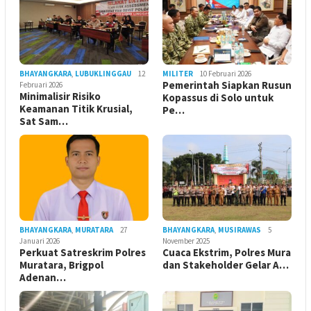
BHAYANGKARA
,
LUBUKLINGGAU
12
MILITER
10 Februari 2026
Pemerintah Siapkan Rusun
Februari 2026
Minimalisir Risiko
Kopassus di Solo untuk
Keamanan Titik Krusial,
Pe…
Sat Sam…
BHAYANGKARA
,
MURATARA
27
BHAYANGKARA
,
MUSIRAWAS
5
Januari 2026
November 2025
Perkuat Satreskrim Polres
Cuaca Ekstrim, Polres Mura
Muratara, Brigpol
dan Stakeholder Gelar A…
Adenan…