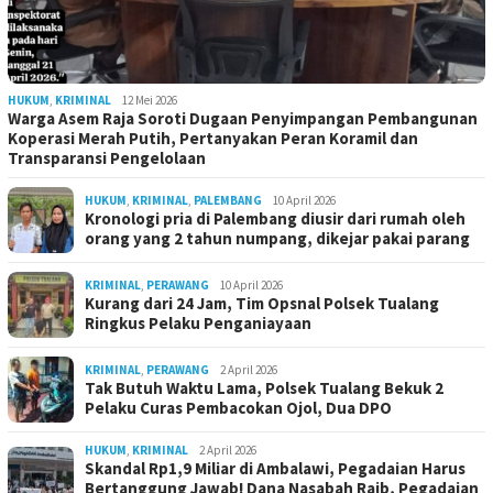
HUKUM
,
KRIMINAL
12 Mei 2026
Warga Asem Raja Soroti Dugaan Penyimpangan Pembangunan
Koperasi Merah Putih, Pertanyakan Peran Koramil dan
Transparansi Pengelolaan
HUKUM
,
KRIMINAL
,
PALEMBANG
10 April 2026
Kronologi pria di Palembang diusir dari rumah oleh
orang yang 2 tahun numpang, dikejar pakai parang
KRIMINAL
,
PERAWANG
10 April 2026
Kurang dari 24 Jam, Tim Opsnal Polsek Tualang
Ringkus Pelaku Penganiayaan
KRIMINAL
,
PERAWANG
2 April 2026
Tak Butuh Waktu Lama, Polsek Tualang Bekuk 2
Pelaku Curas Pembacokan Ojol, Dua DPO
HUKUM
,
KRIMINAL
2 April 2026
Skandal Rp1,9 Miliar di Ambalawi, Pegadaian Harus
Bertanggung Jawab! Dana Nasabah Raib, Pegadaian