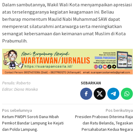
Dalam sambutannya, Wakil Wali Kota menyampaikan apresiasi
atas terselenggaranya kegiatan keagamaan ini. Beliau
berharap momentum Maulid Nabi Muhammad SAW dapat
mempererat silaturahmi antarwarga serta meningkatkan
semangat kebersamaan dan keimanan umat Muslim di Kota
Prabumulih.
Penulis: Roberto
SEBARKAN
Editor: Diana Monika
Navigasi
Pos sebelumnya
Pos berikutnya
Ketum PWDPI Soroti Dana Hibah
Presiden Prabowo Diterima Raja
pos
Pemkot Bandar Lampung ke Kejati
dan Ratu Belanda, Tegaskan
dan Polda Lampung.
Persahabatan Kedua Negara