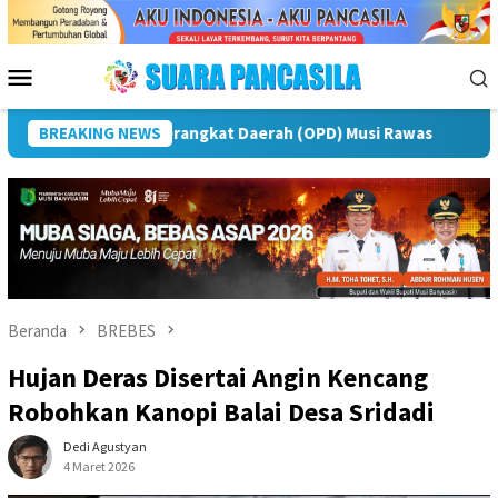
Loncat
ke
konten
Menu
Mobile
BREAKING NEWS
Puncak Peringatan IPeKB Ke-19, Plt Bupati Rejang Lebon
Beranda
BREBES
Hujan Deras Disertai Angin Kencang
Robohkan Kanopi Balai Desa Sridadi
Dedi Agustyan
4 Maret 2026