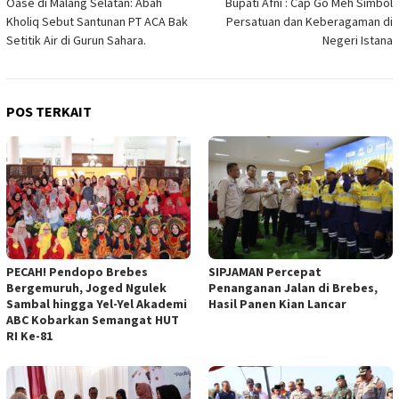
Oase di Malang Selatan: Abah
Bupati Afni : Cap Go Meh Simbol
pos
Kholiq Sebut Santunan PT ACA Bak
Persatuan dan Keberagaman di
Setitik Air di Gurun Sahara.
Negeri Istana
POS TERKAIT
PECAH! Pendopo Brebes
SIPJAMAN Percepat
Bergemuruh, Joged Ngulek
Penanganan Jalan di Brebes,
Sambal hingga Yel-Yel Akademi
Hasil Panen Kian Lancar
ABC Kobarkan Semangat HUT
RI Ke-81