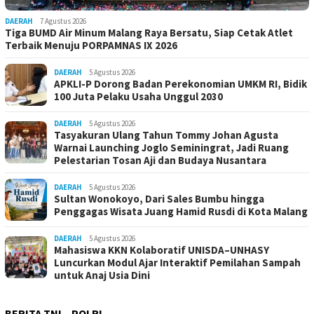
DAERAH
7 Agustus 2026
Tiga BUMD Air Minum Malang Raya Bersatu, Siap Cetak Atlet
Terbaik Menuju PORPAMNAS IX 2026
DAERAH
5 Agustus 2026
APKLI-P Dorong Badan Perekonomian UMKM RI, Bidik
100 Juta Pelaku Usaha Unggul 2030
DAERAH
5 Agustus 2026
Tasyakuran Ulang Tahun Tommy Johan Agusta
Warnai Launching Joglo Seminingrat, Jadi Ruang
Pelestarian Tosan Aji dan Budaya Nusantara
DAERAH
5 Agustus 2026
Sultan Wonokoyo, Dari Sales Bumbu hingga
Penggagas Wisata Juang Hamid Rusdi di Kota Malang
DAERAH
5 Agustus 2026
Mahasiswa KKN Kolaboratif UNISDA–UNHASY
Luncurkan Modul Ajar Interaktif Pemilahan Sampah
untuk Anaj Usia Dini
BERITA TNI – POLRI