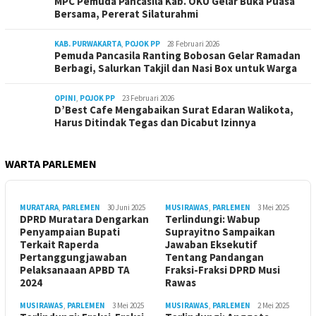
MPC Pemuda Pancasila Kab. OKU Gelar Buka Puasa
Bersama, Pererat Silaturahmi
KAB. PURWAKARTA
,
POJOK PP
28 Februari 2026
Pemuda Pancasila Ranting Bobosan Gelar Ramadan
Berbagi, Salurkan Takjil dan Nasi Box untuk Warga
OPINI
,
POJOK PP
23 Februari 2026
D’Best Cafe Mengabaikan Surat Edaran Walikota,
Harus Ditindak Tegas dan Dicabut Izinnya
WARTA PARLEMEN
MURATARA
,
PARLEMEN
30 Juni 2025
MUSIRAWAS
,
PARLEMEN
3 Mei 2025
DPRD Muratara Dengarkan
Terlindungi: Wabup
Penyampaian Bupati
Suprayitno Sampaikan
Terkait Raperda
Jawaban Eksekutif
Pertanggungjawaban
Tentang Pandangan
Pelaksanaaan APBD TA
Fraksi-Fraksi DPRD Musi
2024
Rawas
MUSIRAWAS
,
PARLEMEN
3 Mei 2025
MUSIRAWAS
,
PARLEMEN
2 Mei 2025