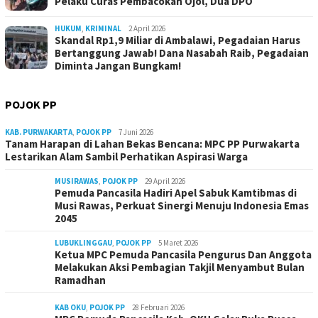
Pelaku Curas Pembacokan Ojol, Dua DPO
HUKUM
,
KRIMINAL
2 April 2026
Skandal Rp1,9 Miliar di Ambalawi, Pegadaian Harus
Bertanggung Jawab! Dana Nasabah Raib, Pegadaian
Diminta Jangan Bungkam!
POJOK PP
KAB. PURWAKARTA
,
POJOK PP
7 Juni 2026
Tanam Harapan di Lahan Bekas Bencana: MPC PP Purwakarta
Lestarikan Alam Sambil Perhatikan Aspirasi Warga
MUSIRAWAS
,
POJOK PP
29 April 2026
Pemuda Pancasila Hadiri Apel Sabuk Kamtibmas di
Musi Rawas, Perkuat Sinergi Menuju Indonesia Emas
2045
LUBUKLINGGAU
,
POJOK PP
5 Maret 2026
Ketua MPC Pemuda Pancasila Pengurus Dan Anggota
Melakukan Aksi Pembagian Takjil Menyambut Bulan
Ramadhan
KAB OKU
,
POJOK PP
28 Februari 2026