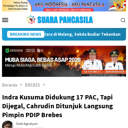
Loncat
ke
konten
Menu
Mobile
rastruktur Kebudayaan
BREAKING NEWS
Wakil Wali Kota Lepas Lomba Gera
Beranda
BREBES
Indra Kusuma Didukung 17 PAC, Tapi
Dijegal, Cahrudin Ditunjuk Langsung
Pimpin PDIP Brebes
Dedi Agustyan