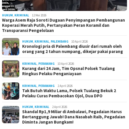
HUKUM
,
KRIMINAL
12 Mei 2026
Warga Asem Raja Soroti Dugaan Penyimpangan Pembangunan
Koperasi Merah Putih, Pertanyakan Peran Koramil dan
Transparansi Pengelolaan
HUKUM
,
KRIMINAL
,
PALEMBANG
10 April 2026
Kronologi pria di Palembang diusir dari rumah oleh
orang yang 2 tahun numpang, dikejar pakai parang
KRIMINAL
,
PERAWANG
10 April 2026
Kurang dari 24 Jam, Tim Opsnal Polsek Tualang
Ringkus Pelaku Penganiayaan
KRIMINAL
,
PERAWANG
2 April 2026
Tak Butuh Waktu Lama, Polsek Tualang Bekuk 2
Pelaku Curas Pembacokan Ojol, Dua DPO
HUKUM
,
KRIMINAL
2 April 2026
Skandal Rp1,9 Miliar di Ambalawi, Pegadaian Harus
Bertanggung Jawab! Dana Nasabah Raib, Pegadaian
Diminta Jangan Bungkam!