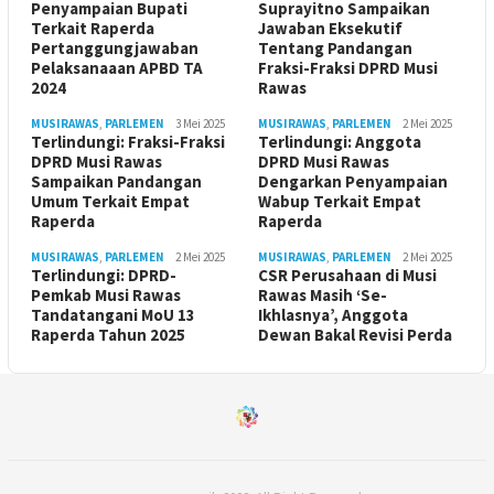
Penyampaian Bupati
Suprayitno Sampaikan
Terkait Raperda
Jawaban Eksekutif
Pertanggungjawaban
Tentang Pandangan
Pelaksanaaan APBD TA
Fraksi-Fraksi DPRD Musi
2024
Rawas
MUSIRAWAS
,
PARLEMEN
3 Mei 2025
MUSIRAWAS
,
PARLEMEN
2 Mei 2025
Terlindungi: Fraksi-Fraksi
Terlindungi: Anggota
DPRD Musi Rawas
DPRD Musi Rawas
Sampaikan Pandangan
Dengarkan Penyampaian
Umum Terkait Empat
Wabup Terkait Empat
Raperda
Raperda
MUSIRAWAS
,
PARLEMEN
2 Mei 2025
MUSIRAWAS
,
PARLEMEN
2 Mei 2025
Terlindungi: DPRD-
CSR Perusahaan di Musi
Pemkab Musi Rawas
Rawas Masih ‘Se-
Tandatangani MoU 13
Ikhlasnya’, Anggota
Raperda Tahun 2025
Dewan Bakal Revisi Perda ‎