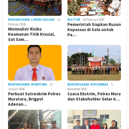
BHAYANGKARA
,
LUBUKLINGGAU
12
MILITER
10 Februari 2026
Pemerintah Siapkan Rusun
Februari 2026
Minimalisir Risiko
Kopassus di Solo untuk
Keamanan Titik Krusial,
Pe…
Sat Sam…
BHAYANGKARA
,
MURATARA
27
BHAYANGKARA
,
MUSIRAWAS
5
Januari 2026
November 2025
Perkuat Satreskrim Polres
Cuaca Ekstrim, Polres Mura
Muratara, Brigpol
dan Stakeholder Gelar A…
Adenan…