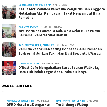
LUBUKLINGGAU
,
POJOK PP
5 Maret 2026
Ketua MPC Pemuda Pancasila Pengurus Dan Anggota
Melakukan Aksi Pembagian Takjil Menyambut Bulan
Ramadhan
KAB OKU
,
POJOK PP
28 Februari 2026
MPC Pemuda Pancasila Kab. OKU Gelar Buka Puasa
Bersama, Pererat Silaturahmi
KAB. PURWAKARTA
,
POJOK PP
28 Februari 2026
Pemuda Pancasila Ranting Bobosan Gelar Ramadan
Berbagi, Salurkan Takjil dan Nasi Box untuk Warga
OPINI
,
POJOK PP
23 Februari 2026
D’Best Cafe Mengabaikan Surat Edaran Walikota,
Harus Ditindak Tegas dan Dicabut Izinnya
WARTA PARLEMEN
MURATARA
,
PARLEMEN
30 Juni 2025
MUSIRAWAS
,
PARLEMEN
3 Mei 2025
DPRD Muratara Dengarkan
Terlindungi: Wabup