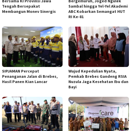
Bersama KI Provinsi Jawa
Bergemuruh, Joged Ngulek
Tengah Bersepakat
Sambal hingga Yel-Yel Akademi
Membangun Monev Sinergis
ABC Kobarkan Semangat HUT
RI Ke-81
SIPJAMAN Percepat
Wujud Kepedulian Nyata,
Penanganan Jalan di Brebes,
Pemkab Brebes Gandeng RSIA
Hasil Panen Kian Lancar
Nuzula Jaga Kesehatan Ibu dan
Bayi