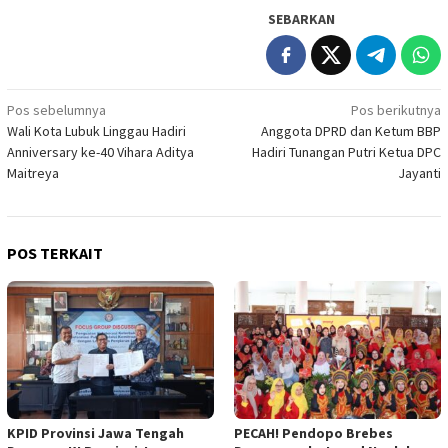
SEBARKAN
Navigasi
Pos sebelumnya
Pos berikutnya
Wali Kota Lubuk Linggau Hadiri
Anggota DPRD dan Ketum BBP
pos
Anniversary ke-40 Vihara Aditya
Hadiri Tunangan Putri Ketua DPC
Maitreya
Jayanti
POS TERKAIT
KPID Provinsi Jawa Tengah
PECAH! Pendopo Brebes