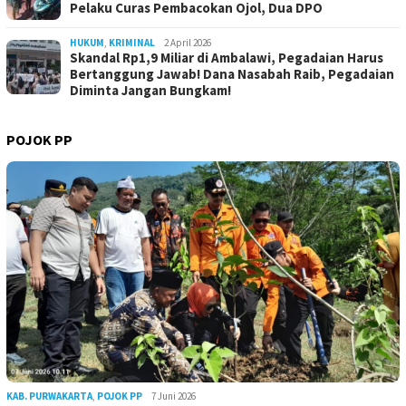
Pelaku Curas Pembacokan Ojol, Dua DPO
HUKUM
,
KRIMINAL
2 April 2026
Skandal Rp1,9 Miliar di Ambalawi, Pegadaian Harus
Bertanggung Jawab! Dana Nasabah Raib, Pegadaian
Diminta Jangan Bungkam!
POJOK PP
KAB. PURWAKARTA
,
POJOK PP
7 Juni 2026