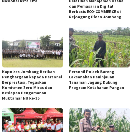
Nasional Asta Cita
Pelatihan Manajemen Usaha
dan Pemasaran Digital
Berbasis ECO-COMMERCE di
Rejoagung Ploso Jombang
Kapolres Jombang Berikan
Personil Polsek Bareng
Penghargaan kepada Personel
Laksanakan Peninjauan
Berprestasi, Tegaskan
Tanaman Jagung Dukung
Komitmen Zero Miras dan
Program Ketahanan Pangan
Kesiapan Pengamanan
Muktamar NU ke-35