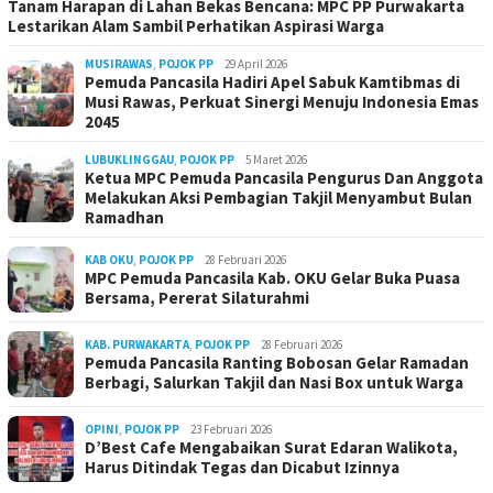
Tanam Harapan di Lahan Bekas Bencana: MPC PP Purwakarta
Lestarikan Alam Sambil Perhatikan Aspirasi Warga
MUSIRAWAS
,
POJOK PP
29 April 2026
Pemuda Pancasila Hadiri Apel Sabuk Kamtibmas di
Musi Rawas, Perkuat Sinergi Menuju Indonesia Emas
2045
LUBUKLINGGAU
,
POJOK PP
5 Maret 2026
Ketua MPC Pemuda Pancasila Pengurus Dan Anggota
Melakukan Aksi Pembagian Takjil Menyambut Bulan
Ramadhan
KAB OKU
,
POJOK PP
28 Februari 2026
MPC Pemuda Pancasila Kab. OKU Gelar Buka Puasa
Bersama, Pererat Silaturahmi
KAB. PURWAKARTA
,
POJOK PP
28 Februari 2026
Pemuda Pancasila Ranting Bobosan Gelar Ramadan
Berbagi, Salurkan Takjil dan Nasi Box untuk Warga
OPINI
,
POJOK PP
23 Februari 2026
D’Best Cafe Mengabaikan Surat Edaran Walikota,
Harus Ditindak Tegas dan Dicabut Izinnya