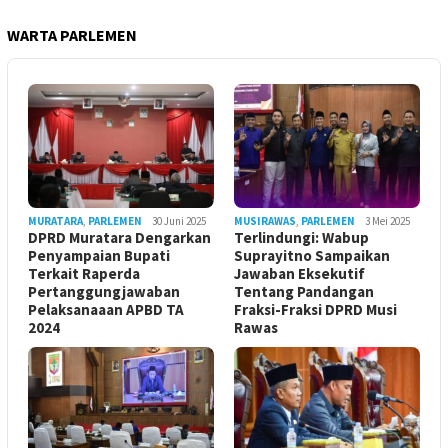
WARTA PARLEMEN
MURATARA
,
PARLEMEN
30 Juni 2025
MUSIRAWAS
,
PARLEMEN
3 Mei 2025
DPRD Muratara Dengarkan
Terlindungi: Wabup
Penyampaian Bupati
Suprayitno Sampaikan
Terkait Raperda
Jawaban Eksekutif
Pertanggungjawaban
Tentang Pandangan
Pelaksanaaan APBD TA
Fraksi-Fraksi DPRD Musi
2024
Rawas