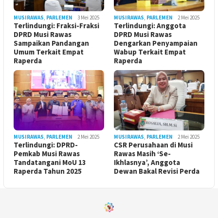
MUSIRAWAS
,
PARLEMEN
3 Mei 2025
MUSIRAWAS
,
PARLEMEN
2 Mei 2025
Terlindungi: Fraksi-Fraksi
Terlindungi: Anggota
DPRD Musi Rawas
DPRD Musi Rawas
Sampaikan Pandangan
Dengarkan Penyampaian
Umum Terkait Empat
Wabup Terkait Empat
Raperda
Raperda
MUSIRAWAS
,
PARLEMEN
2 Mei 2025
MUSIRAWAS
,
PARLEMEN
2 Mei 2025
Terlindungi: DPRD-
CSR Perusahaan di Musi
Pemkab Musi Rawas
Rawas Masih ‘Se-
Tandatangani MoU 13
Ikhlasnya’, Anggota
Raperda Tahun 2025
Dewan Bakal Revisi Perda ‎