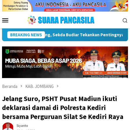
Loncat
ke
konten
Menu
Mobile
ebudayaan
BREAKING NEWS
Wakil Wali Kota Lepas Lomba Gerak Jalan Ting
Beranda
KAB. JOMBANG
Jelang Suro, PSHT Pusat Madiun ikuti
deklarasi damai di Polresta Kediri
bersama Perguruan Silat Se Kediri Raya
Siyanto