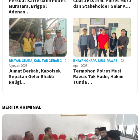
Perkuat Satreskrim Polres
Cuaca Ekstrim, Polres Mura
Muratara, Brigpol
dan Stakeholder Gelar A…
Adenan…
BHAYANGKARA
,
KAB. TANGERANG
1
BHAYANGKARA
,
MUSIRAWAS
22
Agustus 2025
April 2025
Jumat Berkah, Kapolsek
Termohon Polres Musi
Sepatan Gelar Bhakti
Rawas Tak Hadir, Hakim
Religi…
Tunda …
BERITA KRIMINAL