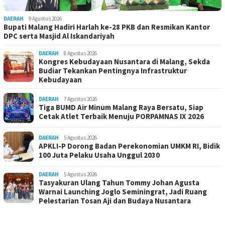
DAERAH
9 Agustus 2026
Bupati Malang Hadiri Harlah ke-28 PKB dan Resmikan Kantor
DPC serta Masjid Al Iskandariyah
DAERAH
8 Agustus 2026
Kongres Kebudayaan Nusantara di Malang, Sekda
Budiar Tekankan Pentingnya Infrastruktur
Kebudayaan
DAERAH
7 Agustus 2026
Tiga BUMD Air Minum Malang Raya Bersatu, Siap
Cetak Atlet Terbaik Menuju PORPAMNAS IX 2026
DAERAH
5 Agustus 2026
APKLI-P Dorong Badan Perekonomian UMKM RI, Bidik
100 Juta Pelaku Usaha Unggul 2030
DAERAH
5 Agustus 2026
Tasyakuran Ulang Tahun Tommy Johan Agusta
Warnai Launching Joglo Seminingrat, Jadi Ruang
Pelestarian Tosan Aji dan Budaya Nusantara