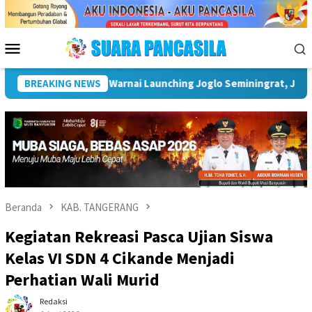
Loncat
ke
konten
Menu
Mobile
Pelestarian Tosan Aji dan Budaya Nusantara
BREAKING NEWS
Wakil Wali 
Beranda
KAB. TANGERANG
Kegiatan Rekreasi Pasca Ujian Siswa
Kelas VI SDN 4 Cikande Menjadi
Perhatian Wali Murid
Redaksi