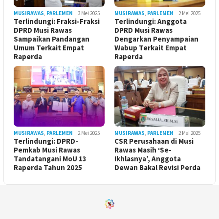
MUSIRAWAS
,
PARLEMEN
3 Mei 2025
MUSIRAWAS
,
PARLEMEN
2 Mei 2025
Terlindungi: Fraksi-Fraksi
Terlindungi: Anggota
DPRD Musi Rawas
DPRD Musi Rawas
Sampaikan Pandangan
Dengarkan Penyampaian
Umum Terkait Empat
Wabup Terkait Empat
Raperda
Raperda
MUSIRAWAS
,
PARLEMEN
2 Mei 2025
MUSIRAWAS
,
PARLEMEN
2 Mei 2025
Terlindungi: DPRD-
CSR Perusahaan di Musi
Pemkab Musi Rawas
Rawas Masih ‘Se-
Tandatangani MoU 13
Ikhlasnya’, Anggota
Raperda Tahun 2025
Dewan Bakal Revisi Perda ‎