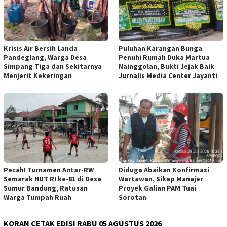
Krisis Air Bersih Landa
Puluhan Karangan Bunga
Pandeglang, Warga Desa
Penuhi Rumah Duka Martua
Simpang Tiga dan Sekitarnya
Nainggolan, Bukti Jejak Baik
Menjerit Kekeringan
Jurnalis Media Center Jayanti
Pecah! Turnamen Antar-RW
Diduga Abaikan Konfirmasi
Semarak HUT RI ke-81 di Desa
Wartawan, Sikap Manajer
Sumur Bandung, Ratusan
Proyek Galian PAM Tuai
Warga Tumpah Ruah
Sorotan
KORAN CETAK EDISI RABU 05 AGUSTUS 2026