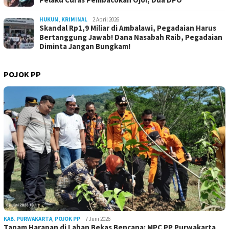
HUKUM
,
KRIMINAL
2 April 2026
Skandal Rp1,9 Miliar di Ambalawi, Pegadaian Harus
Bertanggung Jawab! Dana Nasabah Raib, Pegadaian
Diminta Jangan Bungkam!
POJOK PP
KAB. PURWAKARTA
,
POJOK PP
7 Juni 2026
Tanam Harapan di Lahan Bekas Bencana: MPC PP Purwakarta