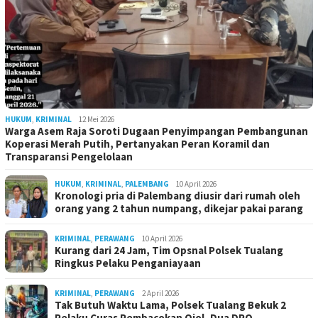
HUKUM
,
KRIMINAL
12 Mei 2026
Warga Asem Raja Soroti Dugaan Penyimpangan Pembangunan
Koperasi Merah Putih, Pertanyakan Peran Koramil dan
Transparansi Pengelolaan
HUKUM
,
KRIMINAL
,
PALEMBANG
10 April 2026
Kronologi pria di Palembang diusir dari rumah oleh
orang yang 2 tahun numpang, dikejar pakai parang
KRIMINAL
,
PERAWANG
10 April 2026
Kurang dari 24 Jam, Tim Opsnal Polsek Tualang
Ringkus Pelaku Penganiayaan
KRIMINAL
,
PERAWANG
2 April 2026
Tak Butuh Waktu Lama, Polsek Tualang Bekuk 2
Pelaku Curas Pembacokan Ojol, Dua DPO