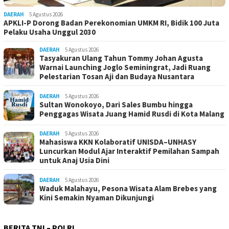
DAERAH
5 Agustus 2026
APKLI-P Dorong Badan Perekonomian UMKM RI, Bidik 100 Juta
Pelaku Usaha Unggul 2030
DAERAH
5 Agustus 2026
Tasyakuran Ulang Tahun Tommy Johan Agusta
Warnai Launching Joglo Seminingrat, Jadi Ruang
Pelestarian Tosan Aji dan Budaya Nusantara
DAERAH
5 Agustus 2026
Sultan Wonokoyo, Dari Sales Bumbu hingga
Penggagas Wisata Juang Hamid Rusdi di Kota Malang
DAERAH
5 Agustus 2026
Mahasiswa KKN Kolaboratif UNISDA–UNHASY
Luncurkan Modul Ajar Interaktif Pemilahan Sampah
untuk Anaj Usia Dini
DAERAH
5 Agustus 2026
Waduk Malahayu, Pesona Wisata Alam Brebes yang
Kini Semakin Nyaman Dikunjungi
BERITA TNI – POLRI