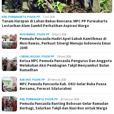
KAB. PURWAKARTA
,
POJOK PP
7 Juni 2026
Tanam Harapan di Lahan Bekas Bencana: MPC PP Purwakarta
Lestarikan Alam Sambil Perhatikan Aspirasi Warga
MUSIRAWAS
,
POJOK PP
29 April 2026
Pemuda Pancasila Hadiri Apel Sabuk Kamtibmas di
Musi Rawas, Perkuat Sinergi Menuju Indonesia Emas
2045
LUBUKLINGGAU
,
POJOK PP
5 Maret 2026
Ketua MPC Pemuda Pancasila Pengurus Dan Anggota
Melakukan Aksi Pembagian Takjil Menyambut Bulan
Ramadhan
KAB OKU
,
POJOK PP
28 Februari 2026
MPC Pemuda Pancasila Kab. OKU Gelar Buka Puasa
Bersama, Pererat Silaturahmi
KAB. PURWAKARTA
,
POJOK PP
28 Februari 2026
Pemuda Pancasila Ranting Bobosan Gelar Ramadan
Berbagi, Salurkan Takjil dan Nasi Box untuk Warga