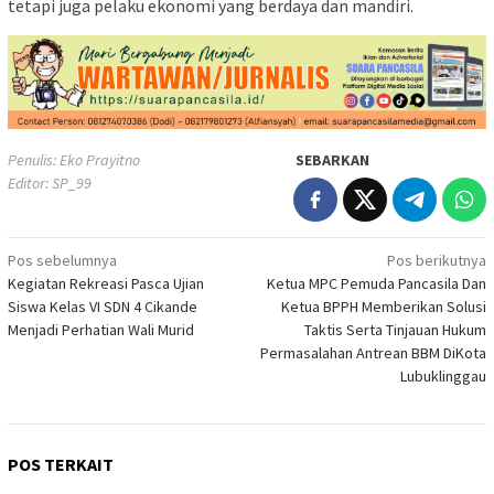
tetapi juga pelaku ekonomi yang berdaya dan mandiri.
Penulis: Eko Prayitno
SEBARKAN
Editor: SP_99
Navigasi
Pos sebelumnya
Pos berikutnya
Kegiatan Rekreasi Pasca Ujian
Ketua MPC Pemuda Pancasila Dan
pos
Siswa Kelas VI SDN 4 Cikande
Ketua BPPH Memberikan Solusi
Menjadi Perhatian Wali Murid
Taktis Serta Tinjauan Hukum
Permasalahan Antrean BBM DiKota
Lubuklinggau
POS TERKAIT