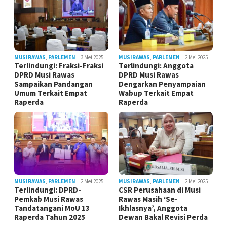
MUSIRAWAS
,
PARLEMEN
3 Mei 2025
MUSIRAWAS
,
PARLEMEN
2 Mei 2025
Terlindungi: Fraksi-Fraksi
Terlindungi: Anggota
DPRD Musi Rawas
DPRD Musi Rawas
Sampaikan Pandangan
Dengarkan Penyampaian
Umum Terkait Empat
Wabup Terkait Empat
Raperda
Raperda
MUSIRAWAS
,
PARLEMEN
2 Mei 2025
MUSIRAWAS
,
PARLEMEN
2 Mei 2025
Terlindungi: DPRD-
CSR Perusahaan di Musi
Pemkab Musi Rawas
Rawas Masih ‘Se-
Tandatangani MoU 13
Ikhlasnya’, Anggota
Raperda Tahun 2025
Dewan Bakal Revisi Perda ‎