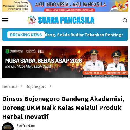
Loncat
ke
konten
Menu
Mobile
uktur Kebudayaan
BREAKING NEWS
Wakil Wali Kota Lepas Lomba Gerak Jal
Beranda
Bojonegoro
Dinsos Bojonegoro Gandeng Akademisi,
Dorong UKM Naik Kelas Melalui Produk
Herbal Inovatif
Eko Prayitno