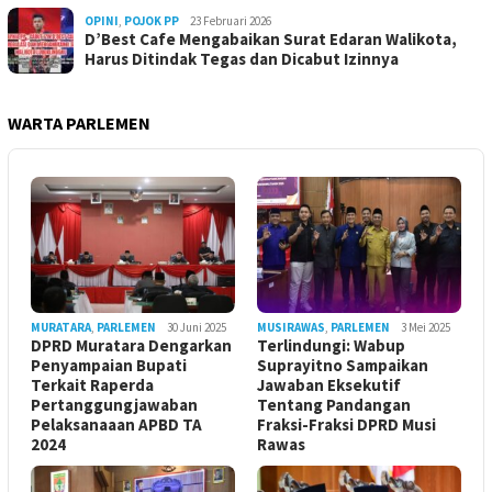
OPINI
,
POJOK PP
23 Februari 2026
D’Best Cafe Mengabaikan Surat Edaran Walikota,
Harus Ditindak Tegas dan Dicabut Izinnya
WARTA PARLEMEN
MURATARA
,
PARLEMEN
30 Juni 2025
MUSIRAWAS
,
PARLEMEN
3 Mei 2025
DPRD Muratara Dengarkan
Terlindungi: Wabup
Penyampaian Bupati
Suprayitno Sampaikan
Terkait Raperda
Jawaban Eksekutif
Pertanggungjawaban
Tentang Pandangan
Pelaksanaaan APBD TA
Fraksi-Fraksi DPRD Musi
2024
Rawas