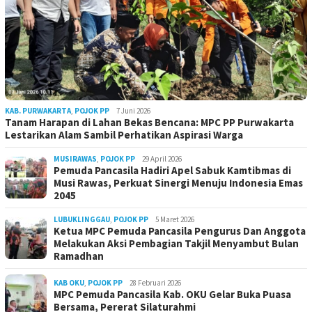
KAB. PURWAKARTA
,
POJOK PP
7 Juni 2026
Tanam Harapan di Lahan Bekas Bencana: MPC PP Purwakarta
Lestarikan Alam Sambil Perhatikan Aspirasi Warga
MUSIRAWAS
,
POJOK PP
29 April 2026
Pemuda Pancasila Hadiri Apel Sabuk Kamtibmas di
Musi Rawas, Perkuat Sinergi Menuju Indonesia Emas
2045
LUBUKLINGGAU
,
POJOK PP
5 Maret 2026
Ketua MPC Pemuda Pancasila Pengurus Dan Anggota
Melakukan Aksi Pembagian Takjil Menyambut Bulan
Ramadhan
KAB OKU
,
POJOK PP
28 Februari 2026
MPC Pemuda Pancasila Kab. OKU Gelar Buka Puasa
Bersama, Pererat Silaturahmi