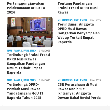
Pertanggungjawaban
Tentang Pandangan
Pelaksanaaan APBD TA
Fraksi-Fraksi DPRD Musi
2024
Rawas
MUSIRAWAS
,
PARLEMEN
2 Mei 2025
Terlindungi: Anggota
DPRD Musi Rawas
Dengarkan Penyampaian
Wabup Terkait Empat
Raperda
MUSIRAWAS
,
PARLEMEN
3 Mei 2025
Terlindungi: Fraksi-Fraksi
DPRD Musi Rawas
Sampaikan Pandangan
Umum Terkait Empat
Raperda
MUSIRAWAS
,
PARLEMEN
2 Mei 2025
MUSIRAWAS
,
PARLEMEN
2 Mei 2025
Terlindungi: DPRD-
CSR Perusahaan di Musi
Pemkab Musi Rawas
Rawas Masih ‘Se-
Tandatangani MoU 13
Ikhlasnya’, Anggota
Raperda Tahun 2025
Dewan Bakal Revisi Perda ‎