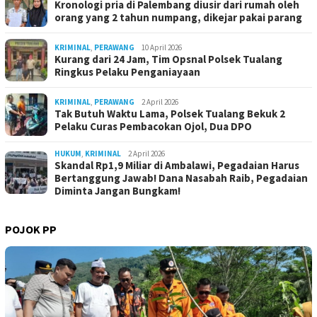
Kronologi pria di Palembang diusir dari rumah oleh
orang yang 2 tahun numpang, dikejar pakai parang
KRIMINAL
,
PERAWANG
10 April 2026
Kurang dari 24 Jam, Tim Opsnal Polsek Tualang
Ringkus Pelaku Penganiayaan
KRIMINAL
,
PERAWANG
2 April 2026
Tak Butuh Waktu Lama, Polsek Tualang Bekuk 2
Pelaku Curas Pembacokan Ojol, Dua DPO
HUKUM
,
KRIMINAL
2 April 2026
Skandal Rp1,9 Miliar di Ambalawi, Pegadaian Harus
Bertanggung Jawab! Dana Nasabah Raib, Pegadaian
Diminta Jangan Bungkam!
POJOK PP