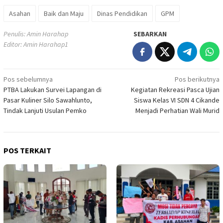
Asahan
Baik dan Maju
Dinas Pendidikan
GPM
Penulis: Amin Harahap
SEBARKAN
Editor: Amin Harahap1
Navigasi
Pos sebelumnya
Pos berikutnya
PTBA Lakukan Survei Lapangan di
Kegiatan Rekreasi Pasca Ujian
pos
Pasar Kuliner Silo Sawahlunto,
Siswa Kelas VI SDN 4 Cikande
Tindak Lanjuti Usulan Pemko
Menjadi Perhatian Wali Murid
POS TERKAIT