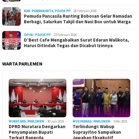
KAB. PURWAKARTA
,
POJOK PP
28 Februari 2026
Pemuda Pancasila Ranting Bobosan Gelar Ramadan
Berbagi, Salurkan Takjil dan Nasi Box untuk Warga
OPINI
,
POJOK PP
23 Februari 2026
D’Best Cafe Mengabaikan Surat Edaran Walikota,
Harus Ditindak Tegas dan Dicabut Izinnya
WARTA PARLEMEN
MURATARA
,
PARLEMEN
30 Juni 2025
MUSIRAWAS
,
PARLEMEN
3 Mei 2025
DPRD Muratara Dengarkan
Terlindungi: Wabup
Penyampaian Bupati
Suprayitno Sampaikan
Terkait Raperda
Jawaban Eksekutif