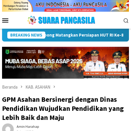
Loncat
ke
konten
Menu
Mobile
pati Hadiri Pemusnahan Barang Bukti 88 Perkara Di Kejari Rejang
BREAKING NEWS
Beranda
KAB. ASAHAN
GPM Asahan Bersinergi dengan Dinas
Pendidikan Wujudkan Pendidikan yang
Lebih Baik dan Maju
Amin Harahap