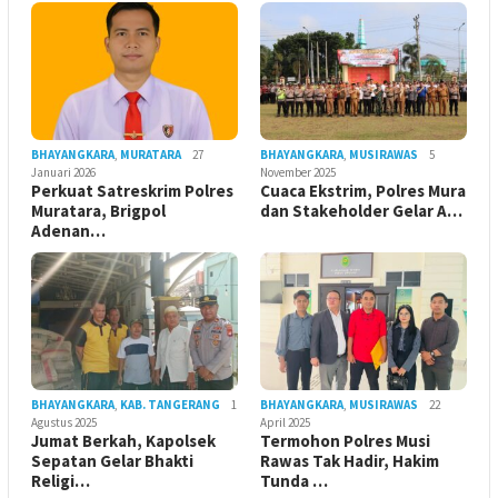
BHAYANGKARA
,
MURATARA
27
BHAYANGKARA
,
MUSIRAWAS
5
Januari 2026
November 2025
Perkuat Satreskrim Polres
Cuaca Ekstrim, Polres Mura
Muratara, Brigpol
dan Stakeholder Gelar A…
Adenan…
BHAYANGKARA
,
KAB. TANGERANG
1
BHAYANGKARA
,
MUSIRAWAS
22
Agustus 2025
April 2025
Jumat Berkah, Kapolsek
Termohon Polres Musi
Sepatan Gelar Bhakti
Rawas Tak Hadir, Hakim
Religi…
Tunda …