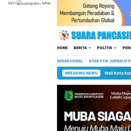
Loncat
kiri'>
tutup
ke
konten
HOME
BERITA
POLITIK
PER
REDAKSIONAL
KODE ETIK JURNALIST
Wali Kota Kunker ke Mojokerto Terkait Pe
BREAKING NEWS