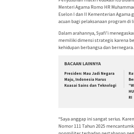
Menteri Agama Romo HR Muhammad Sya
Eselon I dan II Kementerian Agama 
acuan bagi pelaksanaan program di
Dalam arahannya, Syafi’i menegaskan
memiliki dimensi strategis karena be
kehidupan berbangsa dan bernegara.
BACAAN LAINNYA
Presiden: Mau Jadi Negara
Ra
Maju, Indonesia Harus
Be
Kuasai Sains dan Teknologi
“W
HU
RI
“Saya anggap ini sangat serius. Kare
Nomor 111 Tahun 2025 mencantumk
nonmiliter terhadap pertahanan negara