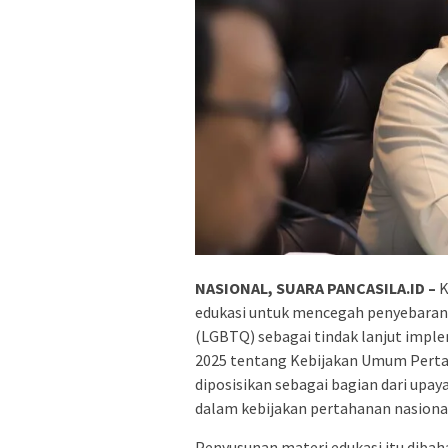
NASIONAL, SUARA PANCASILA.ID –
K
edukasi untuk mencegah penyebaran b
(LGBTQ) sebagai tindak lanjut impl
2025 tentang Kebijakan Umum Perta
diposisikan sebagai bagian dari up
dalam kebijakan pertahanan nasiona
Penyusunan materi edukasi itu diba