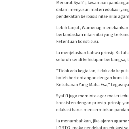
Menurut Syafi’i, kesamaan pandanga
dalam menyusun materi edukasi yang 
pendekatan berbasis nilai-nilai aga
Lebih lanjut, Wamenag menekankan ba
berlandaskan nilai-nilai yang terkan
ketentuan konstitusi.
Ia menjelaskan bahwa prinsip Ketuh
seluruh sendi kehidupan berbangsa,
“Tidak ada kegiatan, tidak ada keputu
boleh bertentangan dengan konstitus
Ketuhanan Yang Maha Esa,” tegasnya
Syafi’i juga meminta agar materi edu
konsisten dengan prinsip-prinsip y
edukasi harus mencerminkan pandan
Ia menambahkan, jika ajaran agama
LGBTQ, maka pendekatan edukasi yang