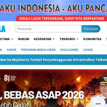
Pencarian
ISTIWA
HUKUM
KESEHATAN
TEKNOBIS
KOMUNITAS
IK
KARIR
PEDOMAN MEDIA SIBER
DISCLAIMER
LOGIN
nyelenggaraan Infrastruktur Telkom Rumija
Plt Bupati H