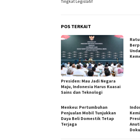
Tingkat Legislatif
POS TERKAIT
Ratu
Berp
Unda
Keme
Presiden: Mau Jadi Negara
Maju, Indonesia Harus Kuasai
Sains dan Teknologi
Menkeu: Pertumbuhan
Indo
Penjualan Mobil Tunjukkan
Kemi
Daya Beli Domestik Tetap
Pres
Terjaga
Anut
Doku