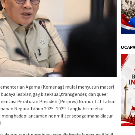
UCAPA
ementerian Agama (Kemenag) mulai menyusun materi
udaya lesbian,gay,biseksual,transgender, dan queer
ementasi Peraturan Presiden (Perpres) Nomor 111 Tahun
hanan Negara Tahun 2025–2029. Langkah tersebut
aya menghadapi ancaman nonmiliter sebagaimana diatur
l.
has dalam rapat pimpinan yang dipimpin langsung Wakil