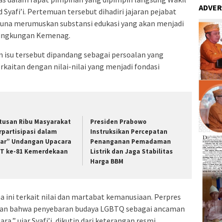
ADVER
fi’i. Pertemuan tersebut dihadiri jajaran pejabat
guna merumuskan substansi edukasi yang akan menjadi
 lingkungan Kemenag.
 isu tersebut dipandang sebagai persoalan yang
rkaitan dengan nilai-nilai yang menjadi fondasi
tusan Ribu Masyarakat
Presiden Prabowo
rpartisipasi dalam
Instruksikan Percepatan
ar” Undangan Upacara
Penanganan Pemadaman
T ke-81 Kemerdekaan
Listrik dan Jaga Stabilitas
Harga BBM
na ini terkait nilai dan martabat kemanusiaan. Perpres
an bahwa penyebaran budaya LGBTQ sebagai ancaman
,” ujar Syafi’i, dikutip dari keterangan resmi