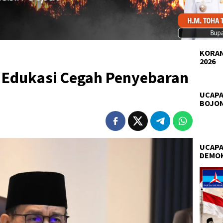
KORAN
2026
Edukasi Cegah Penyebaran
UCAPA
BOJO
UCAPA
DEMO