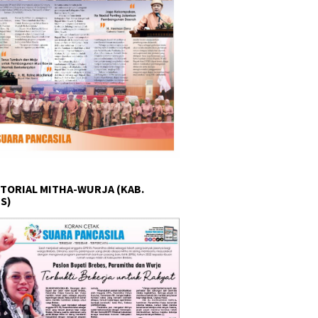
TORIAL MITHA-WURJA (KAB.
S)