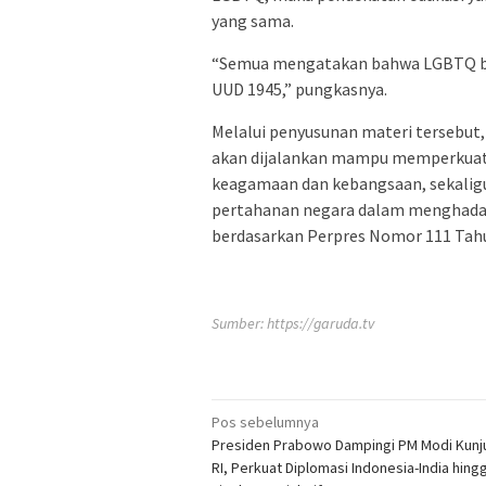
yang sama.
“Semua mengatakan bahwa LGBTQ ber
UUD 1945,” pungkasnya.
Melalui penyusunan materi tersebut
akan dijalankan mampu memperkuat
keagamaan dan kebangsaan, sekaligu
pertahanan negara dalam menghadap
berdasarkan Perpres Nomor 111 Tahu
Sumber:
https://garuda.tv
Navigasi
Pos sebelumnya
Presiden Prabowo Dampingi PM Modi Kunj
pos
RI, Perkuat Diplomasi Indonesia-India hing