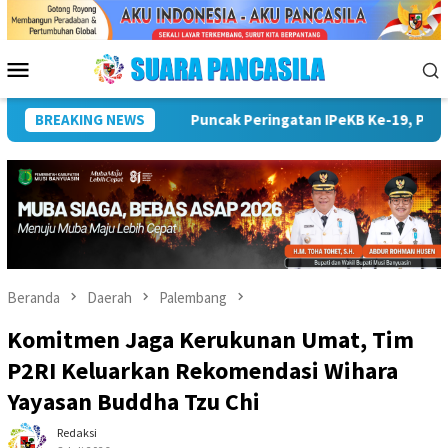
Loncat
ke
konten
Menu
Mobile
ang Lebong: Penyuluh KB Ujung Tombak Pembangunan Keluarga
BREAKING NEWS
Beranda
Daerah
Palembang
Komitmen Jaga Kerukunan Umat, Tim
P2RI Keluarkan Rekomendasi Wihara
Yayasan Buddha Tzu Chi
Redaksi