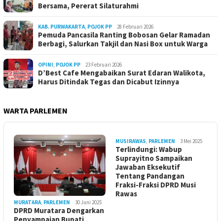
Bersama, Pererat Silaturahmi
KAB. PURWAKARTA
,
POJOK PP
28 Februari 2026
Pemuda Pancasila Ranting Bobosan Gelar Ramadan
Berbagi, Salurkan Takjil dan Nasi Box untuk Warga
OPINI
,
POJOK PP
23 Februari 2026
D’Best Cafe Mengabaikan Surat Edaran Walikota,
Harus Ditindak Tegas dan Dicabut Izinnya
WARTA PARLEMEN
MUSIRAWAS
,
PARLEMEN
3 Mei 2025
Terlindungi: Wabup
Suprayitno Sampaikan
Jawaban Eksekutif
Tentang Pandangan
Fraksi-Fraksi DPRD Musi
Rawas
MURATARA
,
PARLEMEN
30 Juni 2025
DPRD Muratara Dengarkan
Penyampaian Bupati