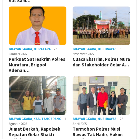
Sat Sam…
BHAYANGKARA
,
MURATARA
27
BHAYANGKARA
,
MUSIRAWAS
5
Januari 2026
November 2025
Perkuat Satreskrim Polres
Cuaca Ekstrim, Polres Mura
Muratara, Brigpol
dan Stakeholder Gelar A…
Adenan…
BHAYANGKARA
,
KAB. TANGERANG
1
BHAYANGKARA
,
MUSIRAWAS
22
Agustus 2025
April 2025
Jumat Berkah, Kapolsek
Termohon Polres Musi
Sepatan Gelar Bhakti
Rawas Tak Hadir, Hakim