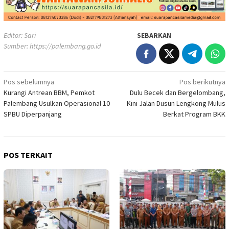
Editor: Sari
SEBARKAN
Sumber:
https://palembang.go.id
Navigasi
Pos sebelumnya
Pos berikutnya
Kurangi Antrean BBM, Pemkot
Dulu Becek dan Bergelombang,
pos
Palembang Usulkan Operasional 10
Kini Jalan Dusun Lengkong Mulus
SPBU Diperpanjang
Berkat Program BKK
POS TERKAIT