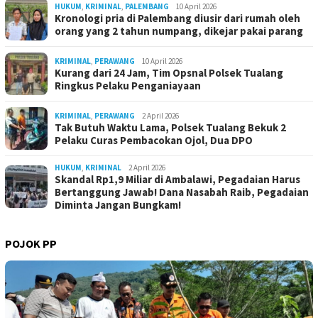
HUKUM
,
KRIMINAL
,
PALEMBANG
10 April 2026
Kronologi pria di Palembang diusir dari rumah oleh
orang yang 2 tahun numpang, dikejar pakai parang
KRIMINAL
,
PERAWANG
10 April 2026
Kurang dari 24 Jam, Tim Opsnal Polsek Tualang
Ringkus Pelaku Penganiayaan
KRIMINAL
,
PERAWANG
2 April 2026
Tak Butuh Waktu Lama, Polsek Tualang Bekuk 2
Pelaku Curas Pembacokan Ojol, Dua DPO
HUKUM
,
KRIMINAL
2 April 2026
Skandal Rp1,9 Miliar di Ambalawi, Pegadaian Harus
Bertanggung Jawab! Dana Nasabah Raib, Pegadaian
Diminta Jangan Bungkam!
POJOK PP