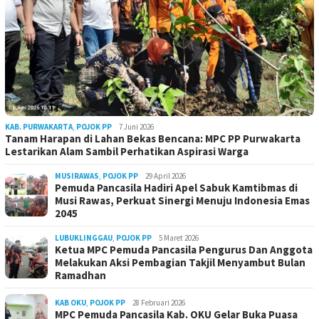
KAB. PURWAKARTA
,
POJOK PP
7 Juni 2026
Tanam Harapan di Lahan Bekas Bencana: MPC PP Purwakarta
Lestarikan Alam Sambil Perhatikan Aspirasi Warga
MUSIRAWAS
,
POJOK PP
29 April 2026
Pemuda Pancasila Hadiri Apel Sabuk Kamtibmas di
Musi Rawas, Perkuat Sinergi Menuju Indonesia Emas
2045
LUBUKLINGGAU
,
POJOK PP
5 Maret 2026
Ketua MPC Pemuda Pancasila Pengurus Dan Anggota
Melakukan Aksi Pembagian Takjil Menyambut Bulan
Ramadhan
KAB OKU
,
POJOK PP
28 Februari 2026
MPC Pemuda Pancasila Kab. OKU Gelar Buka Puasa