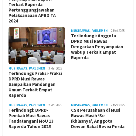
Terkait Raperda
Pertanggungjawaban
Pelaksanaaan APBD TA
2024
MUSIRAWAS
,
PARLEMEN
2 Mei 2025
Terlindungi: Anggota
DPRD Musi Rawas
Dengarkan Penyampaian
Wabup Terkait Empat
Raperda
MUSIRAWAS
,
PARLEMEN
3 Mei 2025
Terlindungi: Fraksi-Fraksi
DPRD Musi Rawas
Sampaikan Pandangan
Umum Terkait Empat
Raperda
MUSIRAWAS
,
PARLEMEN
2 Mei 2025
MUSIRAWAS
,
PARLEMEN
2 Mei 2025
Terlindungi: DPRD-
CSR Perusahaan di Musi
Pemkab Musi Rawas
Rawas Masih ‘Se-
Tandatangani MoU 13
Ikhlasnya’, Anggota
Raperda Tahun 2025
Dewan Bakal Revisi Perda ‎