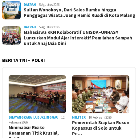
DAERAH
5 Agustus 2026
Sultan Wonokoyo, Dari Sales Bumbu hingga
Penggagas Wisata Juang Hamid Rusdi di Kota Malang
DAERAH
5 Agustus 2026
Mahasiswa KKN Kolaboratif UNISDA–UNHASY
Luncurkan Modul Ajar Interaktif Pemilahan Sampah
untuk Anaj Usia Dini
BERITA TNI – POLRI
BHAYANGKARA
,
LUBUKLINGGAU
12
MILITER
10 Februari 2026
Pemerintah Siapkan Rusun
Februari 2026
Minimalisir Risiko
Kopassus di Solo untuk
Keamanan Titik Krusial,
Pe…