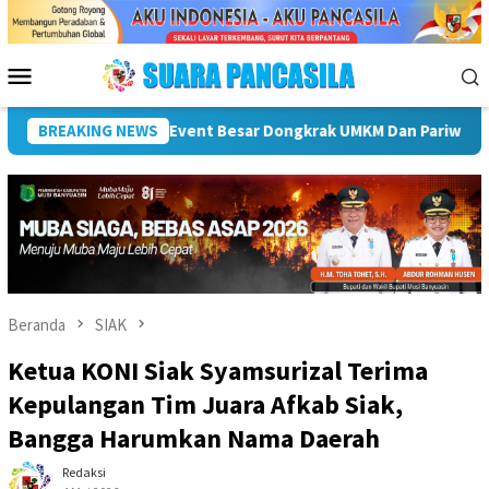
Loncat
ke
konten
Menu
Mobile
t Bupati Hendri Dukung Percepatan Penyaluran DAK Fisik Dan Da
BREAKING NEWS
Beranda
SIAK
Ketua KONI Siak Syamsurizal Terima
Kepulangan Tim Juara Afkab Siak,
Bangga Harumkan Nama Daerah
Redaksi