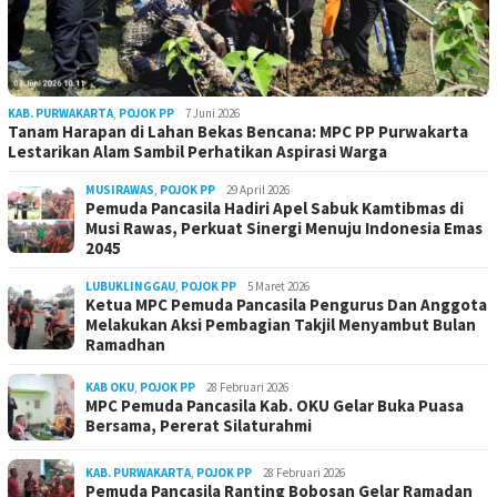
KAB. PURWAKARTA
,
POJOK PP
7 Juni 2026
Tanam Harapan di Lahan Bekas Bencana: MPC PP Purwakarta
Lestarikan Alam Sambil Perhatikan Aspirasi Warga
MUSIRAWAS
,
POJOK PP
29 April 2026
Pemuda Pancasila Hadiri Apel Sabuk Kamtibmas di
Musi Rawas, Perkuat Sinergi Menuju Indonesia Emas
2045
LUBUKLINGGAU
,
POJOK PP
5 Maret 2026
Ketua MPC Pemuda Pancasila Pengurus Dan Anggota
Melakukan Aksi Pembagian Takjil Menyambut Bulan
Ramadhan
KAB OKU
,
POJOK PP
28 Februari 2026
MPC Pemuda Pancasila Kab. OKU Gelar Buka Puasa
Bersama, Pererat Silaturahmi
KAB. PURWAKARTA
,
POJOK PP
28 Februari 2026
Pemuda Pancasila Ranting Bobosan Gelar Ramadan