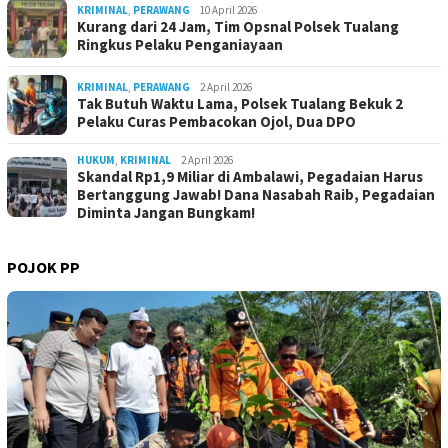
KRIMINAL
,
PERAWANG
10 April 2026
Kurang dari 24 Jam, Tim Opsnal Polsek Tualang
Ringkus Pelaku Penganiayaan
KRIMINAL
,
PERAWANG
2 April 2026
Tak Butuh Waktu Lama, Polsek Tualang Bekuk 2
Pelaku Curas Pembacokan Ojol, Dua DPO
HUKUM
,
KRIMINAL
2 April 2026
Skandal Rp1,9 Miliar di Ambalawi, Pegadaian Harus
Bertanggung Jawab! Dana Nasabah Raib, Pegadaian
Diminta Jangan Bungkam!
POJOK PP