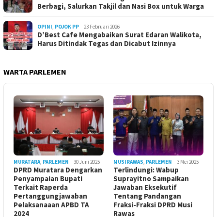
Berbagi, Salurkan Takjil dan Nasi Box untuk Warga
OPINI
,
POJOK PP
23 Februari 2026
D’Best Cafe Mengabaikan Surat Edaran Walikota,
Harus Ditindak Tegas dan Dicabut Izinnya
WARTA PARLEMEN
MURATARA
,
PARLEMEN
30 Juni 2025
MUSIRAWAS
,
PARLEMEN
3 Mei 2025
DPRD Muratara Dengarkan
Terlindungi: Wabup
Penyampaian Bupati
Suprayitno Sampaikan
Terkait Raperda
Jawaban Eksekutif
Pertanggungjawaban
Tentang Pandangan
Pelaksanaaan APBD TA
Fraksi-Fraksi DPRD Musi
2024
Rawas